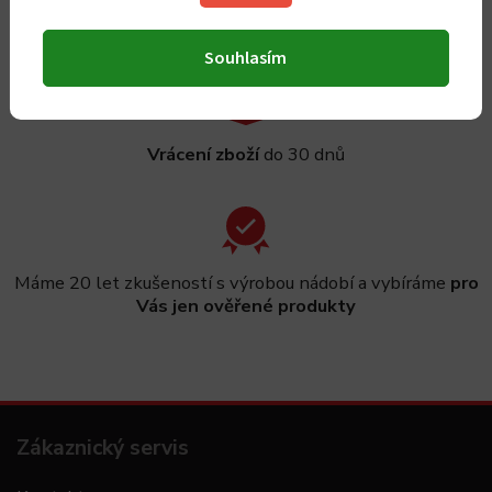
Sleva 5 %
za registraci
Souhlasím
Vrácení zboží
do 30 dnů
Máme 20 let zkušeností s výrobou nádobí a vybíráme
pro
Vás jen ověřené produkty
Zákaznický servis