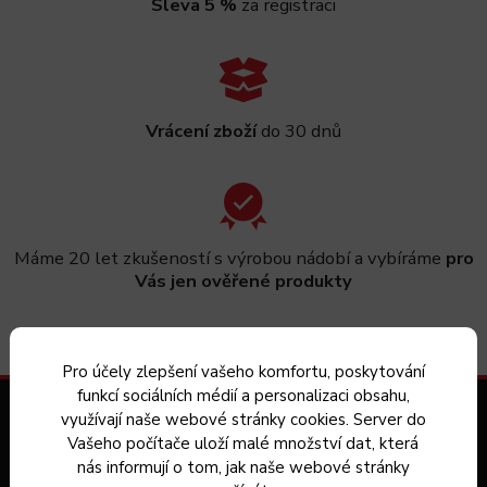
Sleva 5 %
za registraci
Vrácení zboží
do 30 dnů
Máme 20 let zkušeností s výrobou nádobí a vybíráme
pro
Vás jen ověřené produkty
Pro účely zlepšení vašeho komfortu, poskytování
funkcí sociálních médií a personalizaci obsahu,
Zákaznický servis
využívají naše webové stránky cookies. Server do
Vašeho počítače uloží malé množství dat, která
nás informují o tom, jak naše webové stránky
Kontakt