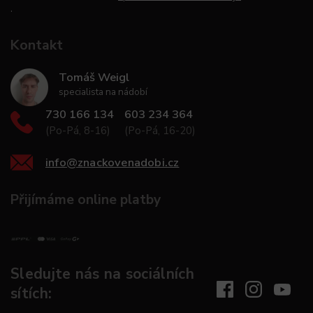
.
Kontakt
Tomáš Weigl
specialista na nádobí
730 166 134
603 234 364
(Po-Pá, 8-16)
(Po-Pá, 16-20)
info
@
znackovenadobi.cz
Přijímáme online platby
Sledujte nás na sociálních
sítích: