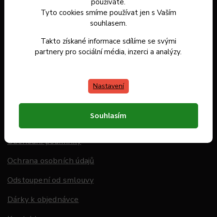
používáte.
Dárkové poukazy
Tyto cookies smíme používat jen s Vaším
souhlasem.
Záruka spokojenosti
Takto získané informace sdílíme se svými
Doprava a platba
partnery pro sociální média, inzerci a analýzy.
Hodnocení obchodu
Nastavení
Informace pro Vás
Souhlasím
O nás
Obchodní podmínky
Ochrana osobních údajů
Odstoupení od smlouvy
Dárky k objednávce