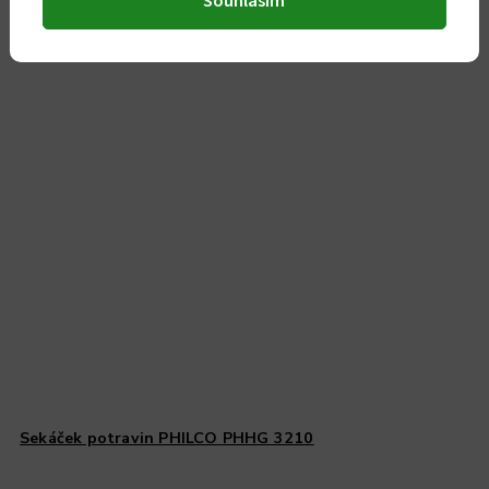
Souhlasím
Sekáček potravin PHILCO PHHG 3210