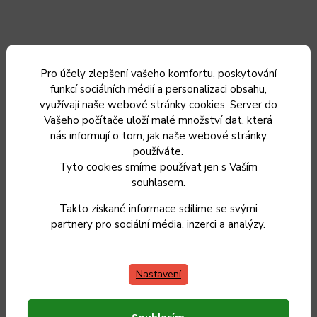
Pro účely zlepšení vašeho komfortu, poskytování
funkcí sociálních médií a personalizaci obsahu,
využívají naše webové stránky cookies. Server do
Vašeho počítače uloží malé množství dat, která
nás informují o tom, jak naše webové stránky
používáte.
Tyto cookies smíme používat jen s Vaším
souhlasem.
Sekacek potravin PHILCO PHHB 6911
Takto získané informace sdílíme se svými
partnery pro sociální média, inzerci a analýzy.
Do 5 dnů od objednání
890 Kč
Nastavení
736 Kč bez DPH
Do košíku