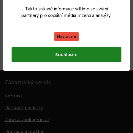
Vrácení zboží
do 30 dnů
Takto získané informace sdílíme se svými
partnery pro sociální média, inzerci a analýzy.
Nastavení
Máme 20 let zkušeností s výrobou nádobí a vybíráme
pro
Vás jen ověřené produkty
Souhlasím
Zákaznický servis
Kontakt
Dárkové poukazy
Záruka spokojenosti
Doprava a platba