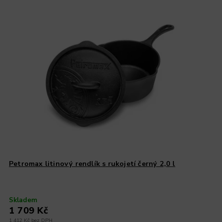
Petromax litinový rendlík s rukojetí černý 2,0 l
Skladem
1 709 Kč
1 412 Kč bez DPH