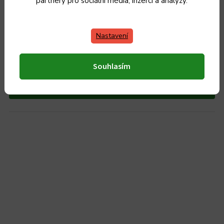
partnery pro sociální média, inzerci a analýzy.
Porcovací nůž 20,5 cm, Forged Sebra
Nastavení
Do 3 dnů od objednání
1 699 Kč
Souhlasím
1 404 Kč bez DPH
Do košíku