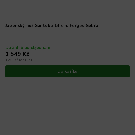
Japonský nůž Santoku 14 cm, Forged Sebra
Do 3 dnů od objednání
1 549 Kč
1 280 Kč bez DPH
Do košíku