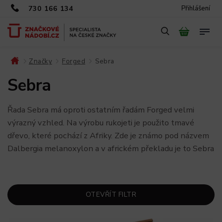
730 166 134
Přihlášení
Značky
Forged
Sebra
/
/
/
Sebra
Řada Sebra má oproti ostatním řadám Forged velmi
výrazný vzhled. Na výrobu rukojeti je použito tmavé
dřevo, které pochází z Afriky. Zde je známo pod názvem
Dalbergia melanoxylon a v africkém překladu je to Sebra
OTEVŘÍT FILTR