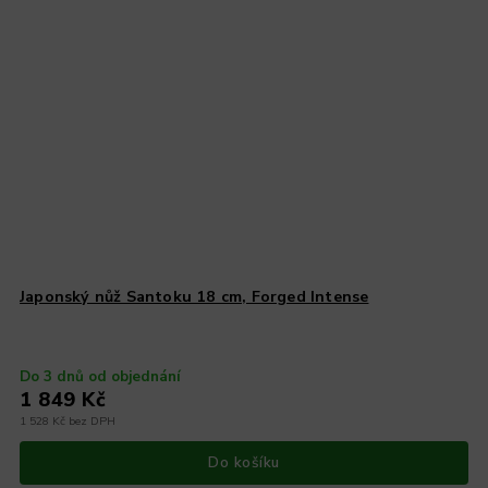
Japonský nůž Santoku 18 cm, Forged Intense
Do 3 dnů od objednání
1 849 Kč
1 528 Kč bez DPH
Do košíku