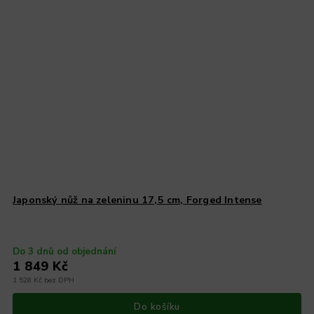
Japonský nůž na zeleninu 17,5 cm, Forged Intense
Do 3 dnů od objednání
1 849 Kč
1 528 Kč bez DPH
Do košíku