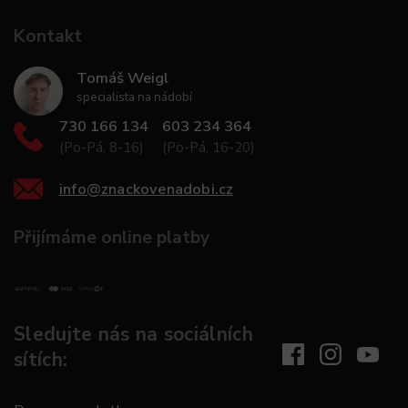
Kontakt
Tomáš Weigl
specialista na nádobí
730 166 134
603 234 364
(Po-Pá, 8-16)
(Po-Pá, 16-20)
info
@
znackovenadobi.cz
Přijímáme online platby
Sledujte nás na sociálních
sítích: