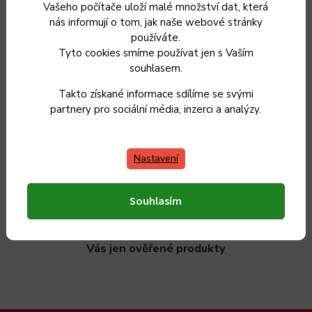
Vašeho počítače uloží malé množství dat, která
nás informují o tom, jak naše webové stránky
používáte.
Tyto cookies smíme používat jen s Vaším
souhlasem.
Sleva 5 %
za registraci
Takto získané informace sdílíme se svými
partnery pro sociální média, inzerci a analýzy.
Vrácení zboží
do 30 dnů
Nastavení
Souhlasím
Máme 20 let zkušeností s výrobou nádobí a vybíráme
pro
Vás jen ověřené produkty