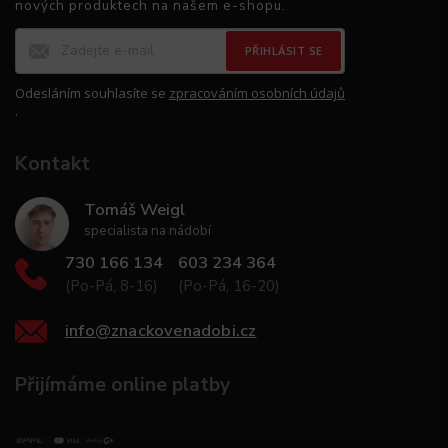
nových produktech na našem e-shopu.
PŘIHLÁSIT SE
Odesláním souhlasíte se
zpracováním osobních údajů
.
Kontakt
Tomáš Weigl
specialista na nádobí
730 166 134
603 234 364
(Po-Pá, 8-16)
(Po-Pá, 16-20)
info
@
znackovenadobi.cz
Přijímáme online platby