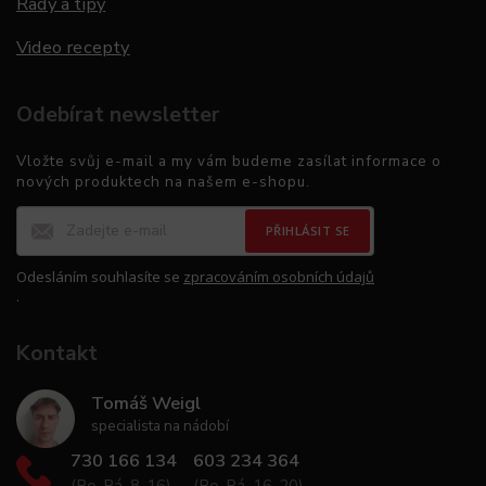
Rady a tipy
Video recepty
Odebírat newsletter
Vložte svůj e-mail a my vám budeme zasílat informace o
nových produktech na našem e-shopu.
PŘIHLÁSIT SE
Odesláním souhlasíte se
zpracováním osobních údajů
.
Kontakt
Tomáš Weigl
specialista na nádobí
730 166 134
603 234 364
(Po-Pá, 8-16)
(Po-Pá, 16-20)