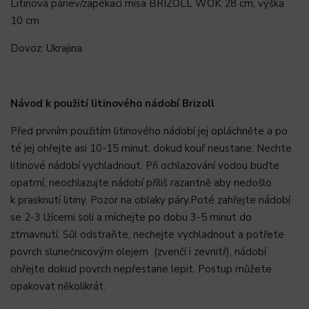
Litinová pánev/zapékací mísa BRIZOLL WOK 28 cm, výška
10 cm
Dovoz: Ukrajina
Návod k použití litinového nádobí Brizoll
Před prvním použitím litinového nádobí jej opláchněte a po
té jej ohřejte asi 10-15 minut, dokud kouř neustane. Nechte
litinové nádobí vychladnout. Při ochlazování vodou buďte
opatrní, neochlazujte nádobí příliš razantně aby nedošlo
k prasknutí litiny. Pozor na oblaky páry.Poté zahřejte nádobí
se 2-3 lžícemi soli a míchejte po dobu 3-5 minut do
ztmavnutí. Sůl odstraňte, nechejte vychladnout a potřete
povrch slunečnicovým olejem (zvenčí i zevnitř), nádobí
ohřejte dokud povrch nepřestane lepit. Postup můžete
opakovat několikrát.