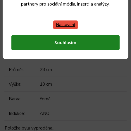
partnery pro sociální média, inzerci a analýzy.
Kategorie
:
Pánve
Nastavení
Záruka
:
2 roky
Hmotnost
:
2.5 kg
Souhlasím
EAN
:
4827005590208
Průměr
:
28 cm
Výška
:
10 cm
Barva
:
černá
Indukce
:
ANO
Položka byla vyprodána…