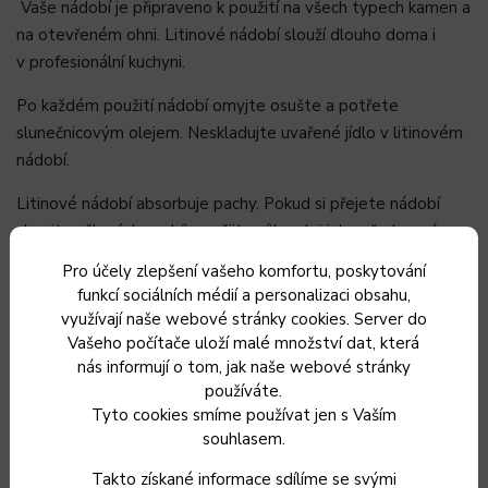
Vaše nádobí je připraveno k použití na všech typech kamen a
na otevřeném ohni. Litinové nádobí slouží dlouho doma i
v profesionální kuchyni.
Po každém použití nádobí omyjte osušte a potřete
slunečnicovým olejem. Neskladujte uvařené jídlo v litinovém
nádobí.
Litinové nádobí absorbuje pachy. Pokud si přejete nádobí
zbavit veškerých pachů použijte sůl a olej jako před prvním
použitím.
Pro účely zlepšení vašeho komfortu, poskytování
funkcí sociálních médií a personalizaci obsahu,
Pokud nádobí z nějakého důvodu zreziví, stačí povrch vyčistit
využívají naše webové stránky cookies. Server do
drátěnkou, nebo brusným papírem, opláchnout a nanést
Vašeho počítače uloží malé množství dat, která
vrstvu slunečnicového oleje a zahřát dokud povrch
nás informují o tom, jak naše webové stránky
nepřestane být lepivý.
používáte.
Tyto cookies smíme používat jen s Vaším
souhlasem.
Doplňkové parametry
Takto získané informace sdílíme se svými