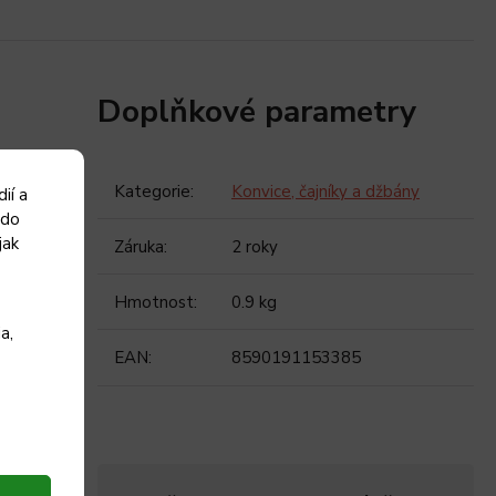
Doplňkové parametry
Kategorie
:
Konvice, čajníky a džbány
ií a
 do
jak
Záruka
:
2 roky
Hmotnost
:
0.9 kg
a,
EAN
:
8590191153385