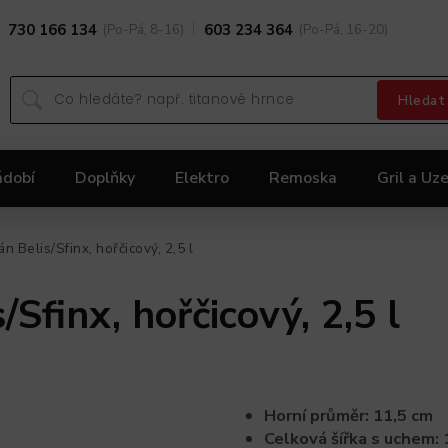
730 166 134
(Po-Pá, 8-16)
603 234 364
(Po-Pá, 16-20)
Hledat
ádobí
Doplňky
Elektro
Remoska
Gril a Uze
Dárky
Black Friday 2025
Akční nabídka KOLIMA
 Belis/Sfinx, hořčicový, 2,5 l
Sfinx, hořčicový, 2,5 l
Horní průměr: 11,5 cm
Celková šířka s uchem: 