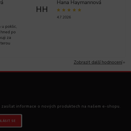
vá
Hana Haymannová
HH
4.7.2026
u poklic,
 hned po
kuji za
kterou
Zobrazit další hodnocení
 zasílat informace o nových produktech na našem e-shopu.
HLÁSIT SE