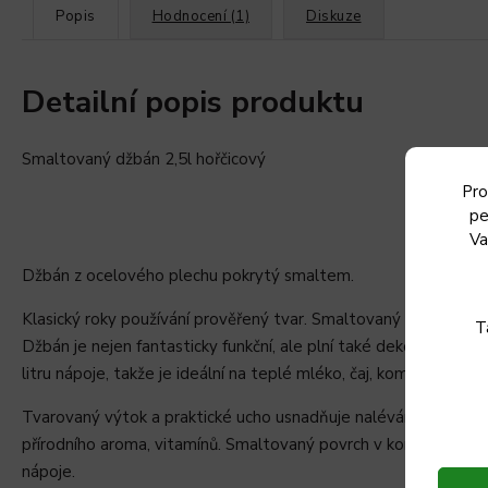
Popis
Hodnocení (1)
Diskuze
Detailní popis produktu
Smaltovaný džbán 2,5l hořčicový
Pro
pe
Va
Džbán z ocelového plechu pokrytý smaltem.
Klasický roky používání prověřený tvar. Smaltovaný povrch ově
T
Džbán je nejen fantasticky funkční, ale plní také dekorativní ú
litru nápoje, takže je ideální na teplé mléko, čaj, kompot neb
Tvarovaný výtok a praktické ucho usnadňuje nalévání do hrnků
přírodního aroma, vitamínů. Smaltovaný povrch v kombinaci s
nápoje.