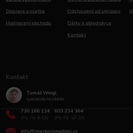
Doprava a platba
Odstoupení od smlouvy
V
Hodnocení obchodu
Dárky k objednávce
Kontakt
Kontakt
Tomáš Weigl
specialista na nádobí
730 166 134
603 234 364
(Po-Pá, 8-16)
(Po-Pá, 16-20)
info
@
znackovenadobi.cz