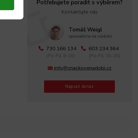
Potřebujete poradit s výběrem?
Kontaktujte nás
Tomáš Weigl
specialista na nádobí
730 166 134
603 234 364
(Po-Pá, 8-16)
(Po-Pá, 16-20)
info@znackovenadobi.cz
Napsat dotaz