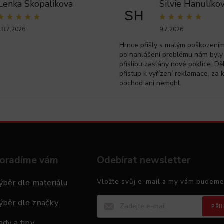
Lenka Skopalikova
Silvie Hanulíko
SH
18.7.2026
9.7.2026
Hrnce přišly s malým poškozením 
po nahlášení problému nám byly
příslibu zaslány nové poklice. Dě
přístup k vyřízení reklamace, za 
obchod ani nemohl.
oradíme vám
Odebírat newsletter
ýběr dle materiálu
Vložte svůj e-mail a my vám budeme
ýběr dle značky
PŘI
ady a tipy