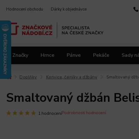
Hodnocení obchodu
Dárky k objednávce
Značky
Hrnce
Pánve
Pekáče
Sady n
Video kuchařka
Slevy 2.jakost
Materiály
Doplňky
Konvice, čajníky a džbány
Smaltovaný džbán
/
/
/
Smaltovaný džbán Belis/
Podrobnosti hodnocení
1 hodnocení