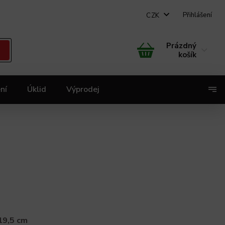
Přihlášení
CZK
Prázdný
košík
ní
Úklid
Výprodej
X
19,5 cm