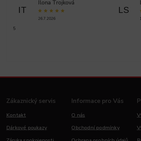
Ilona Trojková
IT
LS
26.7.2026
5
Zákaznický servis
Informace pro Vás
P
Kontakt
O nás
V
Dárkové poukazy
Obchodní podmínky
V
Záruka spokojenosti
Ochrana osobních údajů
R