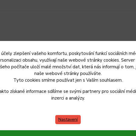
 účely zlepšení vašeho komfortu, poskytování funkcí sociálních méd
rsonalizaci obsahu, využívají naše webové stránky cookies. Server
šeho počítače uloží malé množství dat, která nás informují o tom, 
naše webové stránky používáte.
Tyto cookies smíme používat jen s Vaším souhlasem.
řený miliony prodaných kusů používaných po desetiletí.
akto získané informace sdílíme se svými partnery pro sociální médi
čely. Je zdravotně nezávadný, udrží teplý nebo studený až 2,5
inzerci a analýzy.
o čerstvě vymačkanou šťávu.
. Smaltovaný povrch ochrání všechny nápoje před ztrátou
Nastavení
 ocelovým tělem džbánu zpomalí ztrátu teploty uloženého