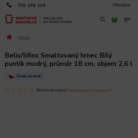
730 166 134
Přihlášení
Hrnce
/
/
Belis/Sfinx Smaltovaný hrnec Bílý
puntík modrý, průměr 18 cm, objem 2,6 l
Český výrobek
Neohodnoceno
Podrobnosti hodnocení