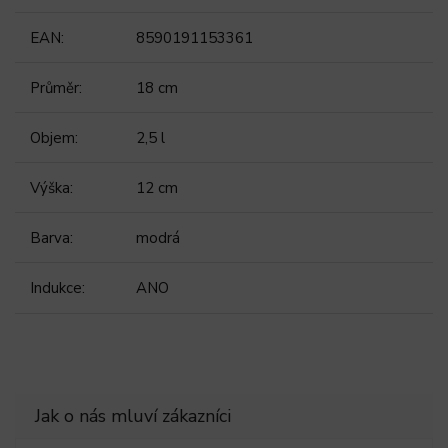
EAN
:
8590191153361
Průměr
:
18 cm
Objem
:
2,5 l
Výška
:
12 cm
Barva
:
modrá
Indukce
:
ANO