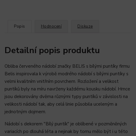
Popis
Hodnocení
Diskuze
Detailní popis produktu
Obliba červeného nádobí značky BELIS s bílými puntíky firmu
Belis inspirovala k výrobě modrého nádobí s bílými puntíky s
velmi kvalitním vnitřním povrchem. Rozložení a velikost
puntíků byly na míru navrženy každému kousku nádobí. Hrnce
jsou dekorovány dvěma různými typy puntíků v závislosti na
velikosti nádobí tak, aby celá linie působila uceleným a
jednotným dojmem.
Nádobí s dekorem "Bílý puntík" je oblíbené v pozměněných
variacích po dlouhá léta a nejinak by tomu mělo být i u této