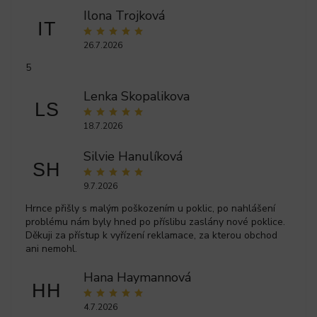
Ilona Trojková
IT
26.7.2026
5
Lenka Skopalikova
LS
18.7.2026
Silvie Hanulíková
SH
9.7.2026
Hrnce přišly s malým poškozením u poklic, po nahlášení
problému nám byly hned po příslibu zaslány nové poklice.
Děkuji za přístup k vyřízení reklamace, za kterou obchod
ani nemohl.
Hana Haymannová
HH
4.7.2026