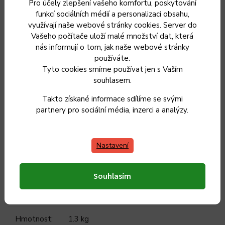
Do Myčky
Ano
Pro účely zlepšení vašeho komfortu, poskytování
Do Trouby
Ano
funkcí sociálních médií a personalizaci obsahu,
využívají naše webové stránky cookies. Server do
Na el. sporák
Ano
Vašeho počítače uloží malé množství dat, která
Na indukci
Ano
nás informují o tom, jak naše webové stránky
Na plyn
Ano
používáte.
Na sklokeramiku
Ano
Tyto cookies smíme používat jen s Vaším
Rozměr nádoby s okrajem
20.50
souhlasem.
Rozměr nádoby s uchy
28.00 cm
Takto získané informace sdílíme se svými
Síla stěny
1.20 mm
Návod na použití nádobí BELIS
partnery pro sociální média, inzerci a analýzy.
Doplňkové parametry
Nastavení
Kategorie
:
Hrnce na vaření
Souhlasím
Záruka
:
2 roky
Hmotnost
:
1.3 kg