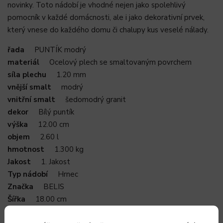
novinky. Toto nádobí je vhodné nejen jako spolehlivý
pomocník v každé domácnosti, ale i jako dekorativní prvek,
který vnese do každého domu či chalupy kus veselé nálady.
řada
PUNTÍK modrý
materiál
Ocelový plech se smaltovaným povrchem
síla plechu
1.20 mm
vnější smalt
modrý
vnitřní smalt
šedomodrý granit
dekor
Bílý puntík
výška
12.00 cm
objem
2.60 l
hmotnost
1.300 kg
Jakost
1. Jakost
Typ nádobí
Hrnec
Značka
BELIS
Šířka
18.00 cm
Dno
16.00 cm