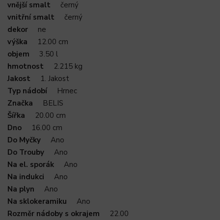
vnější smalt
černý
vnitřní smalt
černý
dekor
ne
výška
12.00 cm
objem
3.50 l
hmotnost
2.215 kg
Jakost
1. Jakost
Typ nádobí
Hrnec
Značka
BELIS
Šířka
20.00 cm
Dno
16.00 cm
Do Myčky
Ano
Do Trouby
Ano
Na el. sporák
Ano
Na indukci
Ano
Na plyn
Ano
Na sklokeramiku
Ano
Rozměr nádoby s okrajem
22.00