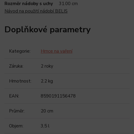
Rozměr nádoby s uchy
31.00 cm
Návod na použití nádobí BELIS
Doplňkové parametry
Kategorie
:
Hrnce na vaření
Záruka
:
2 roky
Hmotnost
:
2.2 kg
EAN
:
8590191156478
Průměr
:
20 cm
Objem
:
3,5 l