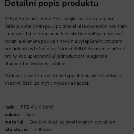
Detailní popis produktu
SFINX Premium - firma Belis spojila kvalitu a eleganci.
Nádobí o síle 2 mm polili po dlouhá léta ověřeným kvalitním
smaltem. Tuhle prémiovou řadu skvěle doplňuje nerezové
kování a skleněná poklice s novým a vylepšeným otvorem
pro únik přebytečné páry. Nádobí SFINX Premium je určené
pro ty, kdo upřednostňují jednoduchost, eleganci a
dlouholetou životnost nádobí.
Nádobí lze využít na všechny typy ohřevu včetně indukce.
Všechny části lze mýt v myčce na nádobí.
řada
PREMIUM černý
poklice
Ano
materiál
Ocelový plech se smaltovaným povrchem
síla plechu
2.00 mm