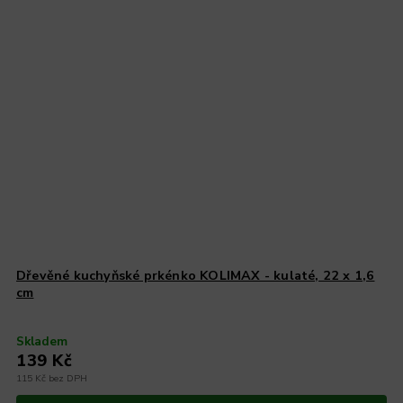
Dřevěné kuchyňské prkénko KOLIMAX - kulaté, 22 x 1,6
cm
Skladem
139 Kč
115 Kč bez DPH