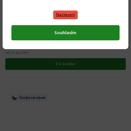
Nastavení
Smaltovaný hrnec Belis/Sfinx Standard, 20 cm, 3,6 l
Souhlasím
Skladem
299 Kč
247 Kč bez DPH
Do košíku
Český výrobek