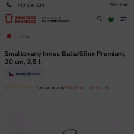
730 166 134
Přihlášení
Hrnce
/
/
Smaltovaný hrnec Belis/Sfinx Premium,
20 cm, 3,5 l
Český výrobek
Neohodnoceno
Podrobnosti hodnocení