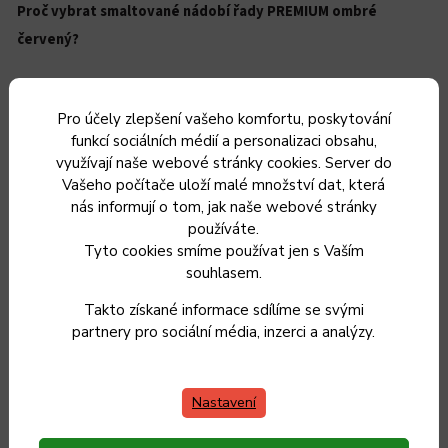
Proč vybrat smaltované nádobí řady PREMIUM ombré
červený?
Pro účely zlepšení vašeho komfortu, poskytování
• ideální řešení pro
funkcí sociálních médií a personalizaci obsahu,
sklokeramický, indukční,
využívají naše webové stránky cookies. Server do
elektrický i litinový sporák,
Vašeho počítače uloží malé množství dat, která
nás informují o tom, jak naše webové stránky
včetně plynové i elektrické
používáte.
trouby
Tyto cookies smíme používat jen s Vaším
• zaručuje 100 % zdravotně
souhlasem.
nezávadné vaření
Takto získané informace sdílíme se svými
• zajišťuje rovnoměrný
partnery pro sociální média, inzerci a analýzy.
rozvod tepla pro dokonalou
přípravu pokrmů
Nastavení
• optimální rozvod tepla