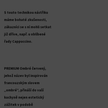
S touto technikou nástřiku
máme bohaté zkušenosti,
zákazníci se s ní mohli setkat
již dříve, např. u oblíbené
řady Cappuccino.
PREMIUM Ombré červený,
jehož název byl inspirován
francouzským slovem
„ombré“, přináší do vaší
kuchyně nejen estetický
zážitek v podobě