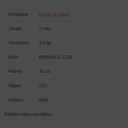
Kategorie
:
Hrnce na vaření
Záruka
:
2 roky
Hmotnost
:
2.2 kg
EAN
:
8590191171228
Průměr
:
20 cm
Objem
:
3,5 l
Indukce
:
ANO
Položka byla vyprodána…