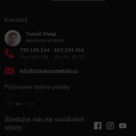
.
Kontakt
Tomáš Weigl
specialista na nádobí
730 166 134
603 234 364
(Po-Pá, 8-16)
(Po-Pá, 16-20)
info
@
znackovenadobi.cz
Přijímáme online platby
Sledujte nás na sociálních
sítích: