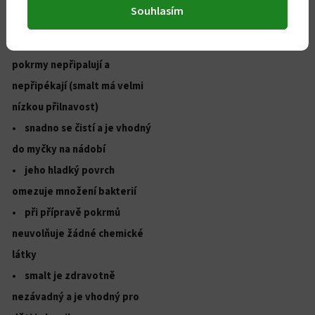
představuje energeticky
Souhlasím
úspornější vaření
• při správném použití se
pokrmy nepřipalují a
nepřipékají (smalt má velmi
nízkou přilnavost)
• snadno se čistí a je vhodný
do myčky na nádobí
• jeho hladký povrch
omezuje množení bakterií
• při přípravě pokrmů
neuvolňuje žádné chemické
látky
• smalt je zdravotně
nezávadný a je vhodný pro