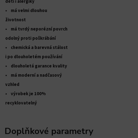
děti i alergiky
• má velmi dlouhou
životnost
• má tvrdý neporézní povrch
odolný proti poškrábání
• chemická a barevná stálost
i po dlouholetém používání
• dlouholetá garance kvality
• má moderní a nadčasový
vzhled
• výrobek je 100%
recyklovatelný
Doplňkové parametry