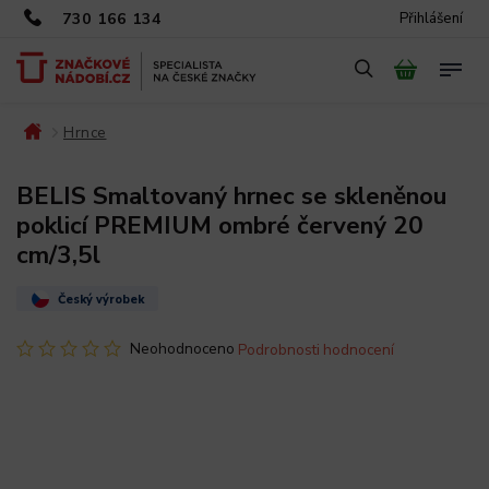
730 166 134
Přihlášení
Hrnce
/
/
BELIS Smaltovaný hrnec se skleněnou
poklicí PREMIUM ombré červený 20
cm/3,5l
Český výrobek
Neohodnoceno
Podrobnosti hodnocení