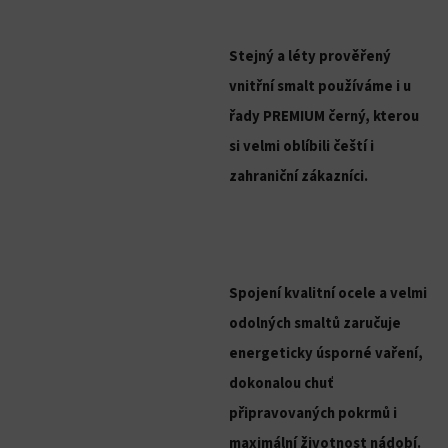
Stejný a léty prověřený
vnitřní smalt používáme i u
řady PREMIUM černý, kterou
si velmi oblíbili čeští i
zahraniční zákazníci.
Spojení kvalitní ocele a velmi
odolných smaltů zaručuje
energeticky úsporné vaření,
dokonalou chuť
připravovaných pokrmů i
maximální životnost nádobí.