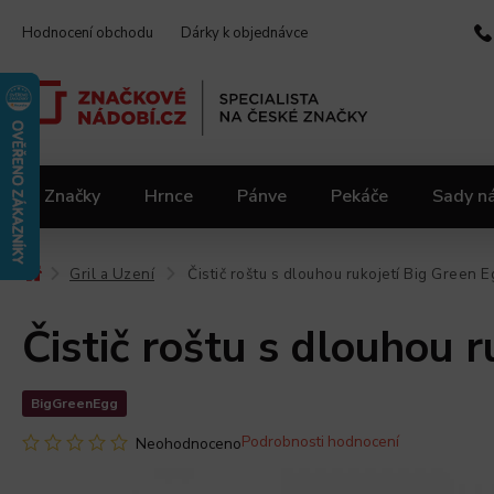
Hodnocení obchodu
Dárky k objednávce
Značky
Hrnce
Pánve
Pekáče
Sady n
Video kuchařka
Slevy 2.jakost
Materiály
Gril a Uzení
Čistič roštu s dlouhou rukojetí Big Green 
/
/
Čistič roštu s dlouhou 
BigGreenEgg
Podrobnosti hodnocení
Neohodnoceno