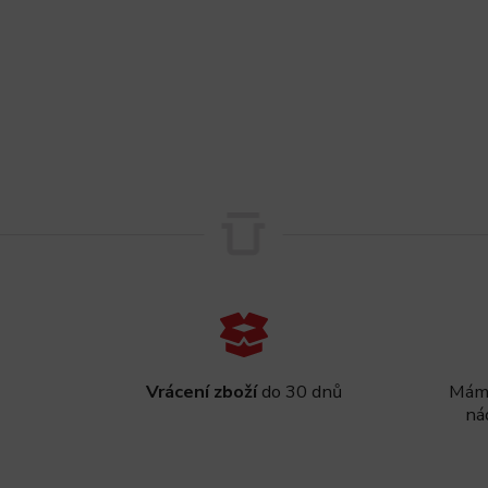
Vrácení zboží
do 30 dnů
Máme
ná