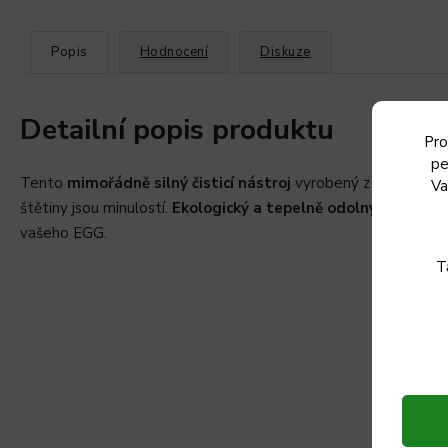
Popis
Hodnocení
Diskuze
Detailní popis produktu
Pro
pe
Tento
mimořádně silný čisticí nástroj
vyrobený z přírodních 
Va
štětiny jsou minulostí.
Ekologický a tepelně odolný čistič
má d
vašeho EGG.
T