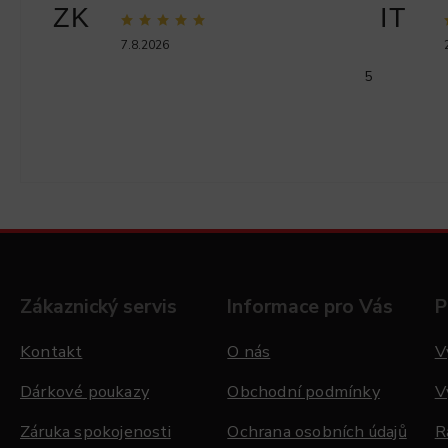
ZK
IT
7.8.2026
5
Zákaznický servis
Informace pro Vás
P
Kontakt
O nás
V
Dárkové poukazy
Obchodní podmínky
V
Záruka spokojenosti
Ochrana osobních údajů
R