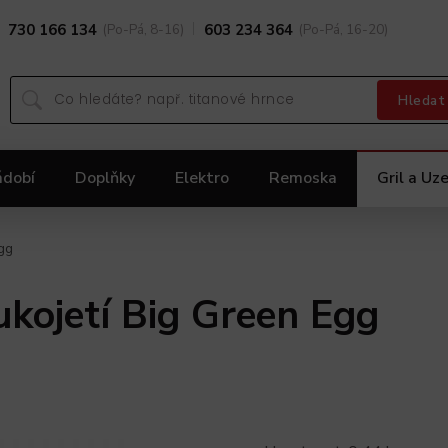
730 166 134
(Po-Pá, 8-16)
603 234 364
(Po-Pá, 16-20)
Hledat
ádobí
Doplňky
Elektro
Remoska
Gril a Uze
Dárky
Black Friday 2025
Akční nabídka KOLIMA
Egg
rukojetí Big Green Egg