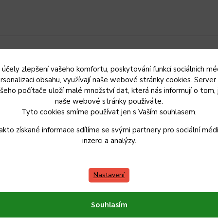
 účely zlepšení vašeho komfortu, poskytování funkcí sociálních méd
rsonalizaci obsahu, využívají naše webové stránky cookies. Server
dřevěných vláken znamená, že nepříjemné, zbloudilé kovové
šeho počítače uloží malé množství dat, která nás informují o tom, 
naše webové stránky používáte.
louhou rukojeť, takže už nemusíte čekat na vychladnutí
Tyto cookies smíme používat jen s Vaším souhlasem.
akto získané informace sdílíme se svými partnery pro sociální médi
inzerci a analýzy.
Nastavení
Souhlasím