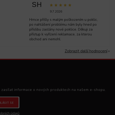
SH
9.7.2026
Hrnce přišly s malým poškozením u poklic,
po nahlášení problému nám byly hned po
příslibu zaslány nové poklice. Děkuji za
přístup k vyřízení reklamace, za kterou
obchod ani nemohl.
Zobrazit další hodnocení
 zasílat informace o nových produktech na našem e-shopu.
HLÁSIT SE
obních údajů