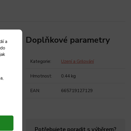
Doplňkové parametry
ií a
 do
jak
Kategorie
:
Uzení a Grilování
Hmotnost
:
0.44 kg
a,
EAN
:
665719127129
Potřebujete poradit s výběrem?