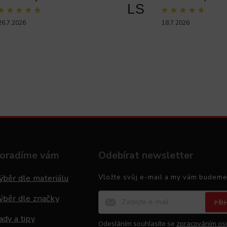
LS
26.7.2026
18.7.2026
oradíme vám
Odebírat newsletter
ýběr dle materiálu
Vložte svůj e-mail a my vám budeme
ýběr dle značky
PŘI
ady a tipy
Odesláním souhlasíte se
zpracováním os