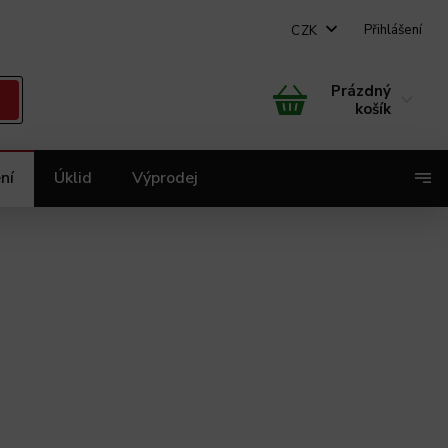
Přihlášení
CZK
Prázdný
košík
ní
Úklid
Výprodej
X