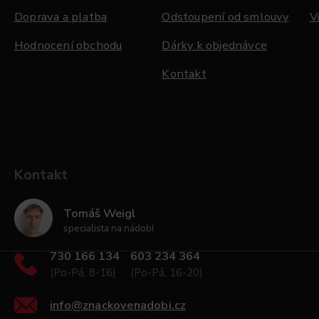
Doprava a platba
Odstoupení od smlouvy
V
Hodnocení obchodu
Dárky k objednávce
Kontakt
Kontakt
Tomáš Weigl
specialista na nádobí
730 166 134
603 234 364
(Po-Pá, 8-16)
(Po-Pá, 16-20)
info
@
znackovenadobi.cz