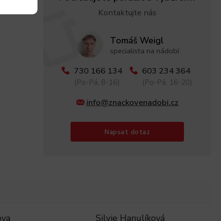
Kontaktujte nás
Tomáš Weigl
specialista na nádobí
730 166 134
603 234 364
(Po-Pá, 8-16)
(Po-Pá, 16-20)
info@znackovenadobi.cz
Napsat dotaz
ova
Silvie Hanulíková