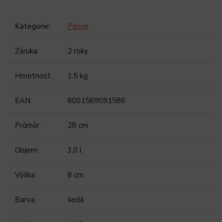
Kategorie
:
Pánve
Záruka
:
2 roky
Hmotnost
:
1.5 kg
EAN
:
8001569091586
Průměr
:
28 cm
Objem
:
3,0 l
Výška
:
8 cm
Barva
:
šedá