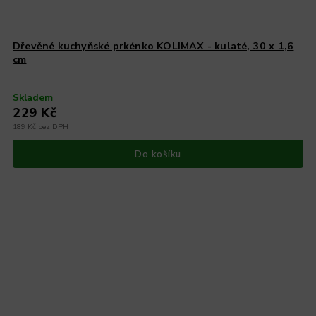
Dřevěné kuchyňské prkénko KOLIMAX - kulaté, 30 x 1,6
cm
Skladem
229 Kč
189 Kč bez DPH
Do košíku