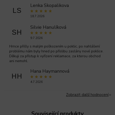
Lenka Skopalikova
LS
18.7.2026
Silvie Hanulíková
SH
9.7.2026
Hrnce přišly s malým poškozením u poklic, po nahlášení
problému nám byly hned po příslibu zaslány nové poklice.
Děkuji za přístup k vyřízení reklamace, za kterou obchod
ani nemohl.
Hana Haymannová
HH
4.7.2026
Zobrazit další hodnocení
Související produkty