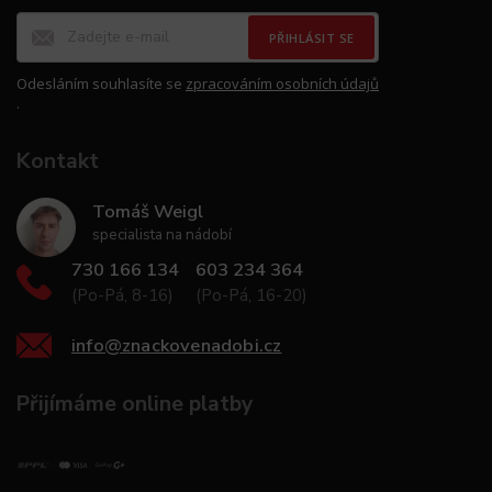
PŘIHLÁSIT SE
Odesláním souhlasíte se
zpracováním osobních údajů
.
Kontakt
Tomáš Weigl
specialista na nádobí
730 166 134
603 234 364
(Po-Pá, 8-16)
(Po-Pá, 16-20)
info
@
znackovenadobi.cz
Přijímáme online platby