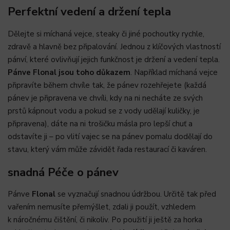
Perfektní vedení a držení tepla
Dělejte si míchaná vejce, steaky či jiné pochoutky rychle,
zdravě a hlavně bez připalování. Jednou z klíčových vlastností
pánví, které ovlivňují jejich funkčnost je držení a vedení tepla.
Pánve Flonal jsou toho důkazem
. Například míchaná vejce
připravíte během chvíle tak, že pánev rozehřejete (každá
pánev je připravena ve chvíli, kdy na ni necháte ze svých
prstů kápnout vodu a pokud se z vody udělají kuličky, je
připravena), dáte na ni trošičku másla pro lepší chuť a
odstavíte ji – po vlití vajec se na pánev pomalu dodělají do
stavu, který vám může závidět řada restaurací či kaváren.
snadná Péče o pánev
Pánve
Flonal
se vyznačují snadnou údržbou. Určitě tak před
vařením nemusíte přemýšlet, zdali ji použít, vzhledem
k náročnému čištění, či nikoliv. Po použití ji ještě za horka