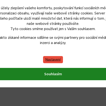
 účely zlepšení vašeho komfortu, poskytování funkcí sociálních méd
rsonalizaci obsahu, využívají naše webové stránky cookies. Server
šeho počítače uloží malé množství dat, která nás informují o tom, 
ť už chystáte pečený či nepečený koláč, budete k jeho
naše webové stránky používáte.
t pečícím papírem či důkladně vysypat. Je vyrobena z
Tyto cookies smíme používat jen s Vaším souhlasem.
s výškou 2,5 cm.
akto získané informace sdílíme se svými partnery pro sociální médi
inzerci a analýzy.
proto při pečení nepoužívejte kovové kuchyňské pomůcky
na používejte potravinářskou fólii. Na mytí doporučujeme
Nastavení
bí a vždy důkladně vysušte. Není vhodné do myčky.
Souhlasím