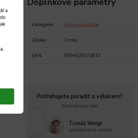
Doplňkové parametry
ií a
 do
jak
Kategorie
:
Formy na koláče
Záruka
:
2 roky
a,
EAN
:
8594020071611
Potřebujete poradit s výběrem?
Kontaktujte nás
Tomáš Weigl
specialista na nádobí