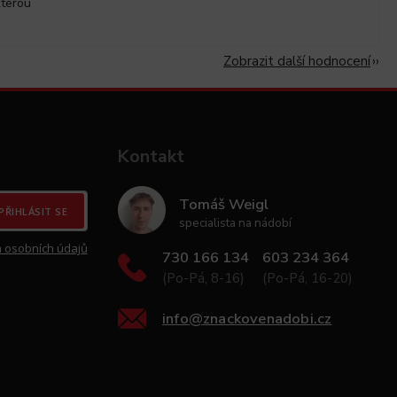
kterou
Zobrazit další hodnocení
Kontakt
Tomáš Weigl
PŘIHLÁSIT SE
specialista na nádobí
 osobních údajů
730 166 134
603 234 364
(Po-Pá, 8-16)
(Po-Pá, 16-20)
info
@
znackovenadobi.cz