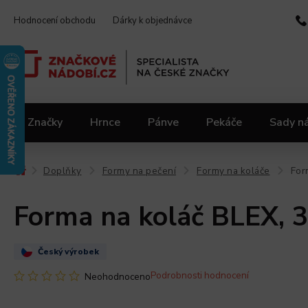
Hodnocení obchodu
Dárky k objednávce
Značky
Hrnce
Pánve
Pekáče
Sady n
Video kuchařka
Slevy 2.jakost
Materiály
Doplňky
Formy na pečení
Formy na koláče
For
/
/
/
/
Forma na koláč BLEX, 
Český výrobek
Podrobnosti hodnocení
Neohodnoceno