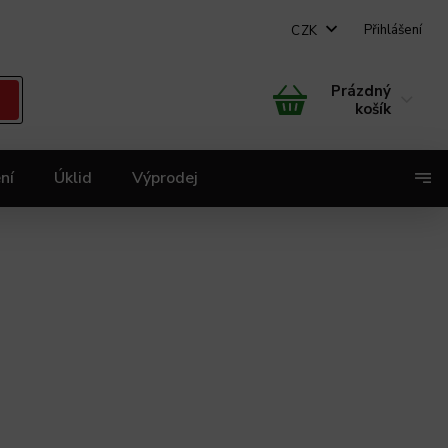
Přihlášení
CZK
Prázdný
košík
ní
Úklid
Výprodej
X