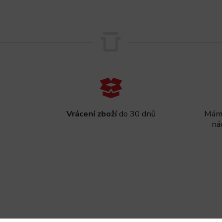
Vrácení zboží
do 30 dnů
Máme
ná