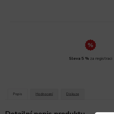
Sleva 5 %
za registraci
Popis
Hodnocení
Diskuze
Detailní popis produktu