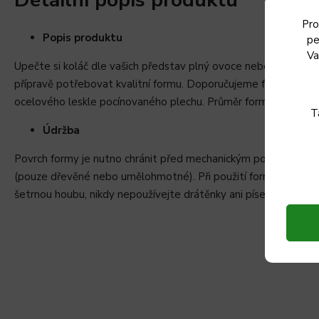
Pro
Popis produktu
pe
Va
Upečte si koláč dle vašich představ plný ovoce nebo oříšků. A
přípravě potřebovat kvalitní formu. Doporučujeme formu vyloži
ocelového leskle pocínovaného plechu. Průměr formy je 30 cm 
T
Údržba
Povrch formy je nutno chránit před mechanickým poškozením, 
(pouze dřevěné nebo umělohmotné). Při použití formy za stude
šetrnou houbu, nikdy nepoužívejte drátěnky ani písek na nádo