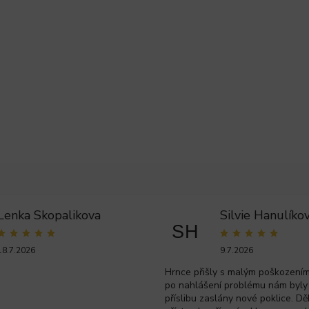
Lenka Skopalikova
Silvie Hanulíko
SH
18.7.2026
9.7.2026
Hrnce přišly s malým poškozením 
po nahlášení problému nám byly
příslibu zaslány nové poklice. Dě