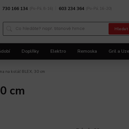
730 166 134
(Po-Pá, 8-16)
603 234 364
(Po-Pá, 16-20)
Hledat
ádobí
Doplňky
Elektro
Remoska
Gril a Uze
Dárky
Black Friday 2025
Akční nabídka KOLIMA
ma na koláč BLEX, 30 cm
30 cm