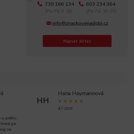
730 166 134
603 234 364
(Po-Pá, 8-16)
(Po-Pá, 16-20)
info@znackovenadobi.cz
Napsat dotaz
vá
Hana Haymannová
HH
4.7.2026
u poklic,
 hned po
kuji za