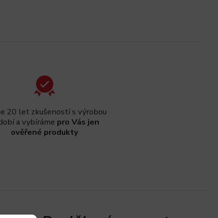
 20 let zkušeností s výrobou
dobí a vybíráme
pro Vás jen
ověřené produkty