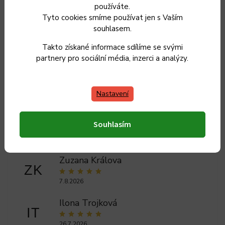
používáte.
Tyto cookies smíme používat jen s Vaším
Kategorie
:
Příslušenství ke grilování
souhlasem.
Záruka
:
2 roky
Takto získané informace sdílíme se svými
partnery pro sociální média, inzerci a analýzy.
EAN
:
4004293254535
Nastavení
Souhlasím
Zuzana Králova
ZK
7.8.2026
Ilona Trojková
IT
26.7.2026