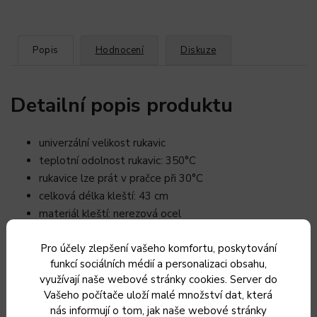
Popis
Hodnocení
Diskuze
Detailní popis produktu
univerzální velikost rukavic
teplotní odolnost rukavic: 350°C
rukavice lze prát v pračce při 30°C
celková délka kleští: 43 cm
materiál kleští: nerezová ocel
celková délka kartáče: 47 cm
Pro účely zlepšení vašeho komfortu, poskytování
materiál kartáče: nerezová ocel, plastová rukojeť
funkcí sociálních médií a personalizaci obsahu,
využívají naše webové stránky cookies. Server do
Doplňkové parametry
Vašeho počítače uloží malé množství dat, která
nás informují o tom, jak naše webové stránky