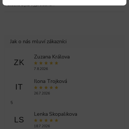
Položka byla vyprodána…
Zuzana Králova
ZK
7.8.2026
Ilona Trojková
IT
26.7.2026
5
Lenka Skopalikova
LS
18.7.2026