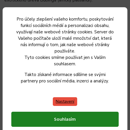
Jsou určeny pro běžné používání v domácnostech, ale i pro
profesionální použití.
Pro účely zlepšení vašeho komfortu, poskytování
funkcí sociálních médií a personalizaci obsahu,
Životnost nože prodloužíte, pokud ho nebudete mýt v
využívají naše webové stránky cookies. Server do
myčce na nádobí – dřevěná rukojeť k tomu není uzpůsobená.
Vašeho počítače uloží malé množství dat, která
nás informují o tom, jak naše webové stránky
Údržba je velice jednoduchá - postačí voda se saponátem,
používáte.
opláchnutí a papírová utěrka na otření.
Tyto cookies smíme používat jen s Vaším
souhlasem.
Doplňkové parametry
Takto získané informace sdílíme se svými
partnery pro sociální média, inzerci a analýzy.
Kategorie
:
Kuchyňské a řeznické nože
Nastavení
Záruka
:
2 roky
Souhlasím
EAN
:
8594861267709