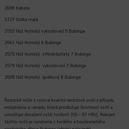
2688 Kabela
3227 Ocílka malá
2553 Nůž řeznický vykosťovací 5 Bubinga
2563 Nůž řeznický 6 Bubinga
2575 Nůž řeznický středošpičatý 7 Bubinga
2579 Nůž řeznický vykosťovací 7 Bubinga
2588 Nůž řeznický špalkový 8 Bubinga
Řeznické nože z vysoce kvalitní nerezové oceli s přísadu
molybdenu a vanadu, která prodlužuje životnost ostří a
umožňuje dosažení vyšší tvrdosti (55 – 57 HRc). Rukojeť
těchto nožů je vyrobena z tvrdého a houževnatého
exotického dřeva Bubinga (africký palisandr).