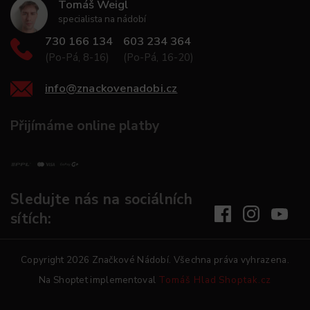
Tomáš Weigl
specialista na nádobí
730 166 134
603 234 364
(Po-Pá, 8-16)
(Po-Pá, 16-20)
info
@
znackovenadobi.cz
Přijímáme online platby
Sledujte nás na sociálních
sítích:
Copyright 2026
Značkové Nádobí
. Všechna práva vyhrazena.
Na Shoptet implementoval
Tomáš Hlad
Shoptak.cz