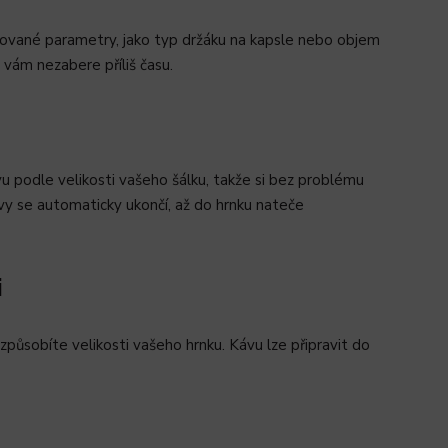
dované parametry, jako typ držáku na kapsle nebo objem
e vám nezabere příliš času.
 podle velikosti vašeho šálku, takže si bez problému
vy se automaticky ukončí, až do hrnku nateče
i
ůsobíte velikosti vašeho hrnku. Kávu lze připravit do