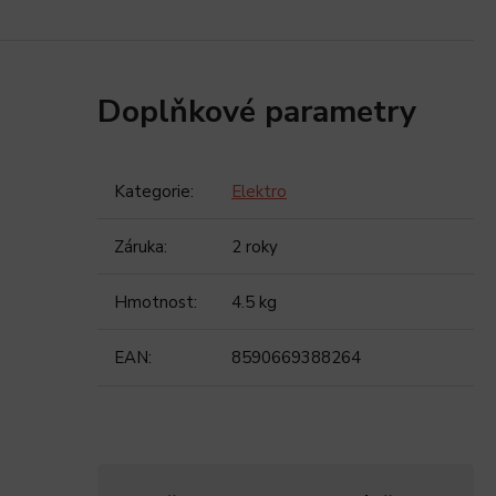
Doplňkové parametry
Kategorie
:
Elektro
Záruka
:
2 roky
Hmotnost
:
4.5 kg
EAN
:
8590669388264