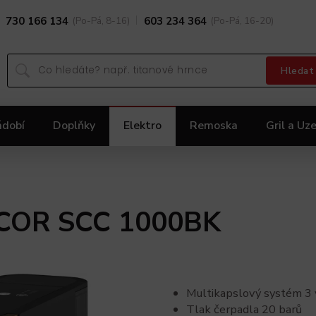
730 166 134
(Po-Pá, 8-16)
603 234 364
(Po-Pá, 16-20)
Hledat
ádobí
Doplňky
Elektro
Remoska
Gril a Uze
Dárky
Black Friday 2025
Akční nabídka KOLIMA
NCOR SCC 1000BK
Multikapslový systém 3 
Tlak čerpadla 20 barů