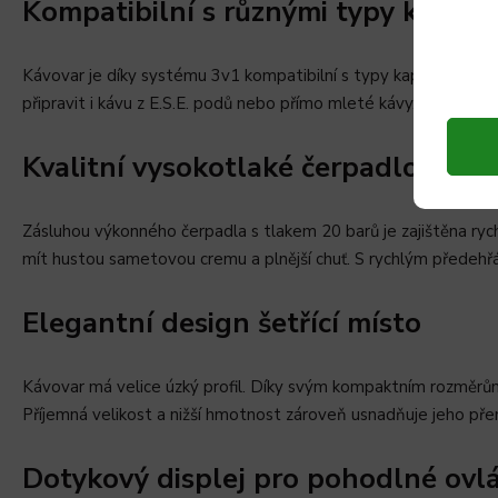
Kompatibilní s různými typy kapslí
Kávovar je díky systému 3v1 kompatibilní s typy kapslí Nes
připravit i kávu z E.S.E. podů nebo přímo mleté kávy. Pro ktero
Kvalitní vysokotlaké čerpadlo
Zásluhou výkonného čerpadla s tlakem 20 barů je zajištěna rych
mít hustou sametovou cremu a plnější chuť. S rychlým předehřát
Elegantní design šetřící místo
Kávovar má velice úzký profil. Díky svým kompaktním rozměrům š
Příjemná velikost a nižší hmotnost zároveň usnadňuje jeho přená
Dotykový displej pro pohodlné ovl