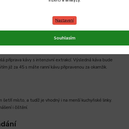
inzerci a analýzy.
 díky systému 3v1
presso® Original* a NESCAFÉ® Dolce Gusto®*. Zvládne vám
Nastavení
u možnost se rozhodnete, je už jen na vás.
Souhlasím
lá příprava kávy s intenzivní extrakcí. Výsledná káva bude
ím již za 45 s máte ranní kávu připravenou za okamžik.
etří místo, a tudíž je vhodný i na menší kuchyňské linky.
šení i čištění.
ádání