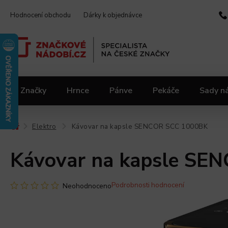
Hodnocení obchodu
Dárky k objednávce
Značky
Hrnce
Pánve
Pekáče
Sady n
Video kuchařka
Slevy 2.jakost
Materiály
Elektro
Kávovar na kapsle SENCOR SCC 1000BK
/
/
Kávovar na kapsle SE
Podrobnosti hodnocení
Neohodnoceno