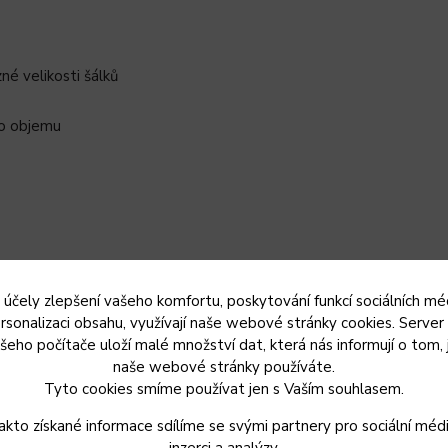
é velikosti šálků
ho objemu
do moderní domácnosti
 účely zlepšení vašeho komfortu, poskytování funkcí sociálních méd
rsonalizaci obsahu, využívají naše webové stránky cookies. Server
šeho počítače uloží malé množství dat, která nás informují o tom, 
 množství horkých nápojů, je multikapslový kávovar SCC
naše webové stránky používáte.
paktními rozměry bude na vaší kuchyňské lince vypadat
Tyto cookies smíme používat jen s Vaším souhlasem.
akto získané informace sdílíme se svými partnery pro sociální médi