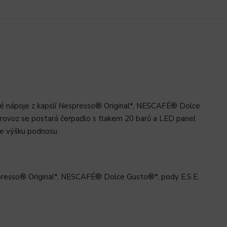
ké nápoje z kapslí Nespresso® Original*, NESCAFÉ® Dolce
rovoz se postará čerpadlo s tlakem 20 barů a LED panel
íte výšku podnosu.
spresso® Original*, NESCAFÉ® Dolce Gusto®*, pody E.S.E.