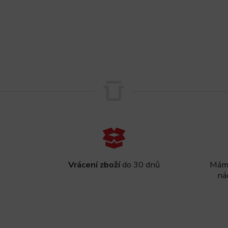
Vrácení zboží
do 30 dnů
Máme
ná