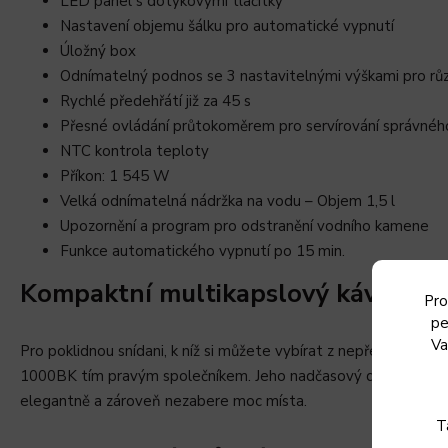
LED panel s dotykovými tlačítky
Nastavení objemu šálku pro automatické vypnutí
Úložný box
Odnímatelný podnos se 3 nastavitelnými výškami pro různ
Rychlé předehřátí již za 45 s
Přesné ovládání průtokoměrem pro servírování správné
NTC kontrola teploty
Příkon: 1 545 W
Velká odnímatelná nádržka na vodu – Objem 1,5 l
Upozornění a program pro odstranění vodního kamene
Funkce automatického vypnutí po 15 min.
Kompaktní multikapslový kávovar 
Pro
pe
Va
Pro poklidnou snídani, k níž si můžete vybírat z nepřeberného
1000BK tím pravým společníkem. Jeho nadčasový design s kom
elegantně a zároveň nezabere moc místa.
T