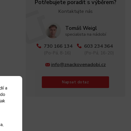
Potřebujete poradit s výběrem?
Kontaktujte nás
Tomáš Weigl
specialista na nádobí
730 166 134
603 234 364
(Po-Pá, 8-16)
(Po-Pá, 16-20)
info@znackovenadobi.cz
Napsat dotaz
ií a
 do
jak
a,