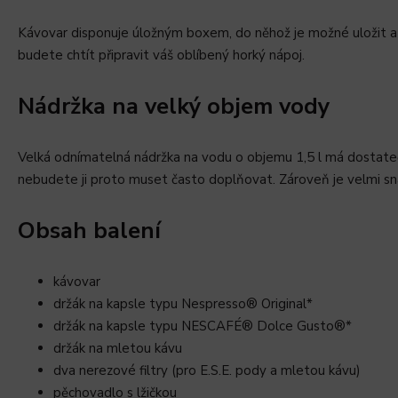
Kávovar disponuje úložným boxem, do něhož je možné uložit a d
budete chtít připravit váš oblíbený horký nápoj.
Nádržka na velký objem vody
Velká odnímatelná nádržka na vodu o objemu 1,5 l má dostatečn
nebudete ji proto muset často doplňovat. Zároveň je velmi sna
Obsah balení
kávovar
držák na kapsle typu Nespresso® Original*
držák na kapsle typu NESCAFÉ® Dolce Gusto®*
držák na mletou kávu
dva nerezové filtry (pro E.S.E. pody a mletou kávu)
pěchovadlo s lžičkou