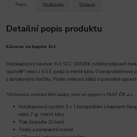
Popis
Hodnocení
Diskuze
Detailní popis produktu
Kávovar na kapsle 3v1
Multikapslový kávovar 3v1 SCC 1000BK zvládne připravit hor
Gusto®* nebo z E.S.E. podů či mleté kávy. O bezproblémový p
s dotykovými tlačítky. Podle velikosti šálků si pohodlně uprav
*Ochranná známka třetí osoby, není ve spojení s FAST ČR, a.s.
Multikapslový systém 3 v 1 kompatibilní s kapslemi Ne
nebo 7 gr. mleté kávy
Tlak čerpadla 20 barů
Tenký a kompaktní rozměr