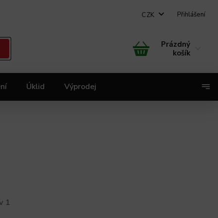
Přihlášení
CZK
Prázdný
košík
ní
Úklid
Výprodej
X
v 1