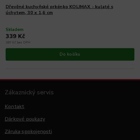
Dřevěné kuchyňské prkénko KOLIMAX - kulaté s
úchytem, 30 x 1,6 cm
Skladem
339 Kč
280 Kč bez DPH
Do košíku
Zákaznický servis
Kontakt
Dárkové poukazy
Záruka spokojenosti