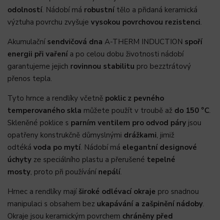
odolností
. Nádobí má
robustní
tělo a přidaná keramická
výztuha povrchu zvyšuje
vysokou povrchovou rezistenci
.
Akumulační
sendvičová dna
A-THERM INDUCTION
spoří
energii při vaření
a po celou dobu životnosti nádobí
garantujeme jejich
rovinnou stabilitu
pro bezztrátový
přenos tepla.
Tyto hrnce a rendlíky včetně
poklic z pevného
temperovaného skla
můžete použít v troubě až
do 150 °C
.
Skleněné poklice s
parním ventilem pro odvod páry
jsou
opatřeny konstrukčně důmyslnými
drážkami
, jimiž
odtéká
voda po mytí
. Nádobí má
elegantní designové
úchyty
ze speciálního plastu a přerušené
tepelné
mosty
,
proto při používání
nepálí
.
Hrnec a rendlíky mají
široké odlévací okraje
pro snadnou
manipulaci s obsahem bez
ukapávání a zašpinění nádoby
.
Okraje jsou
keramickým povrchem
chráněny
před