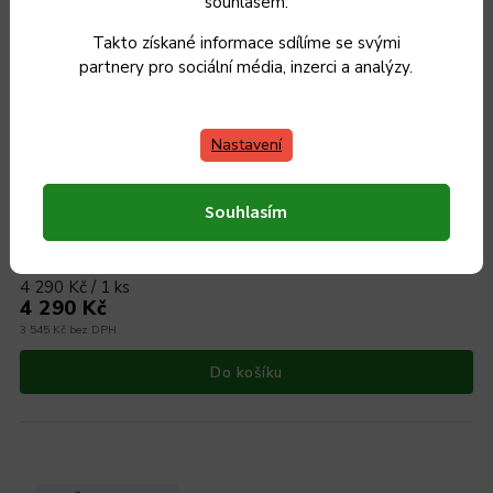
souhlasem.
Takto získané informace sdílíme se svými
partnery pro sociální média, inzerci a analýzy.
Nastavení
Sada nádobí KOLIMAX PREMIUM 8 ks
Souhlasím
Skladem
4 290 Kč / 1 ks
4 290 Kč
3 545 Kč bez DPH
Do košíku