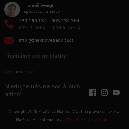
Tomáš Weigl
specialista na nádobí
730 166 134
603 234 364
(Po-Pá, 8-16)
(Po-Pá, 16-20)
info
@
znackovenadobi.cz
Přijímáme online platby
Sledujte nás na sociálních
sítích:
Copyright 2026
Značkové Nádobí
. Všechna práva vyhrazena.
Na Shoptet implementoval
Tomáš Hlad
Shoptak.cz