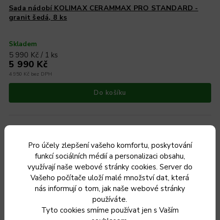
Sada nádobí KOLIMAX CERAMMAX PRO STANDARD -
granit šedá, 8 ks
Skladem
5 990 Kč / 1 ks
5 990 Kč
4 950 Kč bez DPH
Do košíku
Pro účely zlepšení vašeho komfortu, poskytování
Český výrobek
funkcí sociálních médií a personalizaci obsahu,
využívají naše webové stránky cookies. Server do
Vašeho počítače uloží malé množství dat, která
nás informují o tom, jak naše webové stránky
používáte.
Tyto cookies smíme používat jen s Vaším