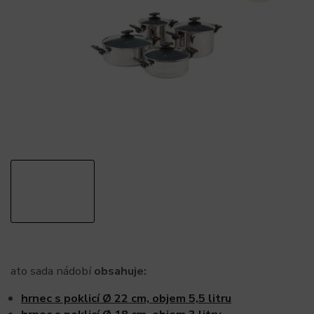
ato sada nádobí
obsahuje:
hrnec s poklicí Ø 22 cm, objem 5,5 litru