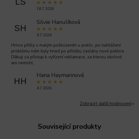
LS
18.7.2026
Silvie Hanulíková
SH
9.7.2026
Hrnce přišly s malým poškozením u poklic, po nahlášení
problému nám byly hned po příslibu zaslány nové poklice.
Děkuji za přístup k vyřízení reklamace, za kterou obchod
ani nemohl.
Hana Haymannová
HH
4.7.2026
Zobrazit další hodnocení
Související produkty