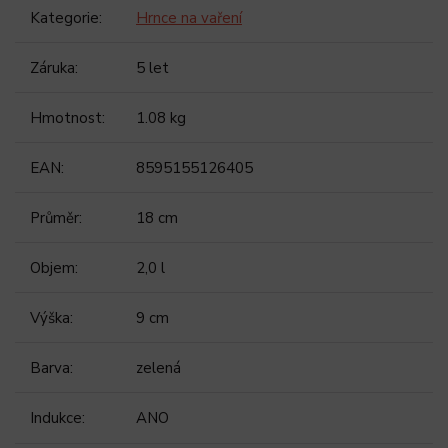
Kategorie
:
Hrnce na vaření
Záruka
:
5 let
Hmotnost
:
1.08 kg
EAN
:
8595155126405
Průměr
:
18 cm
Objem
:
2,0 l
Výška
:
9 cm
Barva
:
zelená
Indukce
:
ANO