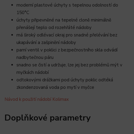
moderní plastové úchyty s tepelnou odolností do
150°C
úchyty připevněné na tepelné cloně minimálně
přenášejí teplo od rozehřáté nádoby
má široký odlévací okraj pro snadné přelévání bez
ukapávání a zašpinění nádoby
parní ventil v poklici z bezpečnostního skla odvádí
nadbytečnou páru
snadno se čistí a udržuje, lze jej bez problémů mýt v
myčkách nádobí
odtokovými drážkami pod úchyty poklic odtéká
zkondenzovaná voda po mytí v myčce
Návod k použití nádobí Kolimax
Doplňkové parametry