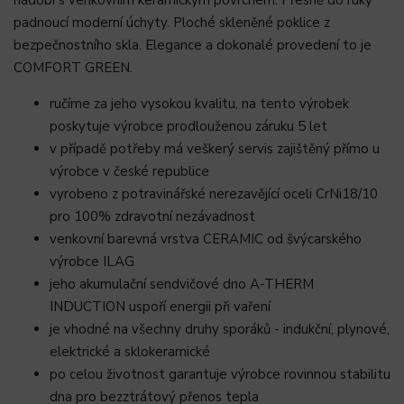
nádobí s venkovním keramickým povrchem. Přesně do ruky
padnoucí moderní úchyty. Ploché skleněné poklice z
bezpečnostního skla. Elegance a dokonalé provedení to je
COMFORT GREEN.
ručíme za jeho vysokou kvalitu, na tento výrobek
poskytuje výrobce prodlouženou záruku 5 let
v případě potřeby má veškerý servis zajištěný přímo u
výrobce v české republice
vyrobeno z potravinářské nerezavějící oceli CrNi18/10
pro 100% zdravotní nezávadnost
venkovní barevná vrstva CERAMIC od švýcarského
výrobce ILAG
jeho akumulační sendvičové dno A-THERM
INDUCTION uspoří energii při vaření
je vhodné na všechny druhy sporáků - indukční, plynové,
elektrické a sklokeramické
po celou životnost garantuje výrobce rovinnou stabilitu
dna pro bezztrátový přenos tepla