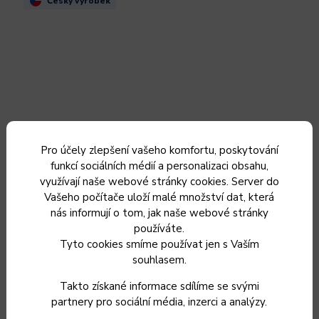
Český výrobek
Pro účely zlepšení vašeho komfortu, poskytování
funkcí sociálních médií a personalizaci obsahu,
využívají naše webové stránky cookies. Server do
Vašeho počítače uloží malé množství dat, která
nás informují o tom, jak naše webové stránky
Hrnec s poklicí KOLIMAX COMFORT GREEN 22 cm, 5,5 l
používáte.
Tyto cookies smíme používat jen s Vaším
souhlasem.
Do 5 dnů od objednání
Takto získané informace sdílíme se svými
2 149 Kč
partnery pro sociální média, inzerci a analýzy.
1 776 Kč bez DPH