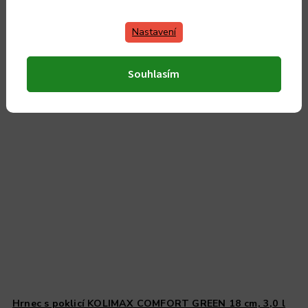
Do košíku
Nastavení
Souhlasím
Český výrobek
Hrnec s poklicí KOLIMAX COMFORT GREEN 18 cm, 3,0 l