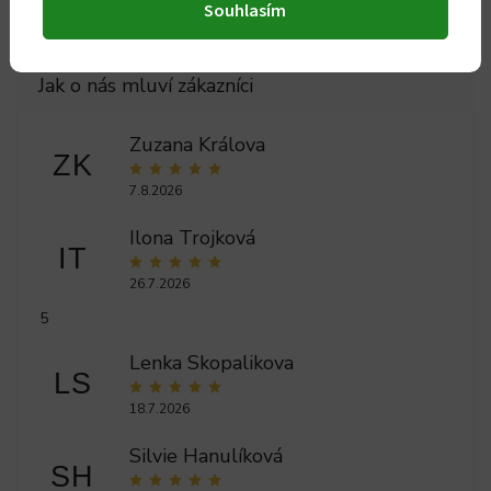
Souhlasím
Zuzana Králova
ZK
7.8.2026
Ilona Trojková
IT
26.7.2026
5
Lenka Skopalikova
LS
18.7.2026
Silvie Hanulíková
SH