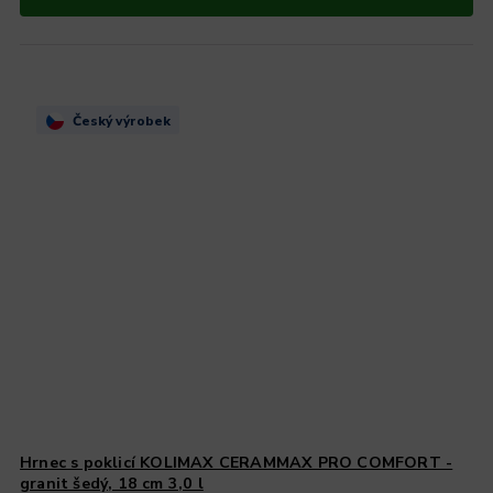
Český výrobek
Hrnec s poklicí KOLIMAX CERAMMAX PRO COMFORT -
granit šedý, 18 cm 3,0 l