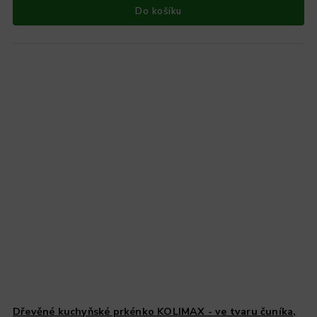
Do košíku
Dřevěné kuchyňské prkénko KOLIMAX - ve tvaru čuníka,