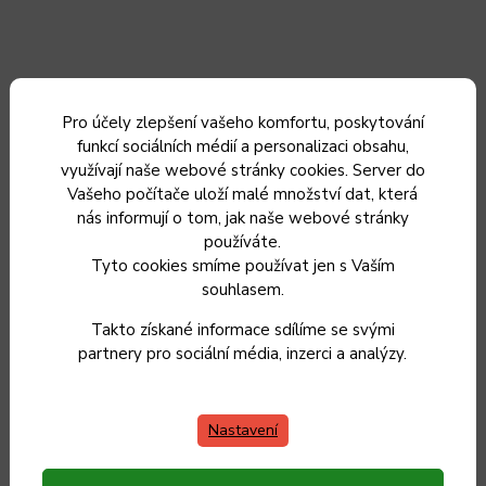
Pro účely zlepšení vašeho komfortu, poskytování
funkcí sociálních médií a personalizaci obsahu,
využívají naše webové stránky cookies. Server do
Vašeho počítače uloží malé množství dat, která
nás informují o tom, jak naše webové stránky
používáte.
Tyto cookies smíme používat jen s Vaším
Dřevěné kuchyňské prkénko KOLIMAX - hranaté, 30,5 x
souhlasem.
23 x 1,6 cm
Takto získané informace sdílíme se svými
partnery pro sociální média, inzerci a analýzy.
Skladem
199 Kč
164 Kč bez DPH
Nastavení
Do košíku