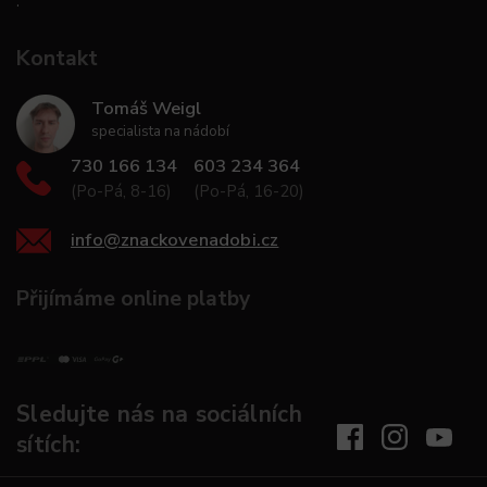
.
Kontakt
Tomáš Weigl
specialista na nádobí
730 166 134
603 234 364
(Po-Pá, 8-16)
(Po-Pá, 16-20)
info
@
znackovenadobi.cz
Přijímáme online platby
Sledujte nás na sociálních
sítích: