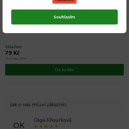
Souhlasím
Dřevěný louskáček na ořechy KOLIMAX, 16 cm
Skladem
79 Kč
65 Kč bez DPH
Do košíku
Olga Kňourková
OK