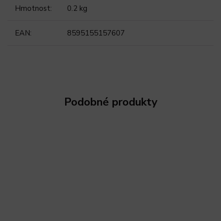
Hmotnost
:
0.2 kg
EAN
:
8595155157607
Podobné produkty