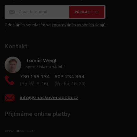
PŘIHLÁSIT SE
Odesláním souhlasíte se
zpracováním osobních údajů
.
Kontakt
Tomáš Weigl
specialista na nádobí
730 166 134
603 234 364
(Po-Pá, 8-16)
(Po-Pá, 16-20)
info
@
znackovenadobi.cz
Přijímáme online platby