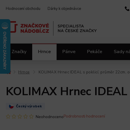
Hodnocení obchodu
Dárky k objednávce
Značky
Hrnce
Pánve
Pekáče
Sady n
Video kuchařka
Slevy 2.jakost
Materiály
Hrnce
KOLIMAX Hrnec IDEAL s poklicí, průměr 22cm, o
/
/
KOLIMAX Hrnec IDEAL s 
Český výrobek
Podrobnosti hodnocení
Neohodnoceno