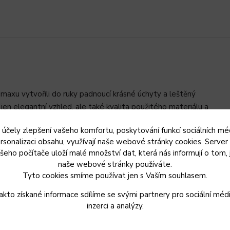
maxu vytvořili do ruky padnoucí krásné úchyty a leštěný
jen elegantní vzhled, ale také kvalita použitého materiálu a
 účely zlepšení vašeho komfortu, poskytování funkcí sociálních méd
rsonalizaci obsahu, využívají naše webové stránky cookies. Server
me prodlouženou záruku 10 let
šeho počítače uloží malé množství dat, která nás informují o tom, 
e v české republice
naše webové stránky používáte.
ro 100% zdravotní nezávadnost
Tyto cookies smíme používat jen s Vaším souhlasem.
akto získané informace sdílíme se svými partnery pro sociální médi
stního temperovaného skla
inzerci a analýzy.
ii při vaření
ezztrátový přenos tepla