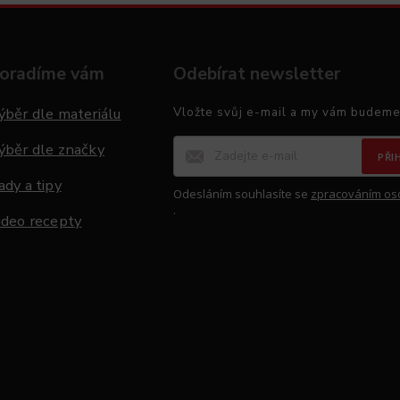
oradíme vám
Odebírat newsletter
ýběr dle materiálu
Vložte svůj e-mail a my vám budeme
ýběr dle značky
PŘI
ady a tipy
Odesláním souhlasíte se
zpracováním os
.
ideo recepty