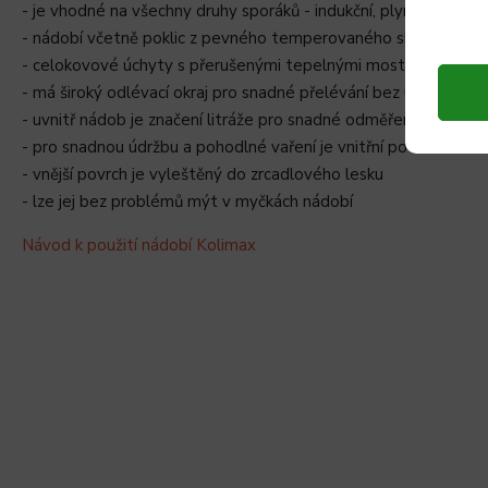
- je vhodné na všechny druhy sporáků - indukční, plynové, elekt
- nádobí včetně poklic z pevného temperovaného skla můžete
- celokovové úchyty s přerušenými tepelnými mosty
- má široký odlévací okraj pro snadné přelévání bez ukapávání 
- uvnitř nádob je značení litráže pro snadné odměření objemu
- pro snadnou údržbu a pohodlné vaření je vnitřní povrch nádo
- vnější povrch je vyleštěný do zrcadlového lesku
- lze jej bez problémů mýt v myčkách nádobí
Návod k použití nádobí Kolimax