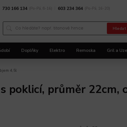
730 166 134
(Po-Pá, 8-16)
603 234 364
(Po-Pá, 16-20)
Hledat
ádobí
Doplňky
Elektro
Remoska
Gril a Uze
Dárky
Black Friday 2025
Akční nabídka KOLIMA
bjem 4,5l
poklicí, průměr 22cm, o