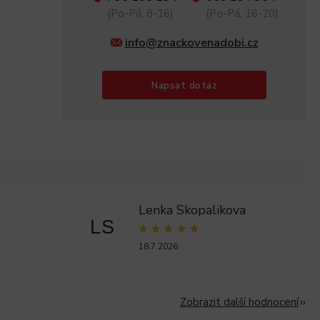
(Po-Pá, 8-16)
(Po-Pá, 16-20)
info@znackovenadobi.cz
Napsat dotaz
Lenka Skopalikova
LS
18.7.2026
Zobrazit další hodnocení