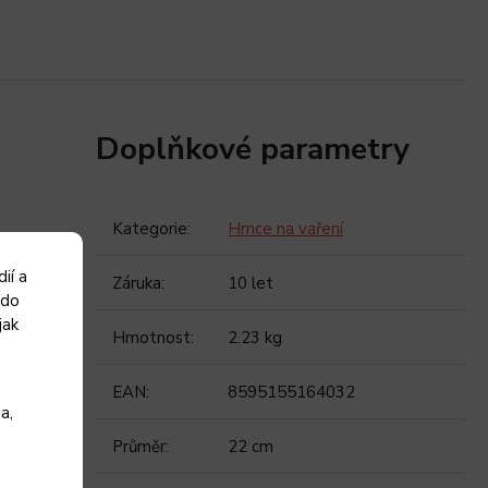
Doplňkové parametry
Kategorie
:
Hrnce na vaření
ií a
Záruka
:
10 let
 do
jak
Hmotnost
:
2.23 kg
EAN
:
8595155164032
a,
Průměr
:
22 cm