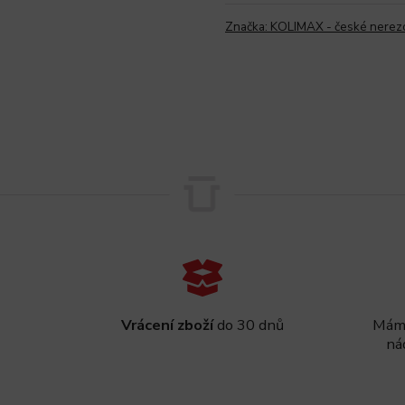
Značka:
KOLIMAX - české nerez
Vrácení zboží
do 30 dnů
Máme
ná