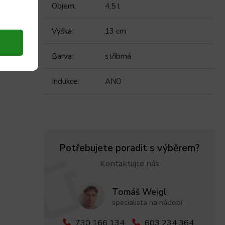
Objem
:
4,5 l
Výška
:
13 cm
Barva
:
stříbrná
Indukce
:
ANO
Potřebujete poradit s výběrem?
Kontaktujte nás
Tomáš Weigl
specialista na nádobí
730 166 134
603 234 364