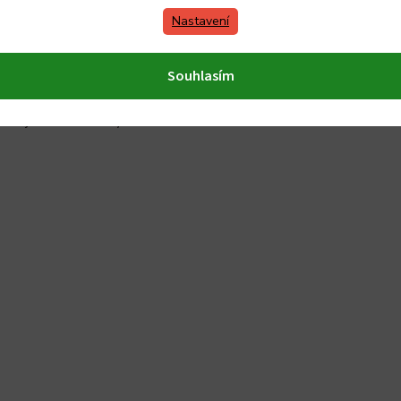
rické a sklokeramické
Nastavení
 použít v troubě až do 300°C
Souhlasím
a zašpinění nádoby
bí 3x jemně broušený