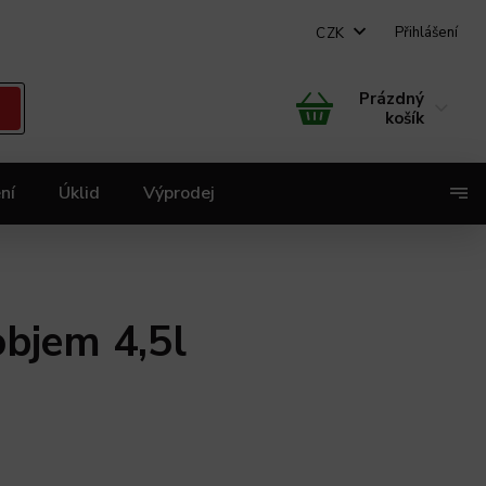
Přihlášení
CZK
Prázdný
košík
ní
Úklid
Výprodej
X
bjem 4,5l