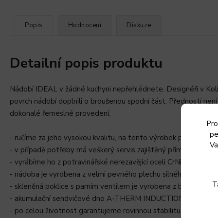
Popis
Hodnocení
Diskuze
Detailní popis produktu
Nádobí IDEAL v žádné kuchyni nepřehlédnete. Designéři v Koli
povrch nádobí doplnili o broušenou spodní část. Předností není 
dokonalé řemeslné provedení.
Pro
pe
- ručíme za jeho vysokou kvalitu, na tento výrobek poskytuje
Va
- v případě potřeby má veškerý servis zajištěný přímo u výrobc
- vyrábíme ho z potravinářské nerezavějící oceli CrNi18/10 p
- nádoba je vyrobena z velmi pevného plechu silného 0,8 mm
T
- skleněná poklice s parním ventilem je vyrobena z bezpečno
- akumulační sendvičové dno A-THERM INDUCTION uspoří energ
- po celou životnost garantujeme rovinnou stabilitu dna pro b