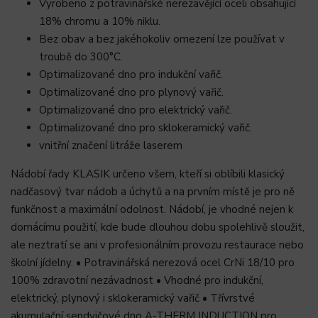
Vyrobeno z potravinářské nerezavějící oceli obsahující
18% chromu a 10% niklu.
Bez obav a bez jakéhokoliv omezení lze používat v
troubě do 300°C.
Optimalizované dno pro indukční vařič.
Optimalizované dno pro plynový vařič.
Optimalizované dno pro elektrický vařič.
Optimalizované dno pro sklokeramický vařič.
vnitřní značení litráže laserem
Nádobí řady KLASIK určeno všem, kteří si oblíbili klasický
nadčasový tvar nádob a úchytů a na prvním místě je pro ně
funkčnost a maximální odolnost. Nádobí, je vhodné nejen k
domácímu použití, kde bude dlouhou dobu spolehlivě sloužit,
ale neztratí se ani v profesionálním provozu restaurace nebo
školní jídelny. • Potravinářská nerezová ocel CrNi 18/10 pro
100% zdravotní nezávadnost • Vhodné pro indukční,
elektrický, plynový i sklokeramický vařič • Třívrstvé
akumulační sendvičové dno A-THERM INDUCTION pro