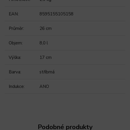
EAN
:
8595155105158
Průměr
:
26 cm
Objem
:
8,0 l
Výška
:
17 cm
Barva
:
stříbrná
Indukce
:
ANO
Podobné produkty