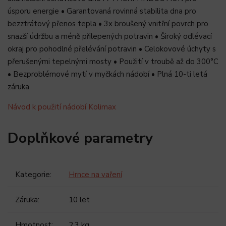
úsporu energie • Garantovaná rovinná stabilita dna pro
bezztrátový přenos tepla • 3x broušený vnitřní povrch pro
snazší údržbu a méně přilepených potravin • Široký odlévací
okraj pro pohodlné přelévání potravin • Celokovové úchyty s
přerušenými tepelnými mosty • Použití v troubě až do 300°C
• Bezproblémové mytí v myčkách nádobí • Plná 10-ti letá
záruka
Návod k použití nádobí Kolimax
Doplňkové parametry
Kategorie
:
Hrnce na vaření
Záruka
:
10 let
Hmotnost
:
2.3 kg