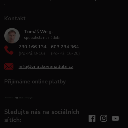
.
Kontakt
Tomáš Weigl
specialista na nádobí
730 166 134
603 234 364
(Po-Pá, 8-16)
(Po-Pá, 16-20)
info
@
znackovenadobi.cz
Přijímáme online platby
Sledujte nás na sociálních
sítích: