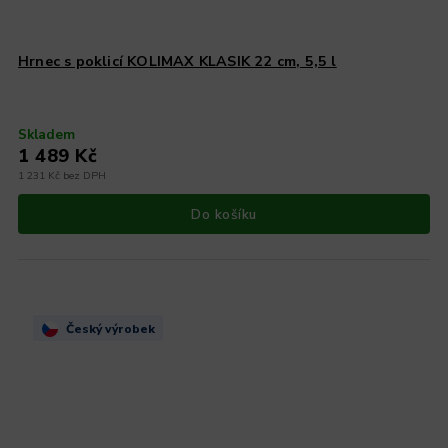
Hrnec s poklicí KOLIMAX KLASIK 22 cm, 5,5 l
Skladem
1 489 Kč
1 231 Kč bez DPH
Do košíku
Český výrobek