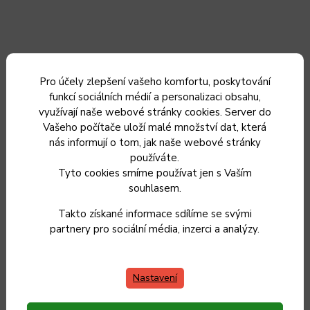
Pro účely zlepšení vašeho komfortu, poskytování
funkcí sociálních médií a personalizaci obsahu,
využívají naše webové stránky cookies. Server do
Vašeho počítače uloží malé množství dat, která
Hrnec s poklicí KOLIMAX PREMIUM 26 cm, 6,5 l
nás informují o tom, jak naše webové stránky
používáte.
Tyto cookies smíme používat jen s Vaším
Skladem
souhlasem.
1 549 Kč
1 280 Kč bez DPH
Takto získané informace sdílíme se svými
partnery pro sociální média, inzerci a analýzy.
Do košíku
Nastavení