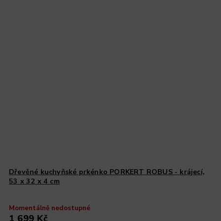
Dřevěné kuchyňské prkénko PORKERT ROBUS - krájecí,
53 x 32 x 4 cm
Momentálně nedostupné
1 699 Kč