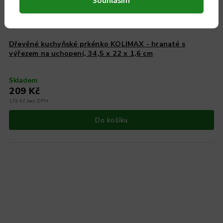
Souhlasím
Dřevěné kuchyňské prkénko KOLIMAX - hranaté s
výřezem na uchopení, 34,5 x 22 x 1,6 cm
Skladem
209 Kč
173 Kč bez DPH
Do košíku