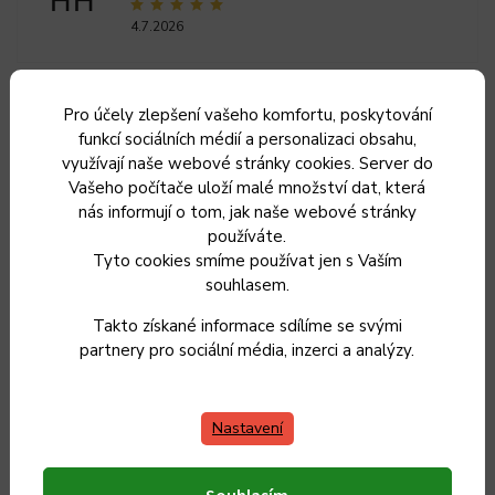
HH
4.7.2026
Zobrazit další hodnocení
Pro účely zlepšení vašeho komfortu, poskytování
funkcí sociálních médií a personalizaci obsahu,
Související produkty
využívají naše webové stránky cookies. Server do
Vašeho počítače uloží malé množství dat, která
nás informují o tom, jak naše webové stránky
používáte.
Tyto cookies smíme používat jen s Vaším
souhlasem.
Takto získané informace sdílíme se svými
partnery pro sociální média, inzerci a analýzy.
Nastavení