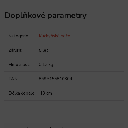
Doplňkové parametry
Kategorie
:
Kuchyňské nože
Záruka
:
5 let
Hmotnost
:
0.12 kg
EAN
:
8595155810304
Délka čepele
:
13 cm