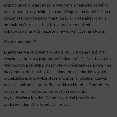
Ergonomická
rukojeť
nože je vyrobena z měkkého černého
elastomeru, který neklouže a umožňuje velmi dobrý úchop i
když máte mokrou nebo mastnou ruku. Materiál rukojeti s
antibakteriálními vlastnostmi zabraňuje množení
mikroorganismů. Nůž můžete umývat v myčce na nádobí.
Co je elastomer?
Elastomery
jsou
polymery, které jsou viskoelastické, mají
vysokou
viskozitu
a jsou zároveň
elastické. Dalšími typickými
vlastnostmi jsou slabé
mezimolekulové interakce
a většinou
nízký
modul pružnosti v tahu.
Monomerní
jednotky v jejich
molekulách jsou obvykle složeny z atomů několika různých
prvků, například
uhlíku,
vodíku,
kyslíku
a
křemíku. Elastomery
bývají
amorfní. Nejčastěji se používají na výrobu
pryží,
těsnění
a
lepidel. Dalšími využitími jsou výroba
podrážek, tlumičů a
tepelných izolací.