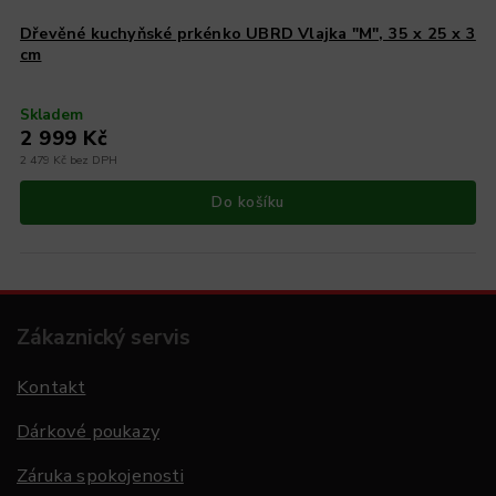
Dřevěné kuchyňské prkénko UBRD Vlajka "M", 35 x 25 x 3
cm
Skladem
2 999 Kč
2 479 Kč bez DPH
Do košíku
Zákaznický servis
Kontakt
Dárkové poukazy
Záruka spokojenosti