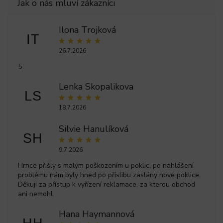
Ilona Trojková
IT
26.7.2026
5
Lenka Skopalikova
LS
18.7.2026
Silvie Hanulíková
SH
9.7.2026
Hrnce přišly s malým poškozením u poklic, po nahlášení
problému nám byly hned po příslibu zaslány nové poklice.
Děkuji za přístup k vyřízení reklamace, za kterou obchod
ani nemohl.
Hana Haymannová