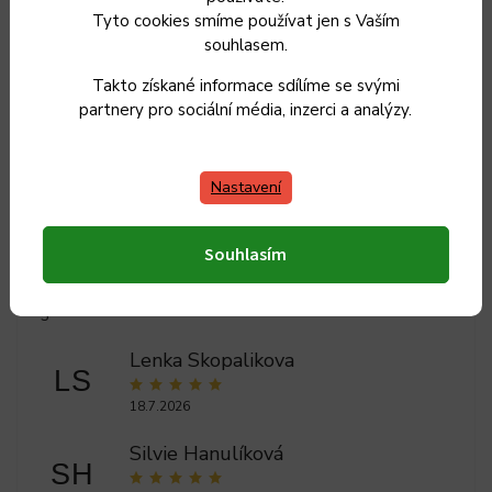
Tyto cookies smíme používat jen s Vaším
souhlasem.
Takto získané informace sdílíme se svými
partnery pro sociální média, inzerci a analýzy.
Zuzana Králova
ZK
Nastavení
7.8.2026
Ilona Trojková
IT
Souhlasím
26.7.2026
5
Lenka Skopalikova
LS
18.7.2026
Silvie Hanulíková
SH