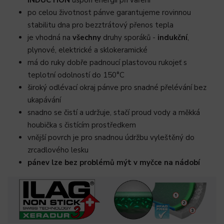
INDUCTION
uspoří energii při vaření
po celou životnost pánve garantujeme rovinnou
stabilitu dna pro bezztrátový přenos tepla
je vhodná na
všechny
druhy sporáků -
indukční
,
plynové, elektrické a sklokeramické
má do ruky dobře padnoucí plastovou rukojeť s
teplotní odolností do 150°C
široký odlévací okraj pánve pro snadné přelévání bez
ukapávání
snadno se čistí a udržuje, stačí proud vody a měkká
houbička s čistícím prostředkem
vnější povrch je pro snadnou údržbu vyleštěný do
zrcadlového lesku
pánev lze bez problémů mýt v myčce na nádobí