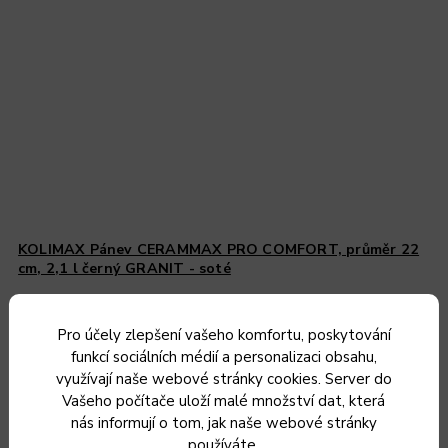
KOLIMAX Pánev CERAMMAX PRO COMFORT, průměr 22
cm, 2,1 l černý GRANIT - soté
Do 5 dnů od objednání
Pro účely zlepšení vašeho komfortu, poskytování
1 349 Kč
funkcí sociálních médií a personalizaci obsahu,
1 115 Kč bez DPH
využívají naše webové stránky cookies. Server do
Vašeho počítače uloží malé množství dat, která
Do košíku
nás informují o tom, jak naše webové stránky
používáte.