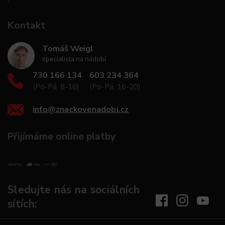
Kontakt
Tomáš Weigl
specialista na nádobí
730 166 134
603 234 364
(Po-Pá, 8-16)
(Po-Pá, 16-20)
info
@
znackovenadobi.cz
Přijímáme online platby
Sledujte nás na sociálních
sítích: