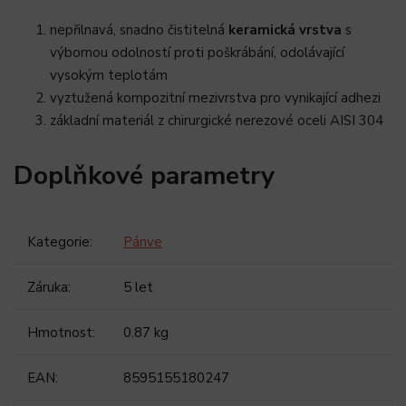
nepřilnavá, snadno čistitelná
keramická vrstva
s
výbornou odolností proti poškrábání, odolávající
vysokým teplotám
vyztužená kompozitní mezivrstva pro vynikající adhezi
základní materiál z chirurgické nerezové oceli AISI 304
Doplňkové parametry
Kategorie
:
Pánve
Záruka
:
5 let
Hmotnost
:
0.87 kg
EAN
:
8595155180247