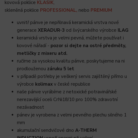
kovová poklice
KLASIK
,
skleněná poklice
PROFESSIONAL,
nebo
PREMIUM
uvnitř pánve je nepřilnavá keramická vrstva nové
generace
XERADUR-3
od švýcarského výrobce
ILAG
keramická vrstva je velmi pevná, můžete používat i
kovové nářadí -
pozor si dejte na ostré předměty,
metličky z mixeru atd.
ručíme za vysokou kvalitu pánve, poskytujeme na ni
prodlouženou
záruku 5 let
v případě potřeby je veškerý servis zajištěný přímo u
výrobce
kolimax
v české republice
naše pánve vyrábíme z netoxické potravinářské
nerezavějící oceli CrNi18/10 pro 100% zdravotní
nezávadnost
pánev je vyrobena z velmi pevného plechu silného 1
mm
akumulační sendvičové dno
A-THERM