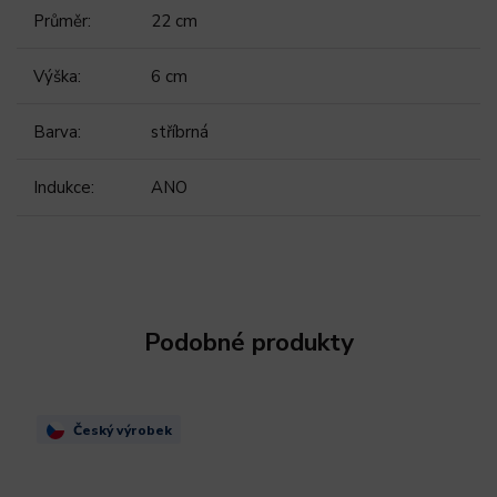
Průměr
:
22 cm
Výška
:
6 cm
Barva
:
stříbrná
Indukce
:
ANO
Podobné produkty
Český výrobek