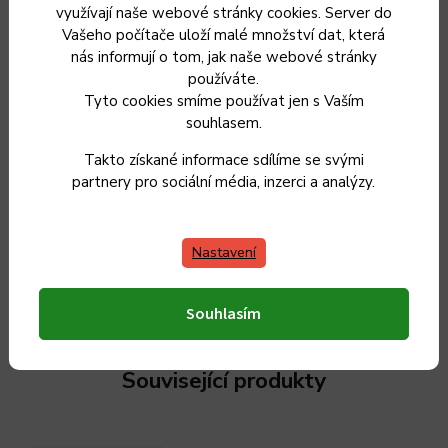
využívají naše webové stránky cookies. Server do
Zuzana Králova
ZK
Vašeho počítače uloží malé množství dat, která
nás informují o tom, jak naše webové stránky
7.8.2026
používáte.
Ilona Trojková
Tyto cookies smíme používat jen s Vaším
IT
souhlasem.
26.7.2026
Takto získané informace sdílíme se svými
5
partnery pro sociální média, inzerci a analýzy.
Lenka Skopalikova
LS
Nastavení
18.7.2026
Zobrazit další hodnocení
Souhlasím
Související produkty