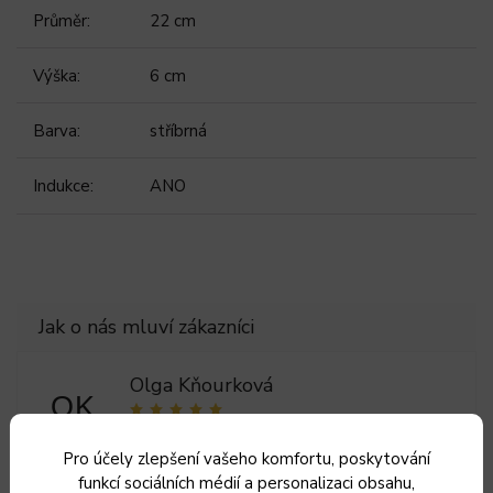
Průměr
:
22 cm
Výška
:
6 cm
Barva
:
stříbrná
Indukce
:
ANO
Olga Kňourková
OK
8.8.2026
Pro účely zlepšení vašeho komfortu, poskytování
5
funkcí sociálních médií a personalizaci obsahu,