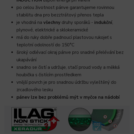
INDUCTION
uspoří energii při vaření
po celou životnost pánve garantujeme rovinnou
stabilitu dna pro bezztrátový přenos tepla
je vhodná na
všechny
druhy sporáků -
indukční
,
plynové, elektrické a sklokeramické
má do ruky dobře padnoucí plastovou rukojeť s
teplotní odolností do 150°C
široký odlévací okraj pánve pro snadné přelévání bez
ukapávání
snadno se čistí a udržuje, stačí proud vody a měkká
houbička s čistícím prostředkem
vnější povrch je pro snadnou údržbu vyleštěný do
zrcadlového lesku
pánev lze bez problémů mýt v myčce na nádobí