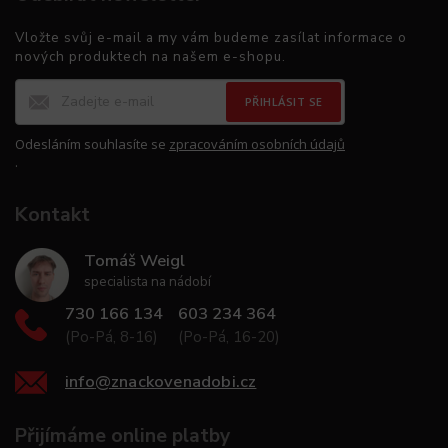
Vložte svůj e-mail a my vám budeme zasílat informace o
nových produktech na našem e-shopu.
PŘIHLÁSIT SE
Odesláním souhlasíte se
zpracováním osobních údajů
.
Kontakt
Tomáš Weigl
specialista na nádobí
730 166 134
603 234 364
(Po-Pá, 8-16)
(Po-Pá, 16-20)
info
@
znackovenadobi.cz
Přijímáme online platby