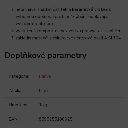
nepřilnavá, snadno čistitelná
keramická vrstva
s
výbornou odolností proti poškrábání, odolávající
vysokým teplotám
vyztužená kompozitní mezivrstva pro vynikající adhezi
základní materiál z chirurgické nerezové oceli AISI 304
Doplňkové parametry
Kategorie
:
Pánve
Záruka
:
5 let
Hmotnost
:
1 kg
EAN
:
8595155180025