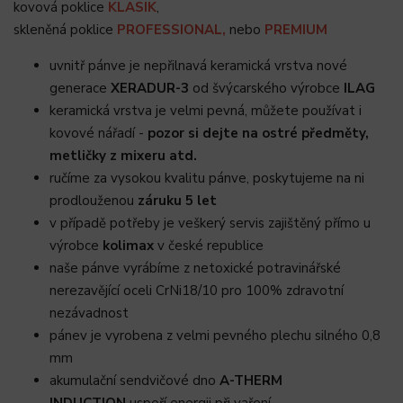
kovová poklice
KLASIK
,
skleněná poklice
PROFESSIONAL,
nebo
PREMIUM
uvnitř pánve je nepřilnavá keramická vrstva nové
generace
XERADUR-3
od švýcarského výrobce
ILAG
keramická vrstva je velmi pevná, můžete používat i
kovové nářadí -
pozor si dejte na ostré předměty,
metličky z mixeru atd.
ručíme za vysokou kvalitu pánve, poskytujeme na ni
prodlouženou
záruku 5 let
v případě potřeby je veškerý servis zajištěný přímo u
výrobce
kolimax
v české republice
naše pánve vyrábíme z netoxické potravinářské
nerezavějící oceli CrNi18/10 pro 100% zdravotní
nezávadnost
pánev je vyrobena z velmi pevného plechu silného 0,8
mm
akumulační sendvičové dno
A-THERM