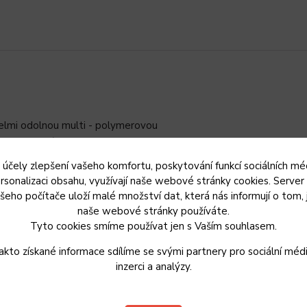
elmi odolnou multi - polymerovou
ení a restování s minimem tuku.
 účely zlepšení vašeho komfortu, poskytování funkcí sociálních méd
ské oceli CrNi18/10
pro 100% zdravotní nezávadnost z
rsonalizaci obsahu, využívají naše webové stránky cookies. Server
A-THERM INDUCTION
spoří energii při vaření
a po celou
šeho počítače uloží malé množství dat, která nás informují o tom, 
bezztrátový přenos tepla
.
naše webové stránky používáte.
Tyto cookies smíme používat jen s Vaším souhlasem.
ovrch pánve je opatřen
nepřilnavým
e jen tak neokouká.
akto získané informace sdílíme se svými partnery pro sociální médi
inzerci a analýzy.
lává teplotě
až 150 °C
. Pánev má
široký odlévací okraj
pro
oby.