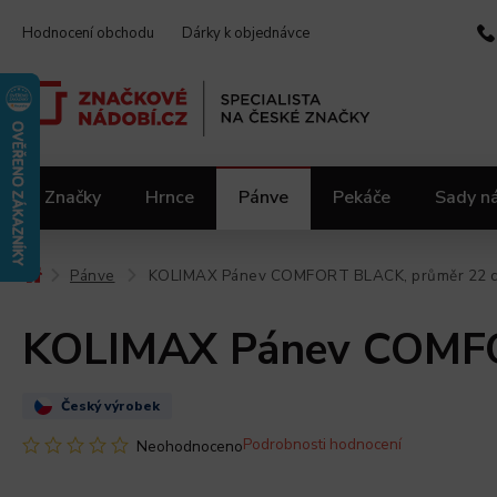
Hodnocení obchodu
Dárky k objednávce
Značky
Hrnce
Pánve
Pekáče
Sady n
Video kuchařka
Slevy 2.jakost
Materiály
Pánve
KOLIMAX Pánev COMFORT BLACK, průměr 22 cm
/
/
KOLIMAX Pánev COMFOR
Český výrobek
Podrobnosti hodnocení
Neohodnoceno