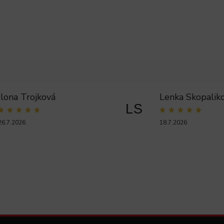
Ilona Trojková
Lenka Skopalik
LS
26.7.2026
18.7.2026