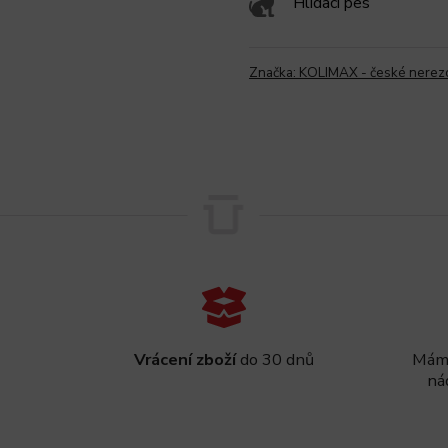
Hlídací pes
Značka:
KOLIMAX - české nerez
Vrácení zboží
do 30 dnů
Máme
ná