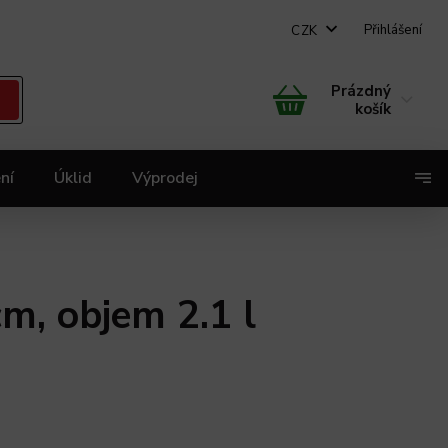
Přihlášení
CZK
Prázdný
košík
ní
Úklid
Výprodej
X
, objem 2.1 l