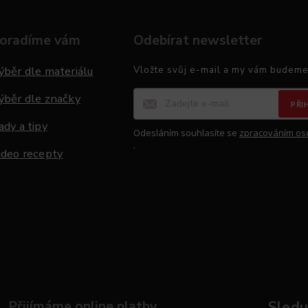
oradíme vám
Odebírat newsletter
ýběr dle materiálu
Vložte svůj e-mail a my vám budeme
ýběr dle značky
PŘI
ady a tipy
Odesláním souhlasíte se
zpracováním os
.
ideo recepty
Přijímáme online platby
Sleduj