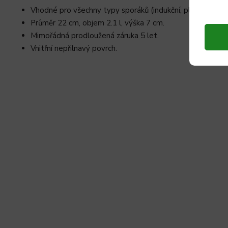
Vhodné pro všechny typy sporáků (indukční, plynové, elek
Průměr 22 cm, objem 2.1 l, výška 7 cm.
Mimořádná prodloužená záruka 5 let.
Vnitřní nepřilnavý povrch.