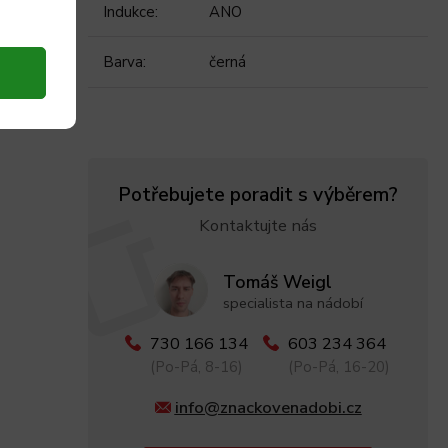
Indukce
:
ANO
Barva
:
černá
Potřebujete poradit s výběrem?
Kontaktujte nás
Tomáš Weigl
specialista na nádobí
730 166 134
603 234 364
(Po-Pá, 8-16)
(Po-Pá, 16-20)
info@znackovenadobi.cz