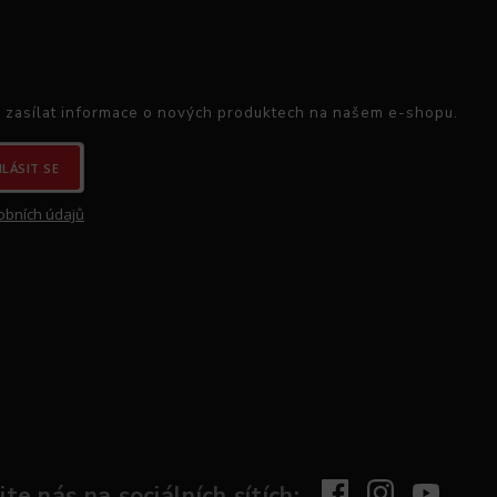
 zasílat informace o nových produktech na našem e-shopu.
HLÁSIT SE
obních údajů
te nás na sociálních sítích: