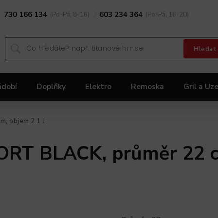
730 166 134
(Po-Pá, 8-16)
603 234 364
(Po-Pá, 16-20)
Hledat
ádobí
Doplňky
Elektro
Remoska
Gril a Uze
Dárky
Black Friday 2025
Akční nabídka KOLIMA
, objem 2.1 l
T BLACK, průměr 22 cm