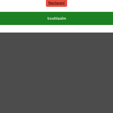
Nastavení
trické a sklokeramické).
Souhlasím