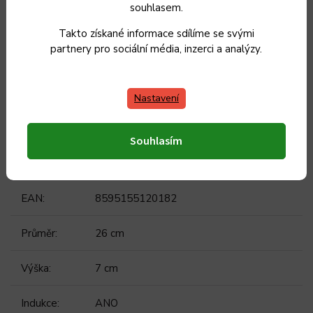
Vnitřní nepřilnavý povrch.
souhlasem.
Takto získané informace sdílíme se svými
Doplňkové parametry
partnery pro sociální média, inzerci a analýzy.
Kategorie
:
Pánve
Nastavení
Záruka
:
2 roky
Souhlasím
Hmotnost
:
1.23 kg
EAN
:
8595155120182
Průměr
:
26 cm
Výška
:
7 cm
Indukce
:
ANO