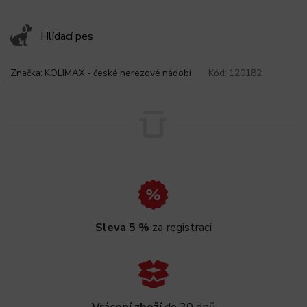
Hlídací pes
Značka:
KOLIMAX - české nerezové nádobí
Kód:
120182
Sleva 5 %
za registraci
Vrácení zboží
do 30 dnů