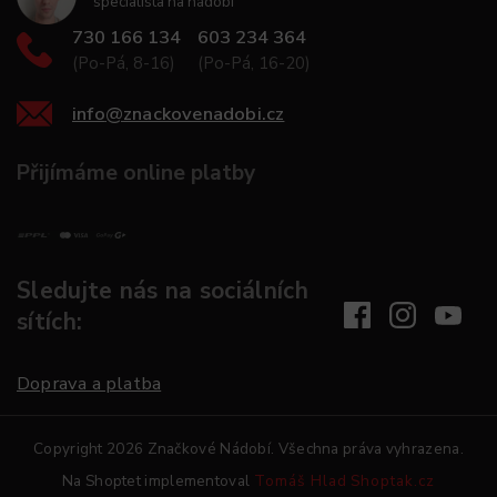
specialista na nádobí
730 166 134
603 234 364
(Po-Pá, 8-16)
(Po-Pá, 16-20)
info
@
znackovenadobi.cz
Přijímáme online platby
Sledujte nás na sociálních
sítích:
Doprava a platba
Copyright 2026
Značkové Nádobí
. Všechna práva vyhrazena.
Na Shoptet implementoval
Tomáš Hlad
Shoptak.cz