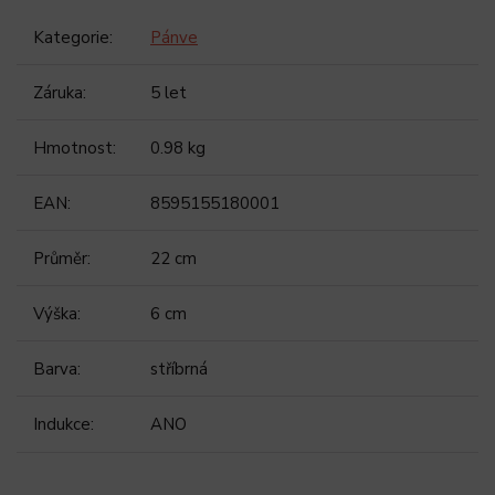
Kategorie
:
Pánve
Záruka
:
5 let
Hmotnost
:
0.98 kg
EAN
:
8595155180001
Průměr
:
22 cm
Výška
:
6 cm
Barva
:
stříbrná
Indukce
:
ANO