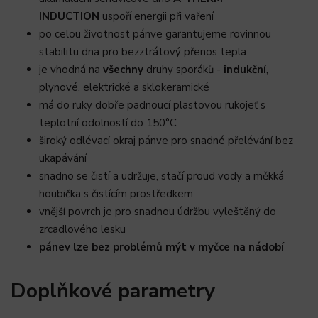
INDUCTION
uspoří energii při vaření
po celou životnost pánve garantujeme rovinnou
stabilitu dna pro bezztrátový přenos tepla
je vhodná na
všechny
druhy sporáků -
indukční
,
plynové, elektrické a sklokeramické
má do ruky dobře padnoucí plastovou rukojeť s
teplotní odolností do 150°C
široký odlévací okraj pánve pro snadné přelévání bez
ukapávání
snadno se čistí a udržuje, stačí proud vody a měkká
houbička s čistícím prostředkem
vnější povrch je pro snadnou údržbu vyleštěný do
zrcadlového lesku
pánev lze bez problémů mýt v myčce na nádobí
Doplňkové parametry