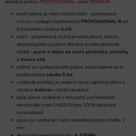
skleněná poklice
PROFESSIONAL,
nebo
PREMIUM
uvnitř pánve je velmi odolná multi - polymerová
vrstva s vynikající nepřilnavostí
PROFESSIONAL-R
od
švýcarského výrobce
ILAG
multi - polymerová vrstva je velmi pevná, přesto
doporučujeme používat dřevěné a nebo plastové
nářadí -
pozor si dejte na ostré předměty, metličky
z mixeru atd.
ručíme za vysokou kvalitu pánve, poskytujeme na ni
prodlouženou
záruku 5 let
v případě potřeby je veškerý servis zajištěný přímo u
výrobce
kolimax
v české republice
naše pánve vyrábíme z netoxické potravinářské
nerezavějící oceli CrNi18/10 pro 100% zdravotní
nezávadnost
pánev je vyrobena z velmi pevného plechu silného 1
mm
akumulační sendvičové dno
A-THERM