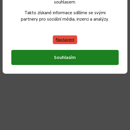
LS
souhlasem.
18.7.2026
Takto získané informace sdílíme se svými
partnery pro sociální média, inzerci a analýzy.
Zobrazit další hodnocení
Nastavení
Související produkty
Souhlasím
Český výrobek