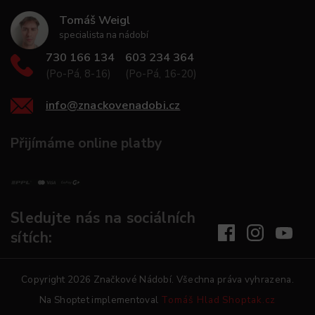
Tomáš Weigl
specialista na nádobí
730 166 134
603 234 364
(Po-Pá, 8-16)
(Po-Pá, 16-20)
info
@
znackovenadobi.cz
Přijímáme online platby
Sledujte nás na sociálních
sítích:
Copyright 2026
Značkové Nádobí
. Všechna práva vyhrazena.
Na Shoptet implementoval
Tomáš Hlad
Shoptak.cz