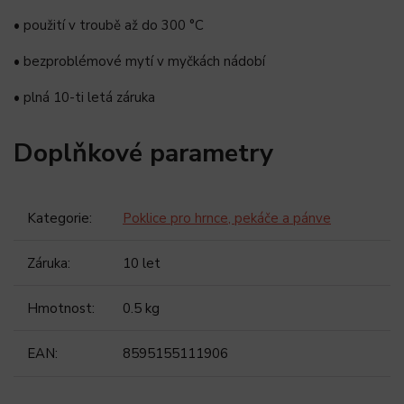
• použití v troubě až do 300 °C
• bezproblémové mytí v myčkách nádobí
• plná 10-ti letá záruka
Doplňkové parametry
Kategorie
:
Poklice pro hrnce, pekáče a pánve
Záruka
:
10 let
Hmotnost
:
0.5 kg
EAN
:
8595155111906