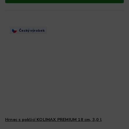
Český výrobek
Hrnec s poklicí KOLIMAX PREMIUM 18 cm, 3,0 l