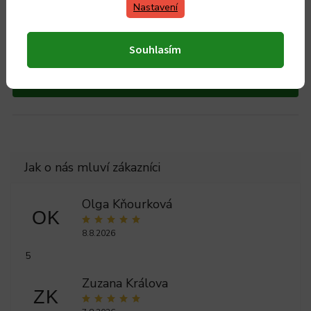
Nastavení
Skladem
219 Kč
Souhlasím
181 Kč bez DPH
Do košíku
Olga Kňourková
OK
8.8.2026
5
Zuzana Králova
ZK