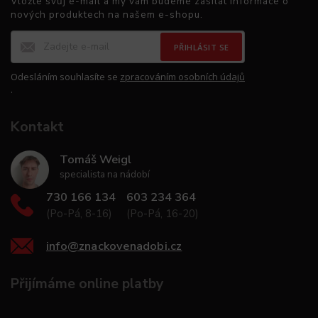
Vložte svůj e-mail a my vám budeme zasílat informace o
nových produktech na našem e-shopu.
PŘIHLÁSIT SE
Odesláním souhlasíte se
zpracováním osobních údajů
.
Kontakt
Tomáš Weigl
specialista na nádobí
730 166 134
603 234 364
(Po-Pá, 8-16)
(Po-Pá, 16-20)
info
@
znackovenadobi.cz
Přijímáme online platby