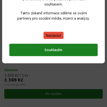
souhlasem.
Takto získané informace sdílíme se svými
partnery pro sociální média, inzerci a analýzy.
Nastavení
Souhlasím
Rendlík s poklicí KOLIMAX KLASIK 22 cm, 3,0 l
Skladem
1 369 Kč / 1 ks
1 369 Kč
1 131 Kč bez DPH
Do košíku