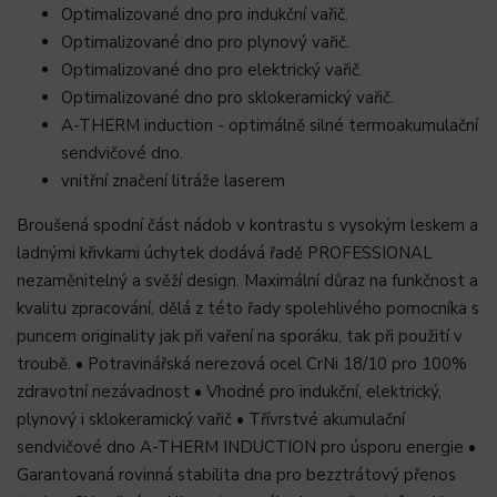
Optimalizované dno pro indukční vařič.
Optimalizované dno pro plynový vařič.
Optimalizované dno pro elektrický vařič.
Optimalizované dno pro sklokeramický vařič.
A-THERM induction - optimálně silné termoakumulační
sendvičové dno.
vnitřní značení litráže laserem
Broušená spodní část nádob v kontrastu s vysokým leskem a
ladnými křivkami úchytek dodává řadě PROFESSIONAL
nezaměnitelný a svěží design. Maximální důraz na funkčnost a
kvalitu zpracování, dělá z této řady spolehlivého pomocníka s
puncem originality jak při vaření na sporáku, tak při použití v
troubě. • Potravinářská nerezová ocel CrNi 18/10 pro 100%
zdravotní nezávadnost • Vhodné pro indukční, elektrický,
plynový i sklokeramický vařič • Třívrstvé akumulační
sendvičové dno A-THERM INDUCTION pro úsporu energie •
Garantovaná rovinná stabilita dna pro bezztrátový přenos