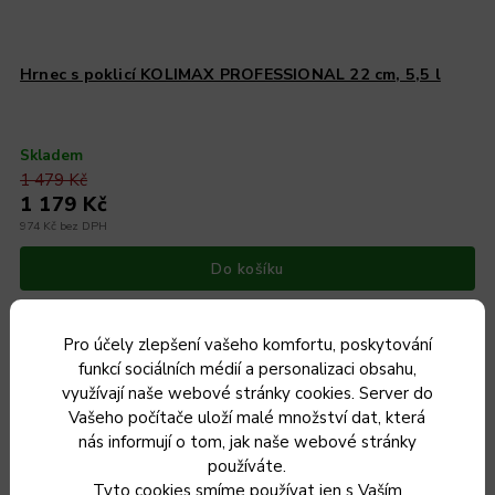
Hrnec s poklicí KOLIMAX PROFESSIONAL 22 cm, 5,5 l
Skladem
1 479 Kč
1 179 Kč
974 Kč bez DPH
Do košíku
Pro účely zlepšení vašeho komfortu, poskytování
funkcí sociálních médií a personalizaci obsahu,
využívají naše webové stránky cookies. Server do
Český výrobek
Vašeho počítače uloží malé množství dat, která
nás informují o tom, jak naše webové stránky
používáte.
Tyto cookies smíme používat jen s Vaším