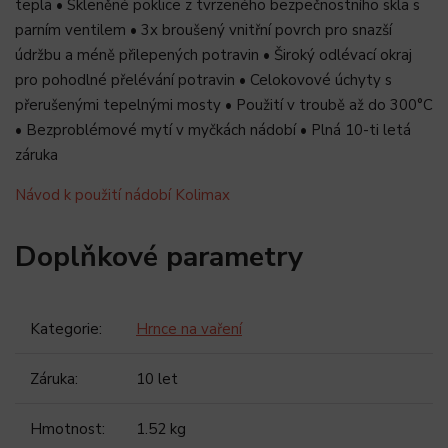
tepla • Skleněné poklice z tvrzeného bezpečnostního skla s
parním ventilem • 3x broušený vnitřní povrch pro snazší
údržbu a méně přilepených potravin • Široký odlévací okraj
pro pohodlné přelévání potravin • Celokovové úchyty s
přerušenými tepelnými mosty • Použití v troubě až do 300°C
• Bezproblémové mytí v myčkách nádobí • Plná 10-ti letá
záruka
Návod k použití nádobí Kolimax
Doplňkové parametry
Kategorie
:
Hrnce na vaření
Záruka
:
10 let
Hmotnost
:
1.52 kg