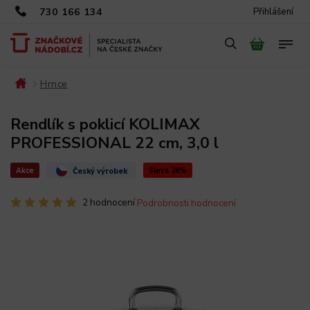
730 166 134
Přihlášení
Hrnce
/
/
Rendlík s poklicí KOLIMAX
PROFESSIONAL 22 cm, 3,0 l
Akce
Sleva 26%
Český výrobek
2 hodnocení
Podrobnosti hodnocení