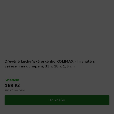
Dřevěné kuchyňské prkénko KOLIMAX - hranaté s
výřezem na uchopení, 33 x 18 x 1,6 cm
Skladem
189 Kč
156 Kč bez DPH
Do košíku