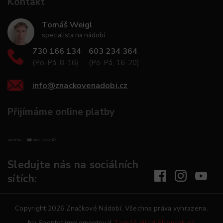
Kontakt
Tomáš Weigl
specialista na nádobí
730 166 134
603 234 364
(Po-Pá, 8-16)
(Po-Pá, 16-20)
info
@
znackovenadobi.cz
Přijímáme online platby
Sledujte nás na sociálních
sítích:
Copyright 2026
Značkové Nádobí
. Všechna práva vyhrazena.
Na Shoptet implementoval
Tomáš Hlad
Shoptak.cz