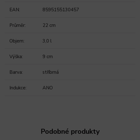
EAN
:
8595155130457
Průměr
:
22 cm
Objem
:
3,0 l
Výška
:
9 cm
Barva
:
stříbrná
Indukce
:
ANO
Podobné produkty