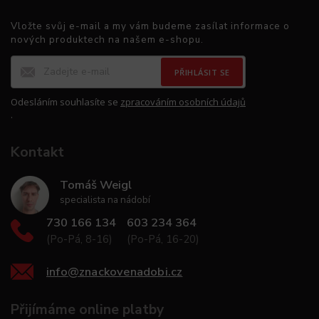
Vložte svůj e-mail a my vám budeme zasílat informace o
nových produktech na našem e-shopu.
PŘIHLÁSIT SE
Odesláním souhlasíte se
zpracováním osobních údajů
.
Kontakt
Tomáš Weigl
specialista na nádobí
730 166 134
603 234 364
(Po-Pá, 8-16)
(Po-Pá, 16-20)
info
@
znackovenadobi.cz
Přijímáme online platby