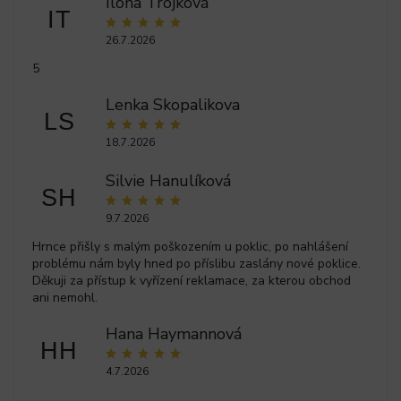
Ilona Trojková
IT
26.7.2026
5
Lenka Skopalikova
LS
18.7.2026
Silvie Hanulíková
SH
9.7.2026
Hrnce přišly s malým poškozením u poklic, po nahlášení
problému nám byly hned po příslibu zaslány nové poklice.
Děkuji za přístup k vyřízení reklamace, za kterou obchod
ani nemohl.
Hana Haymannová
HH
4.7.2026