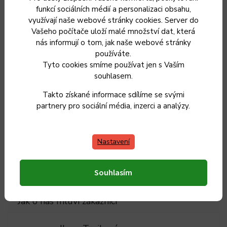
funkcí sociálních médií a personalizaci obsahu,
Doplňkové parametry
využívají naše webové stránky cookies. Server do
Vašeho počítače uloží malé množství dat, která
nás informují o tom, jak naše webové stránky
používáte.
Kategorie
:
Grilovací jehly na špízy
Tyto cookies smíme používat jen s Vaším
souhlasem.
Záruka
:
10 let
Takto získané informace sdílíme se svými
partnery pro sociální média, inzerci a analýzy.
Hmotnost
:
0.9 kg
EAN
:
8595155108203
Nastavení
Souhlasím