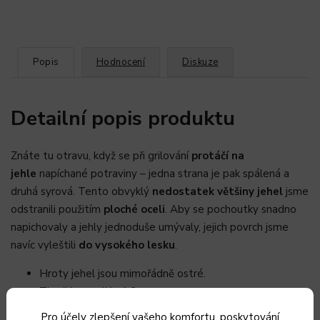
Popis
Hodnocení
Diskuze
Detailní popis produktu
Znáte tu otravu, když se při grilování
protáčí na
jehle
napíchané potraviny – jedna strana je pak spálená a
druhá syrová. Tento obvyklý
nedostatek většiny jehel
jsme
odstranili použitím
ploché oceli
. Aby se pochoutky snadno
napichovaly a jehly jednoduše umývaly, jejich povrch jsme
navíc vyleštili
do vysokého lesku
.
Hroty jehel jsou mimořádně ostré.
Tloušťka oceli je 1,2 mm.
Šířka jehly je 5 mm.
Pro účely zlepšení vašeho komfortu, poskytování