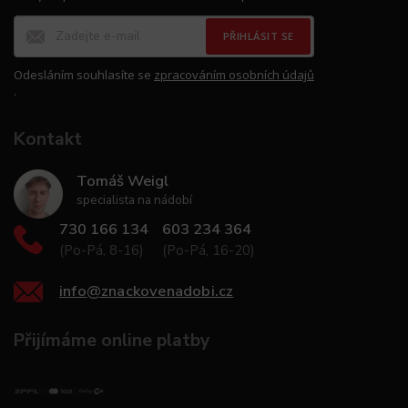
PŘIHLÁSIT SE
Odesláním souhlasíte se
zpracováním osobních údajů
.
Kontakt
Tomáš Weigl
specialista na nádobí
730 166 134
603 234 364
(Po-Pá, 8-16)
(Po-Pá, 16-20)
info
@
znackovenadobi.cz
Přijímáme online platby