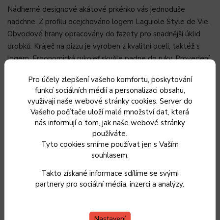
Nádherné designové akátové prkénko vás jednoduše
nadchne. Z profilu ocejchováno logem Laguiole Style de Vie.
Obvodové hrany opracovány do fazety pro snadnější úklid
drobků. Kráječ na pizzu je vyroben z kvalitní oceli, taktéž s
logem. Ergonomická rukojeť skvěle padne do ruky. Provedení
černý eben s ozdobným zakončením.
Pro účely zlepšení vašeho komfortu, poskytování
Doporučuje se pouze ruční mytí a osušení.
funkcí sociálních médií a personalizaci obsahu,
využívají naše webové stránky cookies. Server do
Rozměry prkénka: 34x33
Vašeho počítače uloží malé množství dat, která
nás informují o tom, jak naše webové stránky
Ideální také jako dárek.
používáte.
Tyto cookies smíme používat jen s Vaším
Krásná sada na pizzu značky Laguiole Style de Vie
souhlasem.
Z řady Premium
Takto získané informace sdílíme se svými
Ruční kráječ z vysoce kvalitní oceli
partnery pro sociální média, inzerci a analýzy.
Prkénko z akátového dřeva
Vhodné jako dárek
Záruka 24 měsíců
Nastavení