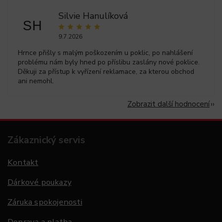
Silvie Hanulíková
SH
9.7.2026
Hrnce přišly s malým poškozením u poklic, po nahlášení
problému nám byly hned po příslibu zaslány nové poklice.
Děkuji za přístup k vyřízení reklamace, za kterou obchod
ani nemohl.
Zobrazit další hodnocení
Zákaznický servis
Kontakt
Dárkové poukazy
Záruka spokojenosti
Doprava a platba