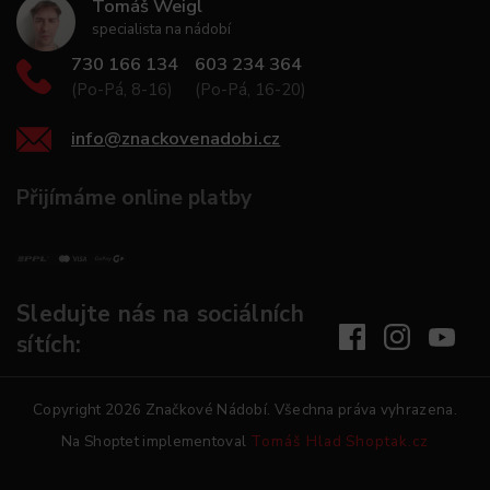
Tomáš Weigl
specialista na nádobí
730 166 134
603 234 364
(Po-Pá, 8-16)
(Po-Pá, 16-20)
info
@
znackovenadobi.cz
Přijímáme online platby
Sledujte nás na sociálních
sítích:
Copyright 2026
Značkové Nádobí
. Všechna práva vyhrazena.
Na Shoptet implementoval
Tomáš Hlad
Shoptak.cz