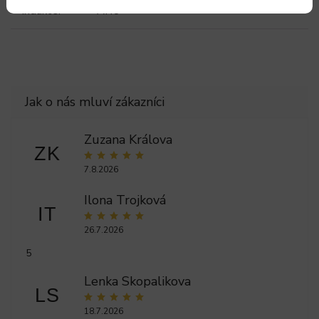
Indukce
:
ANO
Zuzana Králova
ZK
7.8.2026
Ilona Trojková
IT
26.7.2026
5
Lenka Skopalikova
LS
18.7.2026