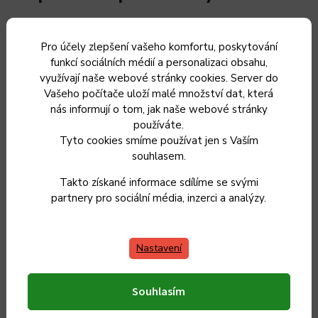
Kategorie
:
Pánve
Pro účely zlepšení vašeho komfortu, poskytování
funkcí sociálních médií a personalizaci obsahu,
využívají naše webové stránky cookies. Server do
Záruka
:
2 roky
Vašeho počítače uloží malé množství dat, která
nás informují o tom, jak naše webové stránky
Hmotnost
:
5.5 kg
používáte.
Tyto cookies smíme používat jen s Vaším
EAN
:
4250435700211
souhlasem.
Takto získané informace sdílíme se svými
Průměr
:
40 cm
partnery pro sociální média, inzerci a analýzy.
Objem
:
4,5 l
Nastavení
Výška
:
5 cm
Souhlasím
Barva
:
černá