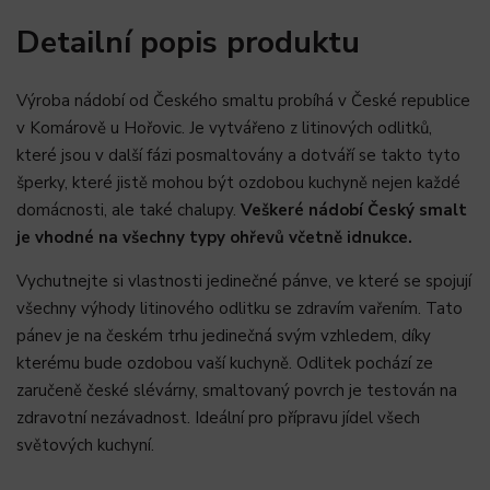
Detailní popis produktu
Výroba nádobí od Českého smaltu probíhá v České republice
v Komárově u Hořovic. Je vytvářeno z litinových odlitků,
které jsou v další fázi posmaltovány a dotváří se takto tyto
šperky, které jistě mohou být ozdobou kuchyně nejen každé
domácnosti, ale také chalupy.
Veškeré nádobí Český smalt
je vhodné na všechny typy ohřevů včetně idnukce.
Vychutnejte si vlastnosti jedinečné pánve, ve které se spojují
všechny výhody litinového odlitku se zdravím vařením. Tato
pánev je na českém trhu jedinečná svým vzhledem, díky
kterému bude ozdobou vaší kuchyně. Odlitek pochází ze
zaručeně české slévárny, smaltovaný povrch je testován na
zdravotní nezávadnost. Ideální pro přípravu jídel všech
světových kuchyní.