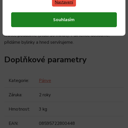
Nastavení
majoorán,nebo pažitka atd…)
Na trošce olivového oleje zpěníme cibulku, přidáme na
Souhlasím
nudličky nakrájená odblaněná játra a zarestujereme,aby se
zatáhla. Zapršime moukou,podlijeme vínem, opepříme a
krátce podusíme (stačí 10 minut). Pak lehce dosolíme,
přidáme bylinky a hned servírujeme.
Doplňkové parametry
Kategorie
:
Pánve
Záruka
:
2 roky
Hmotnost
:
3 kg
EAN
:
08595722800448