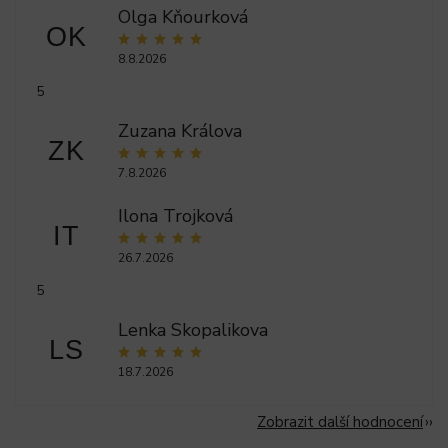
Olga Kňourková
OK
8.8.2026
5
Zuzana Králova
ZK
7.8.2026
Ilona Trojková
IT
26.7.2026
5
Lenka Skopalikova
LS
18.7.2026
Zobrazit další hodnocení