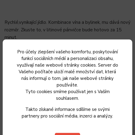
Rychlé,vynikající jídlo. Kombinace vína a bylinek, mu dává nový
rozměr. Zkuste to, v litinové pánvičce bude hotovo za 15
minut.
Předpis pro 4 osoby
Pro účely zlepšení vašeho komfortu, poskytování
funkcí sociálních médií a personalizaci obsahu,
využívají naše webové stránky cookies. Server do
500 g
kuřecích jater
Vašeho počítače uloží malé množství dat, která
1 větš
í cibule
nás informují o tom, jak naše webové stránky
1,5 dcl
kvalitního suchého vína
používáte.
Tyto cookies smíme používat jen s Vaším
lžička
hl. mouky
souhlasem.
pár lžic
vývaru nebo vody
sůl
Takto získané informace sdílíme se svými
pepř
partnery pro sociální média, inzerci a analýzy.
kmín
hrsť čerstvývh zelených bylinek ( ideální je čerstvý