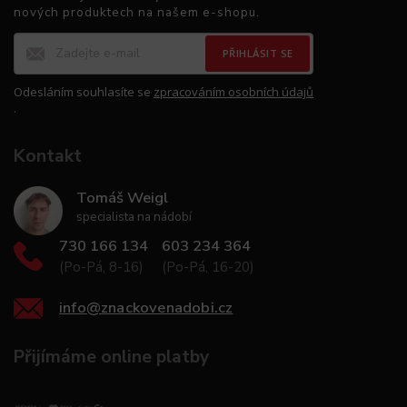
nových produktech na našem e-shopu.
PŘIHLÁSIT SE
Odesláním souhlasíte se
zpracováním osobních údajů
.
Kontakt
Tomáš Weigl
specialista na nádobí
730 166 134
603 234 364
(Po-Pá, 8-16)
(Po-Pá, 16-20)
info
@
znackovenadobi.cz
Přijímáme online platby