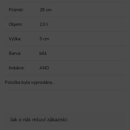
Průměr
:
28 cm
Objem
:
2,0 l
Výška
:
5 cm
Barva
:
bílá
Indukce
:
ANO
Položka byla vyprodána…