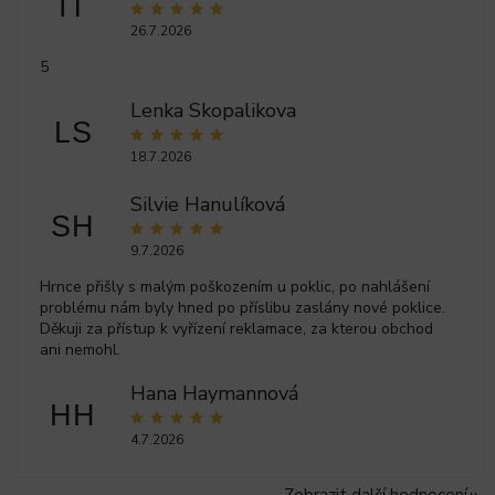
IT
26.7.2026
5
Lenka Skopalikova
LS
18.7.2026
Silvie Hanulíková
SH
9.7.2026
Hrnce přišly s malým poškozením u poklic, po nahlášení
problému nám byly hned po příslibu zaslány nové poklice.
Děkuji za přístup k vyřízení reklamace, za kterou obchod
ani nemohl.
Hana Haymannová
HH
4.7.2026
Zobrazit další hodnocení