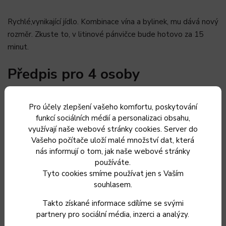
Rychlé,vynikající jídlo. Kombinace vína a bylinek, mu dává nový
rozměr. Zkuste to, v litinové pánvičce bude hotovo za 15
minut.
Předpis pro 4 osoby
500 g
kuřecích jater
Pro účely zlepšení vašeho komfortu, poskytování
1 větš
í cibule
funkcí sociálních médií a personalizaci obsahu,
1,5 dcl
kvalitního suchého vína
využívají naše webové stránky cookies. Server do
lžička
hl. mouky
Vašeho počítače uloží malé množství dat, která
pár lžic
vývaru nebo vody
nás informují o tom, jak naše webové stránky
používáte.
sůl
Tyto cookies smíme používat jen s Vaším
pepř
souhlasem.
kmín
hrsť čerstvývh zelených bylinek ( ideální je čerstvý
Takto získané informace sdílíme se svými
majoorán,nebo pažitka atd…)
partnery pro sociální média, inzerci a analýzy.