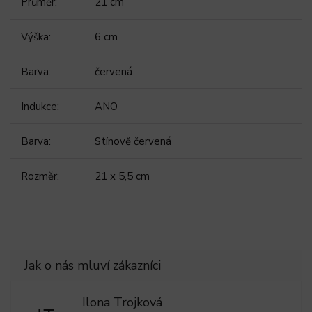
Průměr
:
21 cm
Výška
:
6 cm
Barva
:
červená
Indukce
:
ANO
Barva
:
Stínově červená
Rozměr
:
21 x 5,5 cm
Ilona Trojková