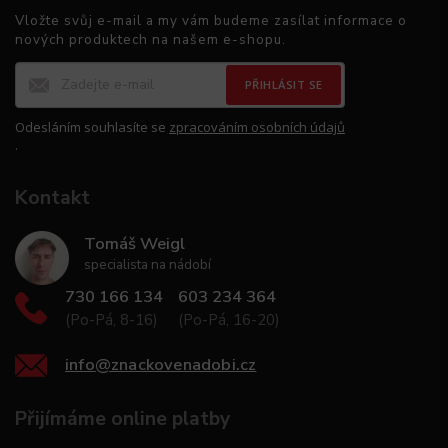
Vložte svůj e-mail a my vám budeme zasílat informace o
nových produktech na našem e-shopu.
PŘIHLÁSIT SE
Odesláním souhlasíte se
zpracováním osobních údajů
.
Kontakt
Tomáš Weigl
specialista na nádobí
730 166 134
603 234 364
(Po-Pá, 8-16)
(Po-Pá, 16-20)
info
@
znackovenadobi.cz
Přijímáme online platby