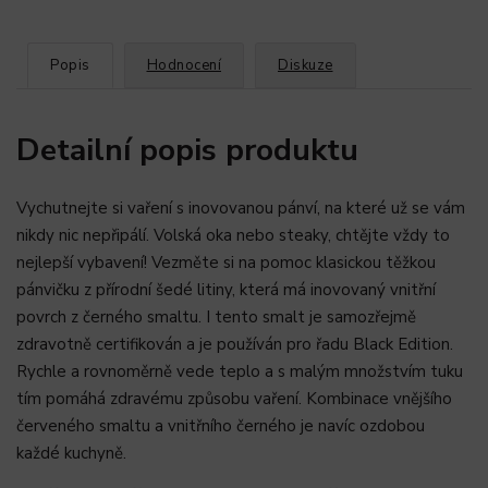
Popis
Hodnocení
Diskuze
Detailní popis produktu
Vychutnejte si vaření s inovovanou pánví, na které už se vám
nikdy nic nepřipálí. Volská oka nebo steaky, chtějte vždy to
nejlepší vybavení! Vezměte si na pomoc klasickou těžkou
pánvičku z přírodní šedé litiny, která má inovovaný vnitřní
povrch z černého smaltu. I tento smalt je samozřejmě
zdravotně certifikován a je používán pro řadu Black Edition.
Rychle a rovnoměrně vede teplo a s malým množstvím tuku
tím pomáhá zdravému způsobu vaření. Kombinace vnějšího
červeného smaltu a vnitřního černého je navíc ozdobou
každé kuchyně.