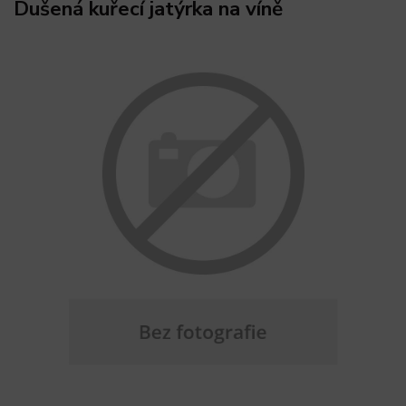
Dušená kuřecí jatýrka na víně