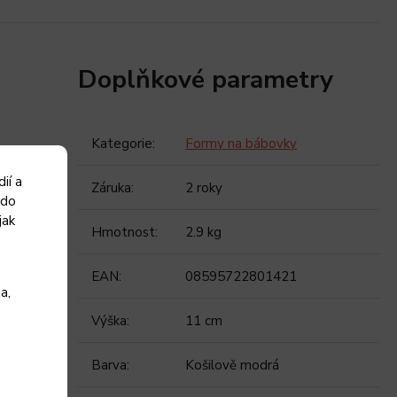
Doplňkové parametry
Kategorie
:
Formy na bábovky
ií a
Záruka
:
2 roky
 do
jak
Hmotnost
:
2.9 kg
EAN
:
08595722801421
a,
Výška
:
11 cm
Barva
:
Košilově modrá