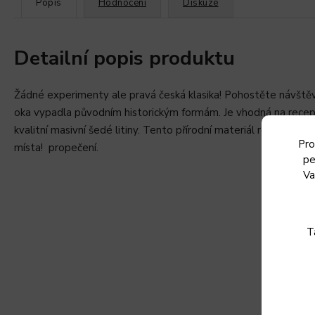
Popis
Hodnocení
Diskuze
Detailní popis produktu
Žádné experimenty ale pravá česká klasika! Pohostěte návštěv
oka vypadla původním historickým formám. Je vhodná na recepty
kvalitní masivní šedé litiny. Tento přírodní materiál rovnoměr
Pro
místa!
propečení.
pe
Va
T