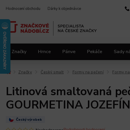
Hodnocení obchodu
Dárky k objednávce
Značky
Hrnce
Pánve
Pekáče
Sady n
Video kuchařka
Slevy 2.jakost
Materiály
Značky
Český smalt
Formy na pečení
Formy na
/
/
/
/
Litinová smaltovaná pe
GOURMETINA JOZEFÍNA 
Český výrobek
Podrobnosti hodnocení