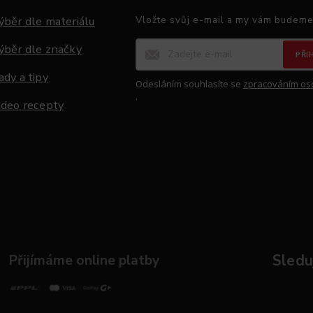
ýběr dle materiálu
Vložte svůj e-mail a my vám budeme
ýběr dle značky
PŘI
ady a tipy
Odesláním souhlasíte se
zpracováním os
.
ideo recepty
Přijímáme online platby
Sleduj