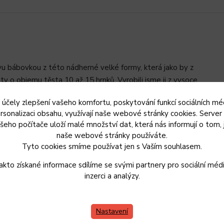
u bábovkou z této nádherné velké formy, která jako by z
 o objemu těsta 10 až 15 hrnků. Vyrobili jsme ji z vysoce
ně vede teplo a vy tak vyzrajete na spálená či nedopečená
 účely zlepšení vašeho komfortu, poskytování funkcí sociálních méd
rsonalizaci obsahu, využívají naše webové stránky cookies. Server
šeho počítače uloží malé množství dat, která nás informují o tom, 
naše webové stránky používáte.
Tyto cookies smíme používat jen s Vaším souhlasem.
akto získané informace sdílíme se svými partnery pro sociální médi
inzerci a analýzy.
Nastavení