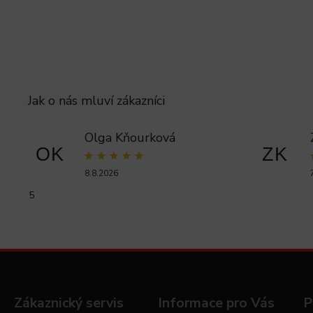
Olga Kňourková
OK
ZK
8.8.2026
5
Zákaznický servis
Informace pro Vás
P