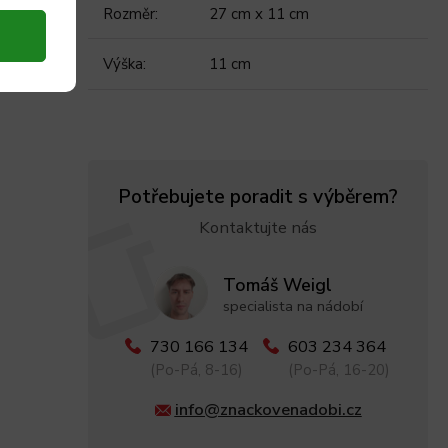
Rozměr
:
27 cm x 11 cm
Výška
:
11 cm
Potřebujete poradit s výběrem?
Kontaktujte nás
Tomáš Weigl
specialista na nádobí
730 166 134
603 234 364
(Po-Pá, 8-16)
(Po-Pá, 16-20)
info@znackovenadobi.cz