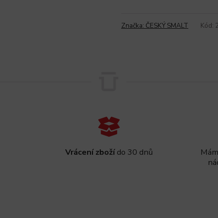
Značka:
ČESKÝ SMALT
Kód:
Vrácení zboží
do 30 dnů
Máme
ná