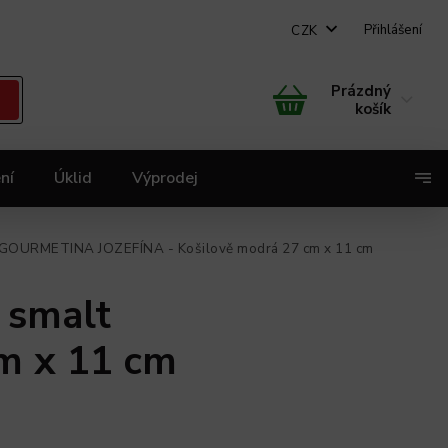
Přihlášení
CZK
Prázdný
košík
ní
Úklid
Výprodej
X
lt GOURMETINA JOZEFÍNA - Košilově modrá 27 cm x 11 cm
 smalt
m x 11 cm