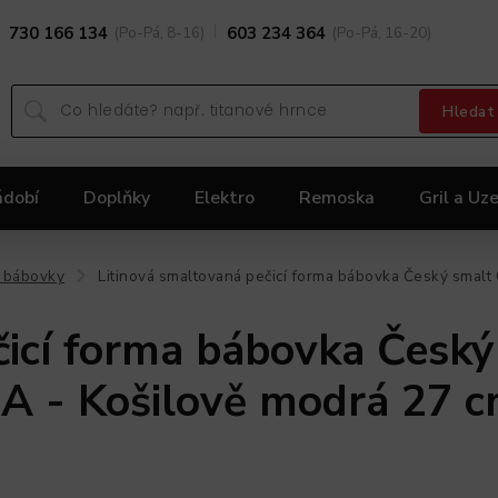
730 166 134
(Po-Pá, 8-16)
603 234 364
(Po-Pá, 16-20)
Hledat
ádobí
Doplňky
Elektro
Remoska
Gril a Uze
Dárky
Black Friday 2025
Akční nabídka KOLIMA
 bábovky
Litinová smaltovaná pečicí forma bábovka Český sma
/
čicí forma bábovka Český
- Košilově modrá 27 c