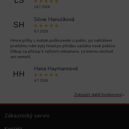
LS
18.7.2026
Silvie Hanulíková
SH
9.7.2026
Hrnce přišly s malým poškozením u poklic, po nahlášení
problému nám byly hned po příslibu zaslány nové poklice.
Děkuji za přístup k vyřízení reklamace, za kterou obchod
ani nemohl.
Hana Haymannová
HH
4.7.2026
Zobrazit další hodnocení
Zákaznický servis
Kontakt