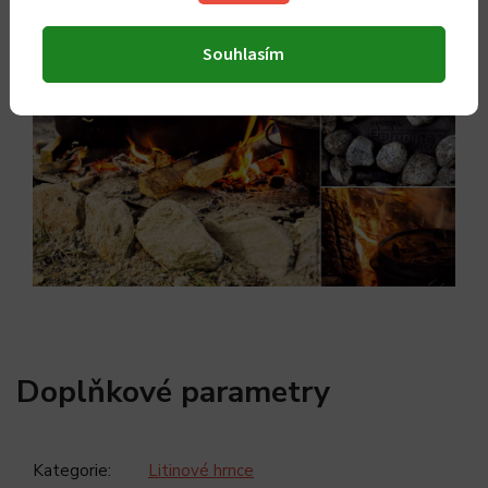
Souhlasím
Doplňkové parametry
Kategorie
:
Litinové hrnce