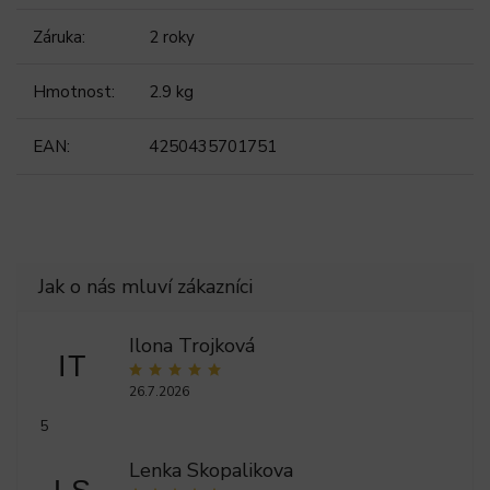
Záruka
:
2 roky
Hmotnost
:
2.9 kg
EAN
:
4250435701751
Ilona Trojková
IT
26.7.2026
5
Lenka Skopalikova