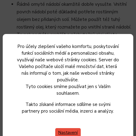
Řádně omyté nádobí okamžitě dobře vysušte. Vnitřní
povrch nádobí poté důkladně potřete rostlinným
olejem bez přidaných solí. Můžete použít též tuhý
rostlinný olej, který rozmažete po vnitřní straně nádobí.
To pak necháte prohřát a přebytečný olej slijete.
Pro dosažení ideálního efektu je možné postup
Pro účely zlepšení vašeho komfortu, poskytování
opakovat 2x -3x před prvním použitím. Správně
funkcí sociálních médií a personalizaci obsahu,
připravené litinové nádobí je dokonale nepřilnavé.
využívají naše webové stránky cookies. Server do
Nakonec stačí vytřít nádobí papírovou utěrkou. Stále
Vašeho počítače uloží malé množství dat, která
by mělo být mírně mastné – tím se stává nepřilnavým
nás informují o tom, jak naše webové stránky
používáte.
a je zabráněno tvorbě rzi.
Tyto cookies smíme používat jen s Vaším
Vhodný pro přípravu pokrmů pro 1-2 osob.
souhlasem.
Takto získané informace sdílíme se svými
Objem hrnce/poklice - 0,93l/0,25l
partnery pro sociální média, inzerci a analýzy.
Vyrobeno v Německu.
Nastavení