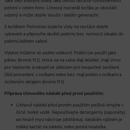
také víko žhavými uhlíky, díky čemuž docílíte rovnoměrného
pečení v celém hrnci. Litinový materiál kotlíku je obzvlášť
odolný a může dobře sloužit i dalším generacím.
S kotlíkem Petromax budete vždy na cestách dobře
vybaveni a připravíte skvělé pokrmy bez nutnosti zásahů do
pokrmů během vaření.
Vybírat můžete ze sedmi velikostí. Poklici lze použít jako
pánev (kromě ft1), hrnce se na sebe dají skládat, mají otvor
pro teploměr a rukojeť se zářezem pro bezpečné zavěšení.
Obě provedení, s nožkami nebo bez, mají poklici s nožkami a
zvýšeným okrajem (kromě ft1).
Příprava litinového nádobí před první použitím:
Litinové nádobí před prvním použitím pečlivě omyjte v
čisté, horké vodě. Nepoužívejte detergenty (saponáty)
ani hrubé mycí nástroje (drátěnka). Ideálním náčiním je
měkký kartáč na nádobí, nebo jemná houbička.