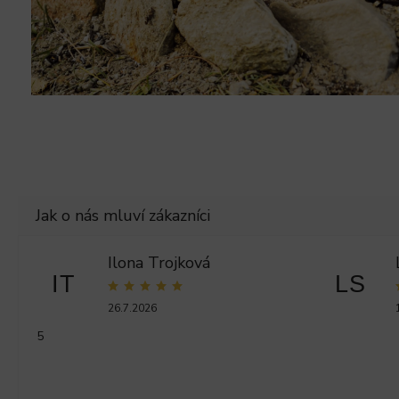
Ilona Trojková
IT
LS
26.7.2026
5