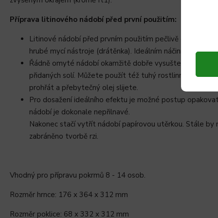
Příprava litinového nádobí před první použitím:
Litinové nádobí před prvním použitím pečlivě omyjte v č
hrubé mycí nástroje (drátěnka). Ideálním náčiním je měkk
Řádně omyté nádobí okamžitě dobře vysušte. Vnitřní po
přidaných solí. Můžete použít též tuhý rostlinný olej, kt
prohřát a přebytečný olej slijete.
Pro dosažení ideálního efektu je možné postup opakovat 
nádobí je dokonale nepřilnavé.
Nakonec stačí vytřít nádobí papírovou utěrkou. Stále by
zabráněno tvorbě rzi.
Vhodný pro přípravu pokrmů 8 - 14 osob.
Rozměr hrnce: 176 x 364 x 312 mm
Rozměr poklice: 68 x 332 x 312 mm