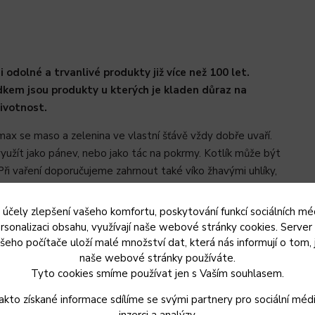
dolné a trvanlivé produkty již více než 100 let.
kem jsou produkty u kterých je kladen důraz na
ivotnost.
max se maso a zelenina ve vlastní šťávě vždy dobře uvaří.
yužít jako pánev, nebo jako tác na pokrmy. Kotlík může být
i vaření doporučujeme zahrnout také víko žhavými uhlíky,
ý materiál kotlíku je obzvlášť odolný a může dobře sloužit i
 účely zlepšení vašeho komfortu, poskytování funkcí sociálních méd
rsonalizaci obsahu, využívají naše webové stránky cookies. Server
a připravíte skvělé pokrmy bez nutnosti zásahů do pokrmů
šeho počítače uloží malé množství dat, která nás informují o tom, 
naše webové stránky používáte.
Tyto cookies smíme používat jen s Vaším souhlasem.
 (kromě ft1), hrnce se na sebe dají skládat, mají otvor pro
edení, s nožkami nebo bez, mají poklici s nožkami a
akto získané informace sdílíme se svými partnery pro sociální médi