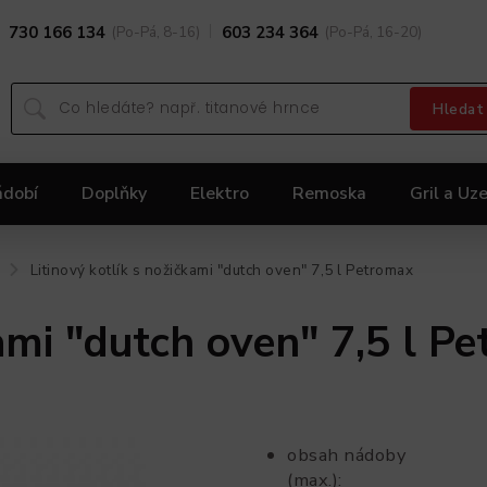
730 166 134
(Po-Pá, 8-16)
603 234 364
(Po-Pá, 16-20)
Hledat
ádobí
Doplňky
Elektro
Remoska
Gril a Uze
Dárky
Black Friday 2025
Akční nabídka KOLIMA
Litinový kotlík s nožičkami "dutch oven" 7,5 l Petromax
/
kami "dutch oven" 7,5 l P
obsah nádoby
(max.)
: