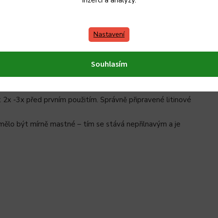
inzerci a analýzy.
Nastavení
isté, horké vodě. Nepoužívejte detergenty (saponáty) ani
ý kartáč na nádobí, nebo jemná houbička.
vrch nádobí poté důkladně potřete rostlinným olejem bez
Souhlasím
erý rozmažete po vnitřní straně nádobí. To pak necháte
2x -3x před prvním použitím. Správně připravené litinové
 mělo být mírně mastné – tím se stává nepřilnavým a je