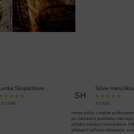
Lenka Skopalikova
Silvie Hanulíko
SH
18.7.2026
9.7.2026
Hrnce přišly s malým poškozením 
po nahlášení problému nám byly
příslibu zaslány nové poklice. Dě
přístup k vyřízení reklamace, za 