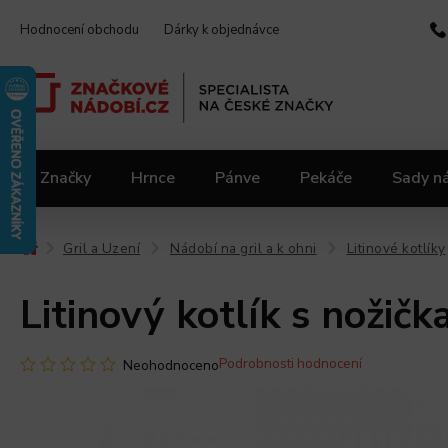
Hodnocení obchodu
Dárky k objednávce
Značky
Hrnce
Pánve
Pekáče
Sady n
Video kuchařka
Slevy 2.jakost
Materiály
Gril a Uzení
Nádobí na gril a k ohni
Litinové kotlíky
/
/
/
Litinový kotlík s nožič
Podrobnosti hodnocení
Neohodnoceno