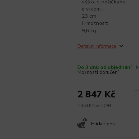
výška s nožičkami
a víkem:
:
23 cm
Hmotnost
:
9,6 kg
Detailní informace
Do 3 dnů od objednání
M
Možnosti doručení
2 847 Kč
2 353 Kč bez DPH
Hlídací pes