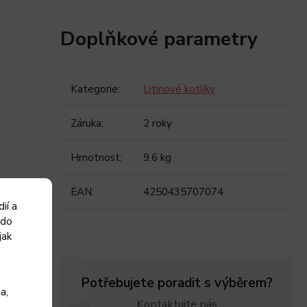
Doplňkové parametry
Kategorie
:
Litinové kotlíky
Záruka
:
2 roky
Hmotnost
:
9.6 kg
EAN
:
4250435707074
ií a
 do
jak
Potřebujete poradit s výběrem?
a,
Kontaktujte nás