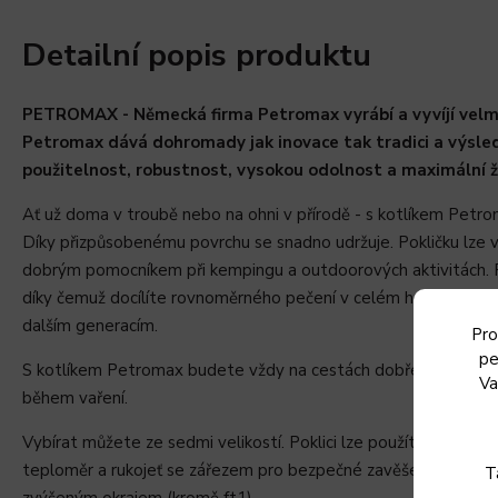
Detailní popis produktu
PETROMAX - Německá firma Petromax vyrábí a vyvíjí velmi o
Petromax dává dohromady jak inovace tak tradici a výsled
použitelnost, robustnost, vysokou odolnost a maximální ž
Ať už doma v troubě nebo na ohni v přírodě - s kotlíkem Petro
Díky přizpůsobenému povrchu se snadno udržuje. Pokličku lze v
dobrým pomocníkem při kempingu a outdoorových aktivitách. Př
díky čemuž docílíte rovnoměrného pečení v celém hrnci. Litinov
dalším generacím.
Pro
pe
S kotlíkem Petromax budete vždy na cestách dobře vybaveni 
Va
během vaření.
Vybírat můžete ze sedmi velikostí. Poklici lze použít jako pánev
teploměr a rukojeť se zářezem pro bezpečné zavěšení. Obě prov
T
zvýšeným okrajem (kromě ft1).