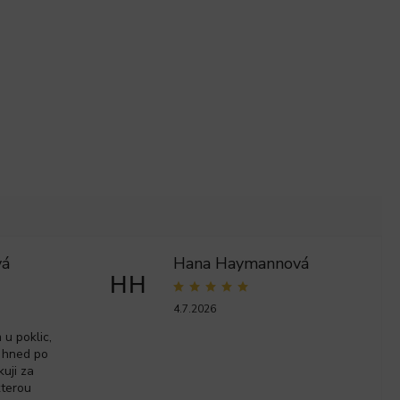
vá
Hana Haymannová
HH
4.7.2026
u poklic,
 hned po
kuji za
kterou