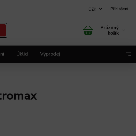
Přihlášení
CZK
Prázdný
košík
ní
Úklid
Výprodej
X
etromax