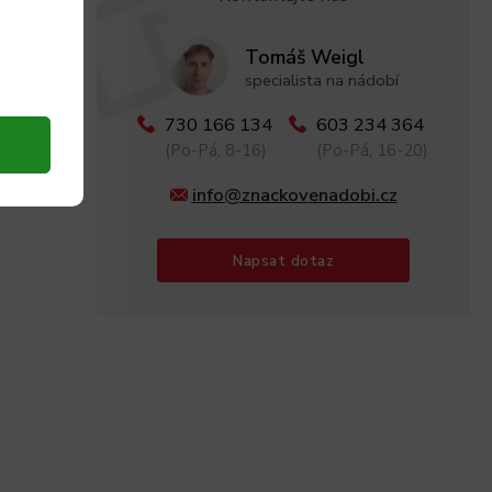
Tomáš Weigl
specialista na nádobí
730 166 134
603 234 364
(Po-Pá, 8-16)
(Po-Pá, 16-20)
info@znackovenadobi.cz
Napsat dotaz