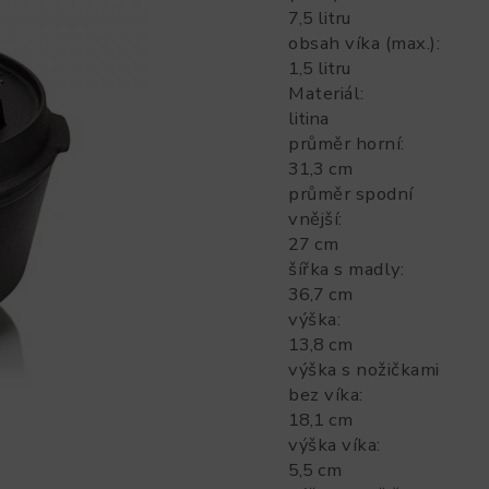
7,5 litru
obsah víka (max.)
:
1,5 litru
Materiál
:
litina
průměr horní
:
31,3 cm
průměr spodní
vnější
:
27 cm
šířka s madly
:
36,7 cm
výška
:
13,8 cm
výška s nožičkami
bez víka
:
18,1 cm
výška víka
:
5,5 cm