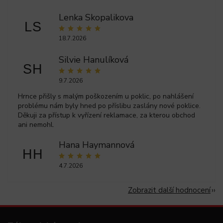
Lenka Skopalikova
LS
18.7.2026
Silvie Hanulíková
SH
9.7.2026
Hrnce přišly s malým poškozením u poklic, po nahlášení
problému nám byly hned po příslibu zaslány nové poklice.
Děkuji za přístup k vyřízení reklamace, za kterou obchod
ani nemohl.
Hana Haymannová
HH
4.7.2026
Zobrazit další hodnocení