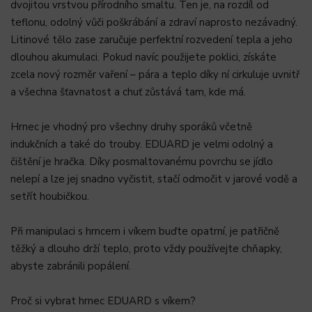
dvojitou vrstvou přírodního smaltu. Ten je, na rozdíl od
teflonu, odolný vůči poškrábání a zdraví naprosto nezávadný.
Litinové tělo zase zaručuje perfektní rozvedení tepla a jeho
dlouhou akumulaci. Pokud navíc použijete poklici, získáte
zcela nový rozměr vaření – pára a teplo díky ní cirkuluje uvnitř
a všechna šťavnatost a chuť zůstává tam, kde má.
Hrnec je vhodný pro všechny druhy sporáků včetně
indukčních a také do trouby. EDUARD je velmi odolný a
čištění je hračka. Díky posmaltovanému povrchu se jídlo
nelepí a lze jej snadno vyčistit, stačí odmočit v jarové vodě a
setřít houbičkou.
Při manipulaci s hrncem i víkem buďte opatrní, je patřičně
těžký a dlouho drží teplo, proto vždy používejte chňapky,
abyste zabránili popálení.
Proč si vybrat hrnec EDUARD s víkem?