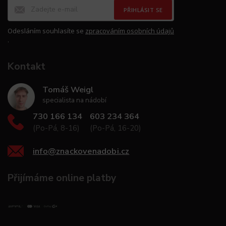
PŘIHLÁSIT SE
Odesláním souhlasíte se
zpracováním osobních údajů
.
Kontakt
Tomáš Weigl
specialista na nádobí
730 166 134
603 234 364
(Po-Pá, 8-16)
(Po-Pá, 16-20)
info
@
znackovenadobi.cz
Přijímáme online platby