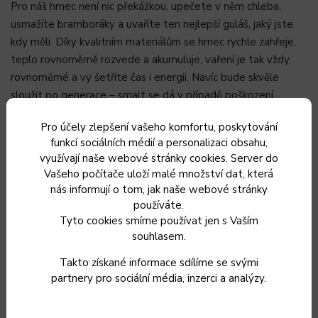
Pro náš hrnec není nic překážkou, upečete v něm chleba,
usmažíte bramboráky a uvaříte ten nejlepší guláš, jaký jste
kdy měli. Díky kvalitním materiálům se hrnec rychle zahřeje,
teplo rovnoměrně rozvede a akumuluje, vaření je tak vždy
rovnoměrné a vy šetříte čas i energii. Navíc bude skvěle
sloužit po generace – smalt se dá v případě poškození
jednoduše obnovit a bude jako nový.
Pro účely zlepšení vašeho komfortu, poskytování
funkcí sociálních médií a personalizaci obsahu,
TIP:
využívají naše webové stránky cookies. Server do
Sada hrnce s poklicí přímo láká k pomalému dlouhému vaření
Vašeho počítače uloží malé množství dat, která
a dušení. Hovězí po burgundsku nebo guláš už nikdy
nás informují o tom, jak naše webové stránky
nebudete chtít vařit jinak. Vyzkoušejte ale i jeho
používáte.
všestrannost při pečení, například chleba bude díky
Tyto cookies smíme používat jen s Vaším
souhlasem.
vysokému tvaru hrnce, oproti pekáči, dokonale propečený a
nadýchaný.
Takto získané informace sdílíme se svými
partnery pro sociální média, inzerci a analýzy.