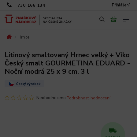
730 166 134
Přihlášení
Hrnce
/
/
Litinový smaltovaný Hrnec velký + Víko
Český smalt GOURMETINA EDUARD -
Noční modrá 25 x 9 cm, 3 l
Český výrobek
Neohodnoceno
Podrobnosti hodnocení