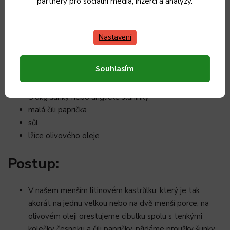
partnery pro sociální média, inzerci a analýzy.
200 g vařené rýže
menší cibule
2 stroužky česneku
Nastavení
hrsť zelených bylinek (bazalka, petržel, oregáno,
petrželka – co najdete)
Souhlasím
hrsť rukoly
5 dkg sýra
5 dkg šunky nebo anglické slaninky
malá čili paprička
sůl
lžíce olivového oleje
Postup:
V našem menším litinovém kastrůlku, který je tak
akorát na jednu velkou nebo na dvě menší porce, na
olivovém oleji orestujeme cibulku spolu s tenkými
kolečky česneku a čili papričky, přidáme proužky šunky,