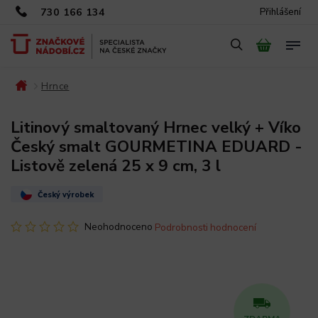
730 166 134
Přihlášení
Hrnce
/
/
Litinový smaltovaný Hrnec velký + Víko
Český smalt GOURMETINA EDUARD -
Listově zelená 25 x 9 cm, 3 l
Český výrobek
Neohodnoceno
Podrobnosti hodnocení