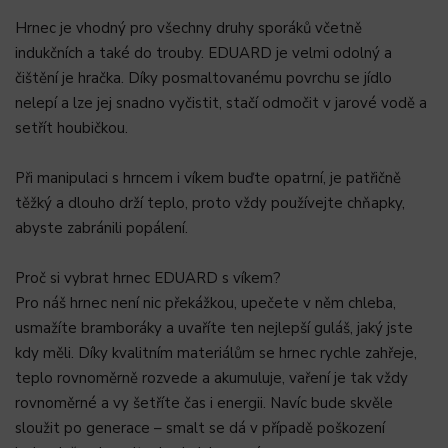
Hrnec je vhodný pro všechny druhy sporáků včetně
indukčních a také do trouby. EDUARD je velmi odolný a
čištění je hračka. Díky posmaltovanému povrchu se jídlo
nelepí a lze jej snadno vyčistit, stačí odmočit v jarové vodě a
setřít houbičkou.
Při manipulaci s hrncem i víkem buďte opatrní, je patřičně
těžký a dlouho drží teplo, proto vždy používejte chňapky,
abyste zabránili popálení.
Proč si vybrat hrnec EDUARD s víkem?
Pro náš hrnec není nic překážkou, upečete v něm chleba,
usmažíte bramboráky a uvaříte ten nejlepší guláš, jaký jste
kdy měli. Díky kvalitním materiálům se hrnec rychle zahřeje,
teplo rovnoměrně rozvede a akumuluje, vaření je tak vždy
rovnoměrné a vy šetříte čas i energii. Navíc bude skvěle
sloužit po generace – smalt se dá v případě poškození