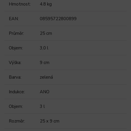
Hmotnost
:
4.8 kg
EAN
:
08595722800899
Průměr
:
25 cm
Objem
:
3,0 l
Výška
:
9 cm
Barva
:
zelená
Indukce
:
ANO
Objem
:
3 l
Rozměr
:
25 x 9 cm