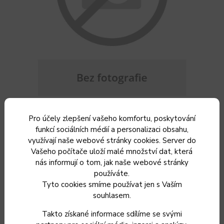
Pro účely zlepšení vašeho komfortu, poskytování
funkcí sociálních médií a personalizaci obsahu,
Je neděle večer. V poloprázdné lednici se po víkendu bojí
využívají naše webové stránky cookies. Server do
Vašeho počítače uloží malé množství dat, která
kousek sýra se zbytkem šunky, na balkóně se ještě stále
nás informují o tom, jak naše webové stránky
zelenají bylinky. Od oběda zbyla rýže. Co s ní? A nápad je na
používáte.
světě.
Tyto cookies smíme používat jen s Vaším
souhlasem.
Pro 2 osoby je potřeba:
Takto získané informace sdílíme se svými