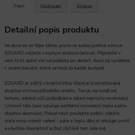
Popis
Hodnocení
Diskuze
Detailní popis produktu
Ve dvou se to lépe táhne, proto se sadou poklice a hrnce
EDUARD můžete v kuchyni doslova čarovat. Připravíte v
něm totiž úplně vše od polévky po dezert. Navíc jej vyrábíme
v sedmi barvách, které se hodí do každé kuchyně.
EDUARD je odlitý z kvalitní litiny, která je posmaltovaná
dvojitou vrstvou přírodního smaltu. Ten je, na rozdíl od
teflonu, odolný vůči poškrábání a zdraví naprosto nezávadný.
Litinové tělo zase zaručuje perfektní rozvedení tepla a jeho
dlouhou akumulaci. Pokud navíc použijete poklici, získáte
zcela nový rozměr vaření – pára a teplo díky ní cirkuluje uvnitř
a všechna šťavnatost a chuť zůstává tam, kde má.