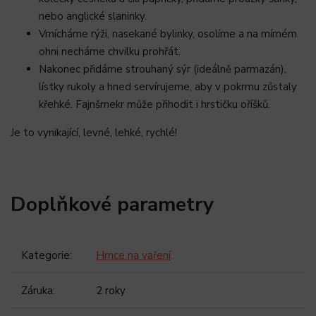
nebo anglické slaninky.
Vmícháme rýži, nasekané bylinky, osolíme a na mírném
ohni necháme chvilku prohřát.
Nakonec přidáme strouhaný sýr (ideálně parmazán),
lístky rukoly a hned servírujeme, aby v pokrmu zůstaly
křehké. Fajnšmekr může přihodit i hrstičku oříšků.
Je to vynikající, levné, lehké, rychlé!
Doplňkové parametry
Kategorie
:
Hrnce na vaření
Záruka
:
2 roky