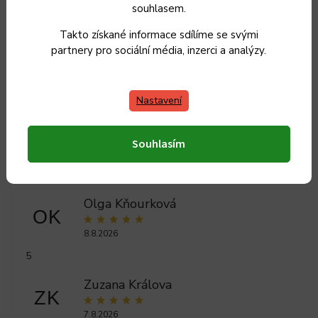
Barva
:
Košilově modrá
souhlasem.
Takto získané informace sdílíme se svými
Rozměr
:
36 x 24 cm
partnery pro sociální média, inzerci a analýzy.
Položka byla vyprodána…
Nastavení
Souhlasím
Olga Kňourková
OK
8.8.2026
5
Zuzana Králova
ZK
7.8.2026