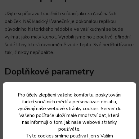
Užijte si přípravu tradičních snídaní jako za časů našich
babiček. Náš klasický lívanečník je dokonalou replikou
původního historického nádobí a ve vaší kuchyni se bude
vyjímat jako malý klenot. Vyrobili jsme ho z poctivé, přírodní,
šedé litiny, která rovnoměrně vede teplo. Své nedělní lívance
tak již nikdy nepřipálíte.
Doplňkové parametry
Kategorie
:
Pánve a lívanečníky
Pro účely zlepšení vašeho komfortu, poskytování
funkcí sociálních médií a personalizaci obsahu,
využívají naše webové stránky cookies. Server do
Záruka
:
2 roky
Vašeho počítače uloží malé množství dat, která
nás informují o tom, jak naše webové stránky
Hmotnost
:
1.6 kg
používáte.
Tyto cookies smíme používat jen s Vaším