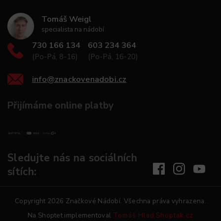
Tomáš Weigl
specialista na nádobí
730 166 134
603 234 364
(Po-Pá, 8-16)
(Po-Pá, 16-20)
info
@
znackovenadobi.cz
Přijímáme online platby
Sledujte nás na sociálních
sítích:
Copyright 2026
Značkové Nádobí
. Všechna práva vyhrazena.
Na Shoptet implementoval
Tomáš Hlad
Shoptak.cz