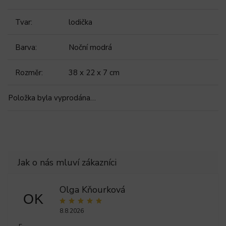
Tvar
:
lodička
Barva
:
Noční modrá
Rozměr
:
38 x 22 x 7 cm
Položka byla vyprodána…
Olga Kňourková
OK
8.8.2026