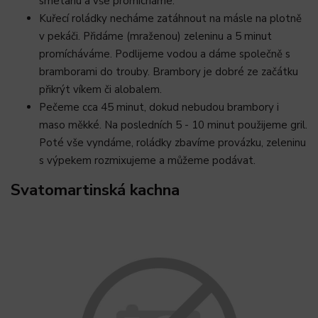
smetanu a vše promícháme.
Kuřecí roládky necháme zatáhnout na másle na plotně
v pekáči. Přidáme (mraženou) zeleninu a 5 minut
promícháváme. Podlijeme vodou a dáme společně s
bramborami do trouby. Brambory je dobré ze začátku
přikrýt víkem či alobalem.
Pečeme cca 45 minut, dokud nebudou brambory i
maso měkké. Na posledních 5 - 10 minut použijeme gril.
Poté vše vyndáme, roládky zbavíme provázku, zeleninu
s výpekem rozmixujeme a můžeme podávat.
Svatomartinská kachna