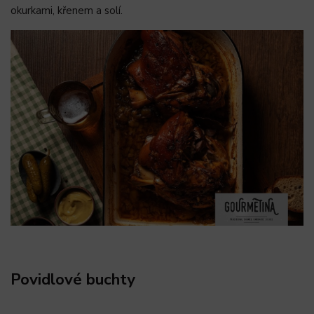
okurkami, křenem a solí.
Povidlové buchty