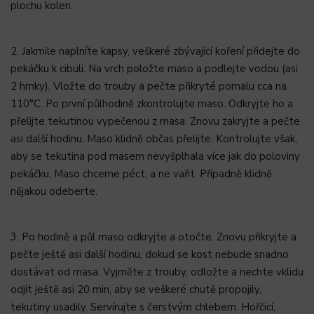
plochu kolen.
2. Jakmile naplníte kapsy, veškeré zbývající koření přidejte do
pekáčku k cibuli. Na vrch položte maso a podlejte vodou (asi
2 hrnky). Vložte do trouby a pečte přikryté pomalu cca na
110°C. Po první půlhodině zkontrolujte maso. Odkryjte ho a
přelijte tekutinou vypečenou z masa. Znovu zakryjte a pečte
asi další hodinu. Maso klidně občas přelijte. Kontrolujte však,
aby se tekutina pod masem nevyšplhala více jak do poloviny
pekáčku. Maso chceme péct, a ne vařit. Případně klidně
nějakou odeberte.
3. Po hodině a půl maso odkryjte a otočte. Znovu přikryjte a
pečte ještě asi další hodinu, dokud se kost nebude snadno
dostávat od masa. Vyjměte z trouby, odložte a nechte vklidu
odjít ještě asi 20 min, aby se veškeré chutě propojily,
tekutiny usadily. Servírujte s čerstvým chlebem. Hořčicí,