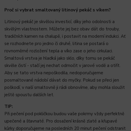
Proč si vybrat smaltovaný litinový pekáč s víkem?
Litinový pekáč je skvělou investicí, díky jeho odolnosti a
skvělým vlastnostem. Můžete jej bez obav dát do trouby,
tradičních kamen na chalupě, i postavit na moderní indukci. Ať
se rozhodnete pro jedno či druhé, litina se postará o
rovnoměrné rozložení tepla a víko zase o jeho cirkulaci.
Smaltová vrstva je hladká jako sklo, díky tomu se pekáč
skvěle čistí - stačí jej nechat odmočit v jarové vodě a otřít.
Aby se tato vrstva nepoškodila, nedoporučujeme
posmaltované nádobí dávat do myčky. Pokud se přeci jen
poškodí, v naší smaltovně ji rádi obnovíme, aby mohla sloužit
ještě spoustu dalších let.
TIP:
Při pečení pod pokličkou budou vaše pokrmy vždy perfektně
upečené a šťavnaté. Pro dosažení krásně zlaté a křupavé
kůrky doporučujeme na posledních 20 minut pečení odstranit