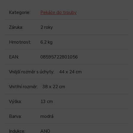
Kategorie
:
Pekáče do trouby
Záruka
:
2 roky
Hmotnost
:
6.2 kg
EAN
:
08595722801056
Vnější rozměr s úchyty
:
44 x 24 cm
Vnitřní rozměr
:
38 x 22 cm
Výška
:
13 cm
Barva
:
modrá
Indukce
:
ANO