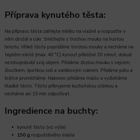
Příprava kynutého těsta:
Na přípravu těsta zahřejte mléko na vlažné a rozpusťte v
něm droždí a cukr. Smíchejte s trochou mouky na hustou
hmotu. Vlhké těsto poprášíme trochou mouky a necháme na
teplém místě (max. 40 °C) kynout přibližně 30 minut, dokud
nezdvojnásobí svůj objem. Přidáme zbylou mouku s vejcem,
žloutkem, špetkou soli a vanilkovým cukrem. Přidáme páru a
krátce promícháme. Nakonec přidáme máslo a vyšleháme
hladké těsto. Těsto přikryjeme kuchyňskou utěrkou a
necháme asi 15 min odpočívat.
Ingredience na buchty:
kynuté těsto (viz výše)
150 g
rozpuštěného másla