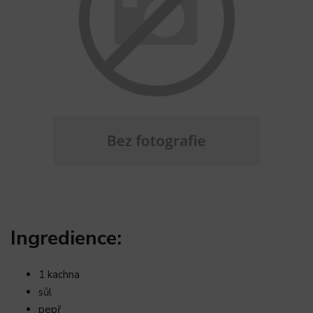
Ingredience:
1 kachna
sůl
pepř