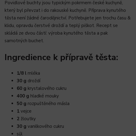
Povidlové buchty jsou typickým pokrmem české kuchyně,
který byl převzat i do rakouské kuchyně. Příprava kynutého
těsta není žádné čarodějnictví. Potřebujete jen trochu času &
klidu, opravdu čerstvé droždí a teplý piškot. Recept se
skládá ze dvou částí: výroba kynutého těsta a pak
samotných buchet.
Ingredience k přípravě těsta:
1/8 l
mléka
30 g
droždí
60 g
krystalového cukru
400 g
hladké mouky
50 g
rozpuštěného másla
1
vejce
2
žloutky
30 g
vanilkového cukru
sůl