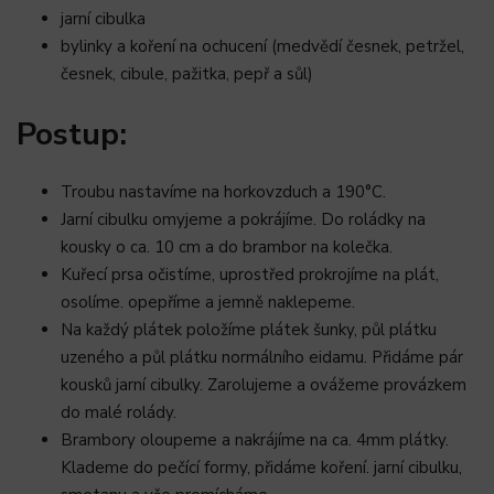
jarní cibulka
bylinky a koření na ochucení (medvědí česnek, petržel,
česnek, cibule, pažitka, pepř a sůl)
Postup:
Troubu nastavíme na horkovzduch a 190°C.
Jarní cibulku omyjeme a pokrájíme. Do roládky na
kousky o ca. 10 cm a do brambor na kolečka.
Kuřecí prsa očistíme, uprostřed prokrojíme na plát,
osolíme. opepříme a jemně naklepeme.
Na každý plátek položíme plátek šunky, půl plátku
uzeného a půl plátku normálního eidamu. Přidáme pár
kousků jarní cibulky. Zarolujeme a ovážeme provázkem
do malé rolády.
Brambory oloupeme a nakrájíme na ca. 4mm plátky.
Klademe do pečící formy, přidáme koření. jarní cibulku,