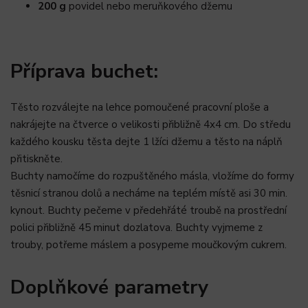
200 g
povidel nebo meruňkového džemu
Příprava buchet:
Těsto rozválejte na lehce pomoučené pracovní ploše a
nakrájejte na čtverce o velikosti přibližně 4x4 cm. Do středu
každého kousku těsta dejte 1 lžíci džemu a těsto na náplň
přitiskněte.
Buchty namočíme do rozpuštěného másla, vložíme do formy
těsnicí stranou dolů a necháme na teplém místě asi 30 min.
kynout. Buchty pečeme v předehřáté troubě na prostřední
polici přibližně 45 minut dozlatova. Buchty vyjmeme z
trouby, potřeme máslem a posypeme moučkovým cukrem.
Doplňkové parametry