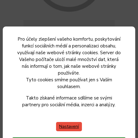
Pro účely zlepšení vašeho komfortu, poskytování
funkcí sociálních médií a personalizaci obsahu,
využívají naše webové stránky cookies. Server do
Vašeho počítače uloží malé množství dat, která
nás informují o tom, jak naše webové stránky
Připravili jsme pro vás, kterým zaručeně oslníte všechny
používáte.
hosty.
Tyto cookies smíme používat jen s Vaším
souhlasem.
200 g jedlé kamenné soli
Takto získané informace sdílíme se svými
partnery pro sociální média, inzerci a analýzy.
2 ks zadní vepřová kolena
7 ks kuliček nového koření
7 ks kuliček jalovce
Nastavení
25 ks kuliček černého pepře
5 ks bobkových listů