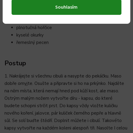
6 ks velké cibule
Souhlasím
voda na podlití
strouhaný křen
plnotučná hořčice
kyselé okurky
řemeslný pecen
Postup
1. Nakrájejte si všechnu cibuli a nasypte do pekáčku. Maso
dobře omyjte. Osušte a připravte si ho na prkýnko. Najděte
na něm místa, která nemají hned pod kůží kost, ale maso.
Ostrým malým nožem vytvořte díru - kapsu, do které
budete schopni strčit prst. Do kapsy vždy vložte kuličku
nového koření, jalovce, pár kuliček černého pepře a hlavně
sůl. Se solí buďte štědří. Doplnit můžete i cibulí. Takovéto
kapsy vytvořte na každém koleni alespoň tři. Nasolte I celou