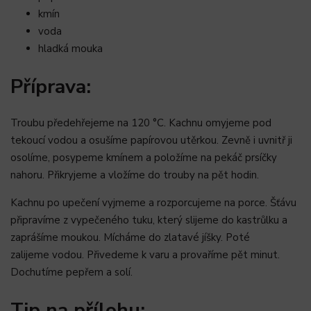
kmín
voda
hladká mouka
Příprava:
Troubu předehřejeme na 120 °C. Kachnu omyjeme pod
tekoucí vodou a osušíme papírovou utěrkou. Zevně i uvnitř ji
osolíme, posypeme kmínem a položíme na pekáč prsíčky
nahoru. Přikryjeme a vložíme do trouby na pět hodin.
Kachnu po upečení vyjmeme a rozporcujeme na porce. Šťávu
připravíme z vypečeného tuku, který slijeme do kastrůlku a
zaprášíme moukou. Mícháme do zlatavé jíšky. Poté
zalijeme vodou. Přivedeme k varu a provaříme pět minut.
Dochutíme pepřem a solí.
Tip na přílohu: