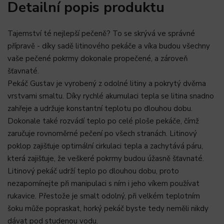
Detailní popis produktu
Tajemství té nejlepší pečeně? To se skrývá ve správné
přípravě - díky sadě litinového pekáče a víka budou všechny
vaše pečené pokrmy dokonale propečené, a zároveň
šťavnaté.
Pekáč Gustav je vyrobený z odolné litiny a pokrytý dvěma
vrstvami smaltu. Díky rychlé akumulaci tepla se litina snadno
zahřeje a udržuje konstantní teplotu po dlouhou dobu.
Dokonale také rozvádí teplo po celé ploše pekáče, čímž
zaručuje rovnoměrné pečení po všech stranách. Litinový
poklop zajišťuje optimální cirkulaci tepla a zachytává páru,
která zajišťuje, že veškeré pokrmy budou úžasně šťavnaté.
Litinový pekáč udrží teplo po dlouhou dobu, proto
nezapomínejte při manipulaci s ním i jeho víkem používat
rukavice. Přestože je smalt odolný, při velkém teplotním
šoku může popraskat, horký pekáč byste tedy neměli nikdy
dávat pod studenou vodu.