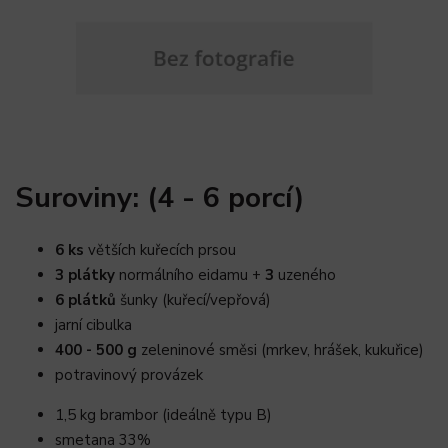
Suroviny: (4 - 6 porcí)
6 ks
větších kuřecích prsou
3 plátky
normálního eidamu +
3
uzeného
6 plátků
šunky (kuřecí/vepřová)
jarní cibulka
400 - 500 g
zeleninové směsi (mrkev, hrášek, kukuřice)
potravinový provázek
1,5 kg brambor (ideálně typu B)
smetana 33%