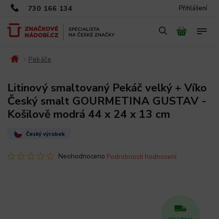
730 166 134
Přihlášení
Pekáče
/
/
Litinový smaltovaný Pekáč velký + Víko
Český smalt GOURMETINA GUSTAV -
Košilově modrá 44 x 24 x 13 cm
Český výrobek
Neohodnoceno
Podrobnosti hodnocení