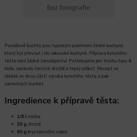
Povidlové buchty jsou typickým pokrmem české kuchyně,
který byl převzat i do rakouské kuchyně. Příprava kynutého
těsta není žádné čarodějnictví. Potřebujete jen trochu času &
klidu, opravdu čerstvé droždí a teplý piškot. Recept se
skládá ze dvou částí: výroba kynutého těsta a pak
samotných buchet.
Ingredience k přípravě těsta:
1/8 l
mléka
30 g
droždí
60 g
krystalového cukru