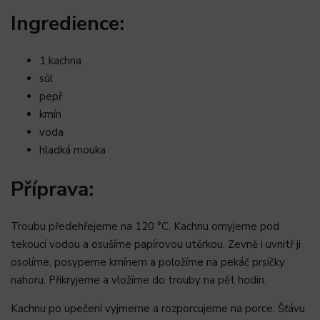
Ingredience:
1 kachna
sůl
pepř
kmín
voda
hladká mouka
Příprava:
Troubu předehřejeme na 120 °C. Kachnu omyjeme pod
tekoucí vodou a osušíme papírovou utěrkou. Zevně i uvnitř ji
osolíme, posypeme kmínem a položíme na pekáč prsíčky
nahoru. Přikryjeme a vložíme do trouby na pět hodin.
Kachnu po upečení vyjmeme a rozporcujeme na porce. Šťávu