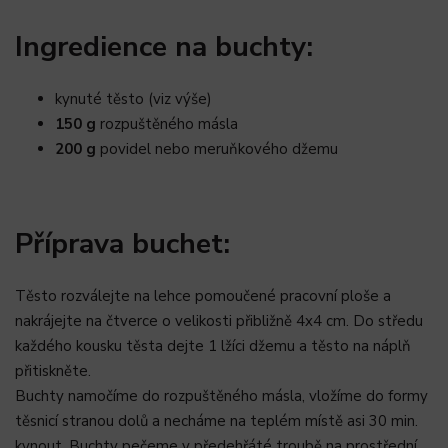
Ingredience na buchty:
kynuté těsto (viz výše)
150 g
rozpuštěného másla
200 g
povidel nebo meruňkového džemu
Příprava buchet:
Těsto rozválejte na lehce pomoučené pracovní ploše a
nakrájejte na čtverce o velikosti přibližně 4x4 cm. Do středu
každého kousku těsta dejte 1 lžíci džemu a těsto na náplň
přitiskněte.
Buchty namočíme do rozpuštěného másla, vložíme do formy
těsnicí stranou dolů a necháme na teplém místě asi 30 min.
kynout. Buchty pečeme v předehřáté troubě na prostřední