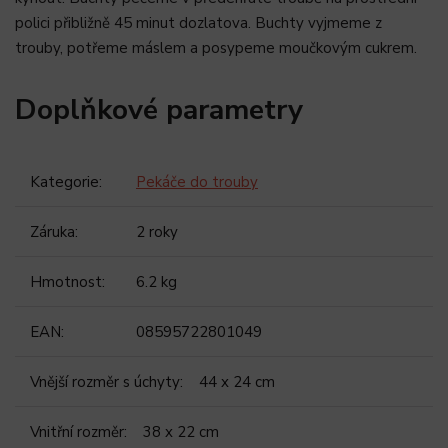
polici přibližně 45 minut dozlatova. Buchty vyjmeme z
trouby, potřeme máslem a posypeme moučkovým cukrem.
Doplňkové parametry
Kategorie
:
Pekáče do trouby
Záruka
:
2 roky
Hmotnost
:
6.2 kg
EAN
:
08595722801049
Vnější rozměr s úchyty
:
44 x 24 cm
Vnitřní rozměr
:
38 x 22 cm