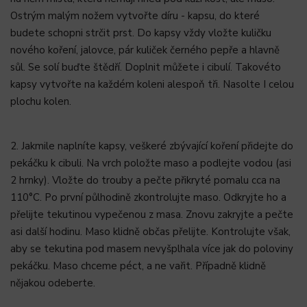
Ostrým malým nožem vytvořte díru - kapsu, do které
budete schopni strčit prst. Do kapsy vždy vložte kuličku
nového koření, jalovce, pár kuliček černého pepře a hlavně
sůl. Se solí buďte štědří. Doplnit můžete i cibulí. Takovéto
kapsy vytvořte na každém koleni alespoň tři. Nasolte I celou
plochu kolen.
2. Jakmile naplníte kapsy, veškeré zbývající koření přidejte do
pekáčku k cibuli. Na vrch položte maso a podlejte vodou (asi
2 hrnky). Vložte do trouby a pečte přikryté pomalu cca na
110°C. Po první půlhodině zkontrolujte maso. Odkryjte ho a
přelijte tekutinou vypečenou z masa. Znovu zakryjte a pečte
asi další hodinu. Maso klidně občas přelijte. Kontrolujte však,
aby se tekutina pod masem nevyšplhala více jak do poloviny
pekáčku. Maso chceme péct, a ne vařit. Případně klidně
nějakou odeberte.