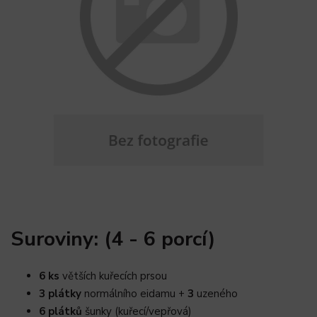
Suroviny: (4 - 6 porcí)
6 ks
větších kuřecích prsou
3 plátky
normálního eidamu +
3
uzeného
6 plátků
šunky (kuřecí/vepřová)