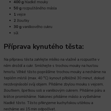
400 g
hladké mouky
50 g
rozpuštěného másla
1
vejce
2
žloutky
30 g
vanilkového cukru
sůl
Příprava kynutého těsta:
Na přípravu těsta zahřejte mléko na vlažné a rozpusťte v
něm droždí a cukr. Smíchejte s trochou mouky na hustou
hmotu. Vlhké těsto poprášíme trochou mouky a necháme na
teplém místě (max. 40 °C) kynout přibližně 30 minut, dokud
nezdvojnásobí svůj objem. Přidáme zbylou mouku s vejcem,
žloutkem, špetkou soli a vanilkovým cukrem. Přidáme páru a
krátce promícháme. Nakonec přidáme máslo a vyšleháme
hladké těsto. Těsto přikryjeme kuchyňskou utěrkou a
necháme asi 15 min odpočívat.