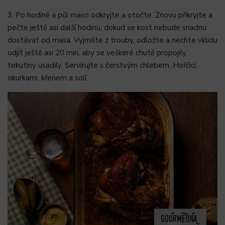
3. Po hodině a půl maso odkryjte a otočte. Znovu přikryjte a
pečte ještě asi další hodinu, dokud se kost nebude snadno
dostávat od masa. Vyjměte z trouby, odložte a nechte vklidu
odjít ještě asi 20 min, aby se veškeré chutě propojily,
tekutiny usadily. Servírujte s čerstvým chlebem. Hořčicí,
okurkami, křenem a solí.