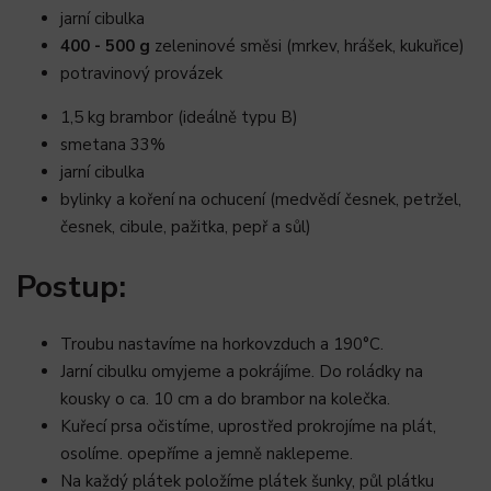
jarní cibulka
400 - 500 g
zeleninové směsi (mrkev, hrášek, kukuřice)
potravinový provázek
1,5 kg brambor (ideálně typu B)
smetana 33%
jarní cibulka
bylinky a koření na ochucení (medvědí česnek, petržel,
česnek, cibule, pažitka, pepř a sůl)
Postup:
Troubu nastavíme na horkovzduch a 190°C.
Jarní cibulku omyjeme a pokrájíme. Do roládky na
kousky o ca. 10 cm a do brambor na kolečka.
Kuřecí prsa očistíme, uprostřed prokrojíme na plát,
osolíme. opepříme a jemně naklepeme.
Na každý plátek položíme plátek šunky, půl plátku