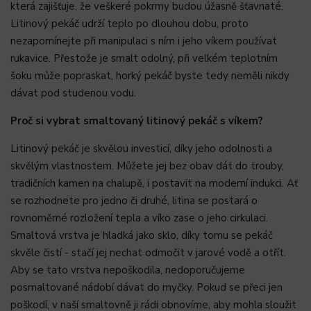
která zajišťuje, že veškeré pokrmy budou úžasně šťavnaté.
Litinový pekáč udrží teplo po dlouhou dobu, proto
nezapomínejte při manipulaci s ním i jeho víkem používat
rukavice. Přestože je smalt odolný, při velkém teplotním
šoku může popraskat, horký pekáč byste tedy neměli nikdy
dávat pod studenou vodu.
Proč si vybrat smaltovaný litinový pekáč s víkem?
Litinový pekáč je skvělou investicí, díky jeho odolnosti a
skvělým vlastnostem. Můžete jej bez obav dát do trouby,
tradičních kamen na chalupě, i postavit na moderní indukci. Ať
se rozhodnete pro jedno či druhé, litina se postará o
rovnoměrné rozložení tepla a víko zase o jeho cirkulaci.
Smaltová vrstva je hladká jako sklo, díky tomu se pekáč
skvěle čistí - stačí jej nechat odmočit v jarové vodě a otřít.
Aby se tato vrstva nepoškodila, nedoporučujeme
posmaltované nádobí dávat do myčky. Pokud se přeci jen
poškodí, v naší smaltovně ji rádi obnovíme, aby mohla sloužit