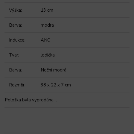
Výška
:
13 cm
Barva
:
modrá
Indukce
:
ANO
Tvar
:
lodička
Barva
:
Noční modrá
Rozměr
:
38 x 22 x 7 cm
Položka byla vyprodána…