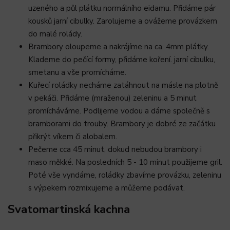
uzeného a půl plátku normálního eidamu. Přidáme pár
kousků jarní cibulky. Zarolujeme a ovážeme provázkem
do malé rolády.
Brambory oloupeme a nakrájíme na ca. 4mm plátky.
Klademe do pečící formy, přidáme koření. jarní cibulku,
smetanu a vše promícháme.
Kuřecí roládky necháme zatáhnout na másle na plotně
v pekáči. Přidáme (mraženou) zeleninu a 5 minut
promícháváme. Podlijeme vodou a dáme společně s
bramborami do trouby. Brambory je dobré ze začátku
přikrýt víkem či alobalem.
Pečeme cca 45 minut, dokud nebudou brambory i
maso měkké. Na posledních 5 - 10 minut použijeme gril.
Poté vše vyndáme, roládky zbavíme provázku, zeleninu
s výpekem rozmixujeme a můžeme podávat.
Svatomartinská kachna