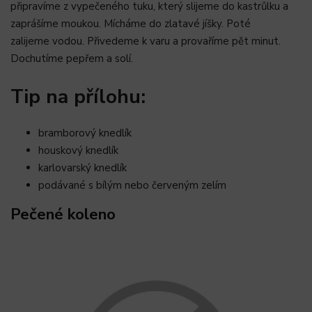
připravíme z vypečeného tuku, který slijeme do kastrůlku a
zaprášíme moukou. Mícháme do zlatavé jíšky. Poté
zalijeme vodou. Přivedeme k varu a provaříme pět minut.
Dochutíme pepřem a solí.
Tip na přílohu:
bramborový knedlík
houskový knedlík
karlovarský knedlík
podávané s bílým nebo červeným zelím
Pečené koleno