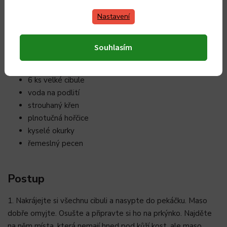
200 g jedlé kamenné soli
Nastavení
2 ks zadní vepřová kolena
7 ks kuliček nového koření
7 ks kuliček jalovce
Souhlasím
25 ks kuliček černého pepře
5 ks bobkových listů
6 ks velké cibule
voda na podlití
strouhaný křen
plnotučná hořčice
kyselé okurky
řemeslný pecen
Postup
1. Nakrájejte si všechnu cibuli a nasypte do pekáčku. Maso
dobře omyjte. Osušte a připravte si ho na prkýnko. Najděte
na něm místa, která nemají hned pod kůží kost, ale maso.