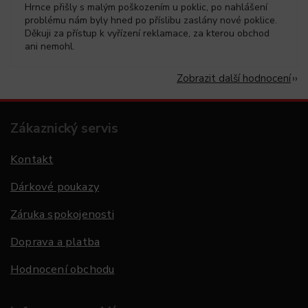
Hrnce přišly s malým poškozením u poklic, po nahlášení
problému nám byly hned po příslibu zaslány nové poklice.
Děkuji za přístup k vyřízení reklamace, za kterou obchod
ani nemohl.
Zobrazit další hodnocení
Zákaznický servis
Kontakt
Dárkové poukazy
Záruka spokojenosti
Doprava a platba
Hodnocení obchodu