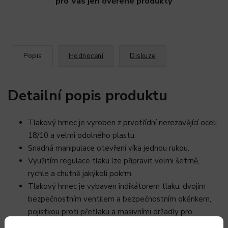
pro Vás jen ověřené produkty
Popis
Hodnocení
Diskuze
Detailní popis produktu
Tlakový hrnec je vyroben z prvotřídní nerezavějící oceli
18/10 a velmi odolného plastu.
Snadná manipulace otevření víka jednou rukou.
Využitím regulace tlaku lze připravit velmi šetrně,
rychle a chutně jakýkoli pokrm.
Tlakový hrnec je vybaven indikátorem tlaku, dvojím
bezpečnostním ventilem a bezpečnostním okénkem,
pojistkou proti přetlaku a masivními držadly pro
snadnou manipulaci, která nepálí.