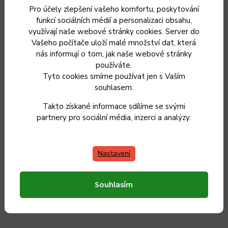
Pro účely zlepšení vašeho komfortu, poskytování
Designový tlakový hrnec se sendvičových dnem je
funkcí sociálních médií a personalizaci obsahu,
určen pro všechny typy sporáků včetně indukčního.
využívají naše webové stránky cookies. Server do
Vašeho počítače uloží malé množství dat, která
nás informují o tom, jak naše webové stránky
používáte.
Doplňkové parametry
Tyto cookies smíme používat jen s Vaším
souhlasem.
Takto získané informace sdílíme se svými
Kategorie
:
Tlakové hrnce - Papiňák
partnery pro sociální média, inzerci a analýzy.
Záruka
:
2 roky
Nastavení
Hmotnost
:
3.3 kg
Souhlasím
EAN
:
8590669336494