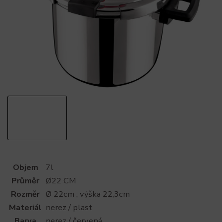
Objem
7l
Průměr
Ø22 CM
Rozměr
Ø 22cm ; výška 22,3cm
Materiál
nerez / plast
Barva
nerez / červená