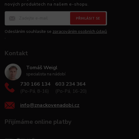
nových produktech na našem e-shopu.
PŘIHLÁSIT SE
Odesláním souhlasíte se
zpracováním osobních údajů
.
Kontakt
Tomáš Weigl
specialista na nádobí
730 166 134
603 234 364
(Po-Pá, 8-16)
(Po-Pá, 16-20)
info
@
znackovenadobi.cz
Přijímáme online platby