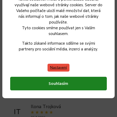
Doplňkové parametry
využívají naše webové stránky cookies. Server do
Vašeho počítače uloží malé množství dat, která
nás informují o tom, jak naše webové stránky
Kategorie
:
Doplňky do kuchyně
používáte.
Tyto cookies smíme používat jen s Vaším
Záruka
:
2 roky
souhlasem.
Takto získané informace sdílíme se svými
Hmotnost
:
0.2 kg
partnery pro sociální média, inzerci a analýzy.
EAN
:
8590669326440
Nastavení
Souhlasím
Ilona Trojková
IT