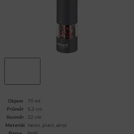
Objem
70 ml
Průměr
5,3 cm
Rozměr
22 cm
Materiál
nerez, plast, akryl
Barva
šedá