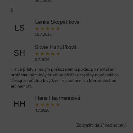
26.7.2026
5
Lenka Skopalikova
LS
18.7.2026
Silvie Hanulíková
SH
9.7.2026
Hrnce přišly s malým poškozením u poklic, po nahlášení
problému nám byly hned po příslibu zaslány nové poklice.
Děkuji za přístup k vyřízení reklamace, za kterou obchod
ani nemohl.
Hana Haymannová
HH
4.7.2026
Zobrazit další hodnocení