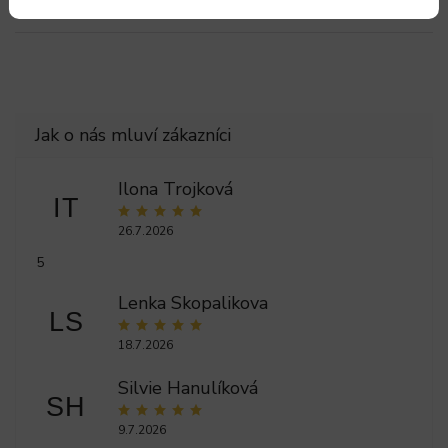
Položka byla vyprodána…
Ilona Trojková
IT
26.7.2026
5
Lenka Skopalikova
LS
18.7.2026
Silvie Hanulíková
SH
9.7.2026