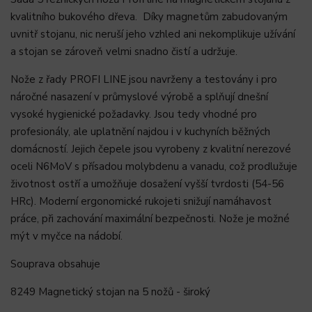
kvalitního bukového dřeva. Díky magnetům zabudovaným
uvnitř stojanu, nic neruší jeho vzhled ani nekomplikuje užívání
a stojan se zároveň velmi snadno čistí a udržuje.
Nože z řady PROFI LINE jsou navrženy a testovány i pro
náročné nasazení v průmyslové výrobě a splňují dnešní
vysoké hygienické požadavky. Jsou tedy vhodné pro
profesionály, ale uplatnění najdou i v kuchyních běžných
domácností. Jejich čepele jsou vyrobeny z kvalitní nerezové
oceli N6MoV s přísadou molybdenu a vanadu, což prodlužuje
životnost ostří a umožňuje dosažení vyšší tvrdosti (54-56
HRc). Moderní ergonomické rukojeti snižují namáhavost
práce, při zachování maximální bezpečnosti. Nože je možné
mýt v myčce na nádobí.
Souprava obsahuje
8249 Magnetický stojan na 5 nožů - široký