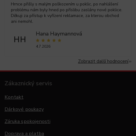
Hrnce přišly s malým poškozením u poklic, po nahlášení
problému nám byly hned po příslibu zaslány nové poklice.
Děkuji za přístup k vyřízení reklamace, za kterou obchod
ani nemohl.
Hana Haymannová
HH
4.7.2026
Zobrazit další hodnocení
Zákaznický servis
Kontakt
Dárkové poukazy
Záruka spokojenosti
Doprava a platba