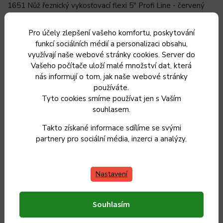
1651 Nůž řeznický vykosťovací flexi 5" Profi Line - červený
1652
Nůž řeznický vykosťovací vyosený flexi 5" Profi Line
Pro účely zlepšení vašeho komfortu, poskytování
funkcí sociálních médií a personalizaci obsahu,
1666
Nůž řeznický vykosťovací 6" Profi Line - žlutý
využívají naše webové stránky cookies. Server do
1677
Nůž řeznický středošpičatý 7" Frosthard - zelený
Vašeho počítače uloží malé množství dat, která
nás informují o tom, jak naše webové stránky
1685
Nůž řeznický špalkový 8" Profi Line
používáte.
Tyto cookies smíme používat jen s Vaším
souhlasem.
Doplňkové parametry
Takto získané informace sdílíme se svými
partnery pro sociální média, inzerci a analýzy.
Kategorie
:
Sady řeznických nožů
Nastavení
Záruka
:
2 roky
EAN
:
8594861266207
Souhlasím