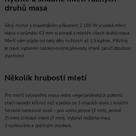
druhů masa
Silný motor s maximálním příkonem 2 100 W a velká mlecí
hlava o průměru 62 mm si poradí s mletím všech druhů masa.
Mletí vám půjde od ruky díky rychlosti až 2,5 kg/min. Přístroj
je navíc vybaven celokovovými převody, které zaručí dlouhou
životnost.
Několik hrubostí mletí
Pro mletí vybraného masa nebo vegetariánských pokrmů
stačí nasadit křížový nůž a jeden ze 3 mlecích disků z kvalitní
tvrzené nerezové oceli – pro velmi jemné (3 mm), jemné
(5 mm) či hrubé mletí (7 mm). Vybírat můžete mezi
2 rychlostmi a zpětným chodem.