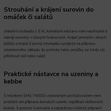
Strouhání a krájení surovin do
omáček či salátů
Unikátní struhadlo s 5 XL kónickými nástavci vám nastrouhá či
nakrájí suroviny v různých hrubostech. Kráječ jemných i silných
plátků a hrubá či jemná struhadla využijete na přípravu
zeleninového základu do polévky nebo omáčky, na tvrdý sýr,
přílohové zelí nebo salát.
Praktické nástavce na uzeniny a
kebbe
S mlýnkem SMG 7400SS vybaveným protlačovačem není
problém ani příprava domácích uzenin, například oblíbených
klobás. S pomocí tvarovače a separátoru můžete připravit