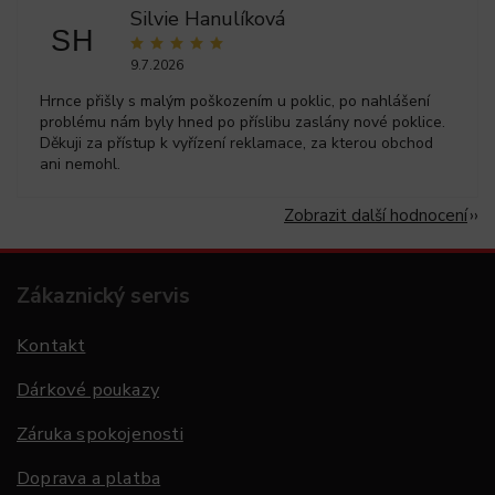
Silvie Hanulíková
SH
9.7.2026
Hrnce přišly s malým poškozením u poklic, po nahlášení
problému nám byly hned po příslibu zaslány nové poklice.
Děkuji za přístup k vyřízení reklamace, za kterou obchod
ani nemohl.
Zobrazit další hodnocení
Zákaznický servis
Kontakt
Dárkové poukazy
Záruka spokojenosti
Doprava a platba