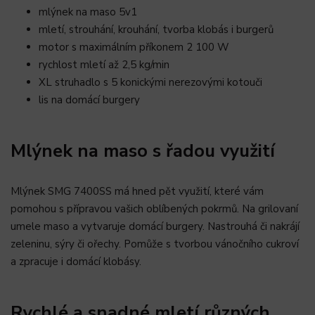
mlýnek na maso 5v1
mletí, strouhání, krouhání, tvorba klobás i burgerů
motor s maximálním příkonem 2 100 W
rychlost mletí až 2,5 kg/min
XL struhadlo s 5 konickými nerezovými kotouči
lis na domácí burgery
Mlýnek na maso s řadou využití
Mlýnek SMG 7400SS má hned pět využití, které vám
pomohou s přípravou vašich oblíbených pokrmů. Na grilovaní
umele maso a vytvaruje domácí burgery. Nastrouhá či nakrájí
zeleninu, sýry či ořechy. Pomůže s tvorbou vánočního cukroví
a zpracuje i domácí klobásy.
Rychlé a snadné mletí různých