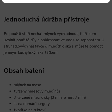
přetížení.
Jednoduchá údržba přístroje
Po použití stačí nechat mlýnek vychladnout, tlačítkem
uvolnit použité díly a opláchnout ve vodě se saponátem. U
struhadlových nástavců či mlecích disků si můžete pomoct
jemným kuchyňským kartáčkem.
Obsah balení
mlýnek na maso
tvrzený nerezový mlecí nůž
3 tvrzené mlecí disky (3 mm, 5 mm, 7 mm)
lis na domácí burgery
tvořítko na cukroví