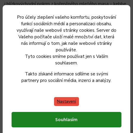
i blízkovýchodní pokrm z kořeněného mletého masa – kebbe.
Pro účely zlepšení vašeho komfortu, poskytování
Snadné plnění mlýnku
funkcí sociálních médií a personalizaci obsahu,
využívají naše webové stránky cookies. Server do
Vašeho počítače uloží malé množství dat, která
Mlýnek naplníte jednoduše s pomocí plnicího hrdla, které
nás informují o tom, jak naše webové stránky
můžete doplnit o praktický hliníkový plnicí tác. Pro
používáte.
Tyto cookies smíme používat jen s Vaším
pohodlnější plnění mlýnku máte k dispozici také pěchovadlo.
souhlasem.
Takto získané informace sdílíme se svými
Vše pro maximální bezpečnost a
partnery pro sociální média, inzerci a analýzy.
pohodlí
Nastavení
Přístroj je vybaven několika bezpečnostními a ochrannými
prvky. Nerezový plášť s držadlem a protiskluzové nožky zajistí
Souhlasím
snadnou a bezpečnou manipulaci. Motor disponuje dvojitou
ochranou (mechanickou pojistkou a tepelnou ochranou) proti