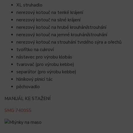
XL struhadlo
nerezový kotouč na tenké krájení
nerezový kotouč na silné krájení
nerezový kotouč na hrubé krouhání/strouhání
nerezový kotouč na jemné krouhání/strouhání
nerezový kotouč na strouhání tvrdého sýra a ořechů
tvořítko na cukroví
nástavec pro výrobu klobás
tvarovač (pro výrobu kebbe)
separátor (pro výrobu kebbe)
hliníkový plnicí tác
pěchovadlo
MANUÁL KE STAŽENÍ
SMG 7400SS