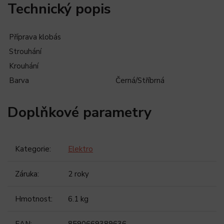
Technický popis
Příprava klobás
Strouhání
Krouhání
Barva
Černá/Stříbrná
Doplňkové parametry
Kategorie
:
Elektro
Záruka
:
2 roky
Hmotnost
:
6.1 kg
EAN
:
8590669389636