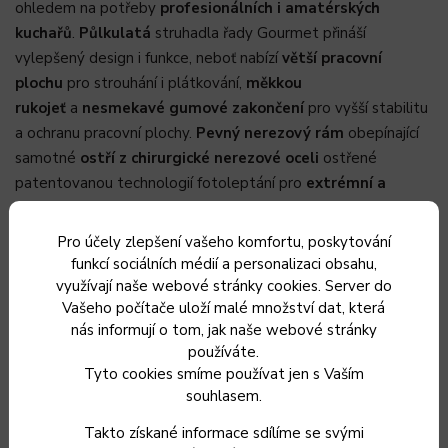
ohledem na potřeby
profesionálních i amatérských
kuchařů
.
Půlkulatá
struhadla řady Gourmet přináší
vylepšený design i funkce, neboť nabízí
větší pracovní
plochu
pro strouhání i plátkování,
měkkou
rukojeť
a
nesmekavé gumové zakončení
pro vyšší stabilitu
a ochranu pracovní plochy.
Pevný nerezový rám
obepínající
samotné
ostří z chirurgické nerezové oceli
ostřené
patentovanou technologií fotoleptání pro
extrémní a
dlouhotrvající ostrost
.
Pro účely zlepšení vašeho komfortu, poskytování
Extrahrubé struhadlo
(Extra Coarse Grater)
je ideální pro
funkcí sociálních médií a personalizaci obsahu,
strouhání všech druhů sýrů, nezklame vás ale ani při
využívají naše webové stránky cookies. Server do
strouhání rozličných druhů ovoce a zeleniny (zelí, cibule,
Vašeho počítače uloží malé množství dat, která
jablka, brambory, hrušky).
nás informují o tom, jak naše webové stránky
používáte.
extrémní dlouhotrvající ostrost díky patentované
Tyto cookies smíme používat jen s Vaším
technologii fotoleptání
souhlasem.
krájení a strouhání potravin bez zbytečného potrhání
Takto získané informace sdílíme se svými
surovin - zachovává a umocňuje jejich aroma a chuť