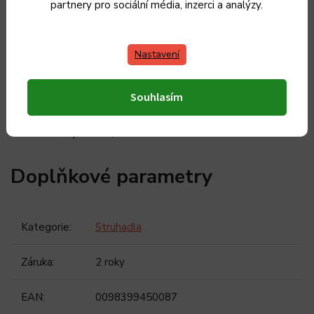
partnery pro sociální média, inzerci a analýzy.
ostří z nerezové chirurgické oceli, vyrobené v USA
ergonomicky tvarovaná rukojeť s měkkým úchopem
gumové zakončení proti poškrábání pracovní plochy a
Nastavení
pro větší stabilitu
vhodné k zavěšení
Souhlasím
omyvatelné v myčce nádobí
ochranný kryt pro bezpečné uskladnění
rozměry: 31 x 7,5 x 3 cm
Doplňkové parametry
Kategorie
:
Struhadla
Záruka
:
2 roky
EAN
:
0098399450087